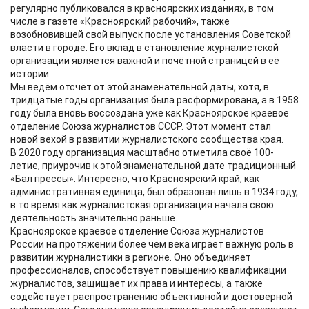
регулярно публиковался в красноярских изданиях, в том
числе в газете «Красноярский рабочий», также
возобновившей свой выпуск после установления Советской
власти в городе. Его вклад в становление журналистской
организации является важной и почётной страницей в её
истории.
Мы ведём отсчёт от этой знаменательной даты, хотя, в
тридцатые годы организация была расформирована, а в 1958
году была вновь воссоздана уже как Красноярское краевое
отделение Союза журналистов СССР. Этот момент стал
новой вехой в развитии журналистского сообщества края.
В 2020 году организация масштабно отметила своё 100-
летие, приурочив к этой знаменательной дате традиционный
«Бал прессы». Интересно, что Красноярский край, как
административная единица, был образован лишь в 1934 году,
в то время как журналистская организация начала свою
деятельность значительно раньше.
Красноярское краевое отделение Союза журналистов
России на протяжении более чем века играет важную роль в
развитии журналистики в регионе. Оно объединяет
профессионалов, способствует повышению квалификации
журналистов, защищает их права и интересы, а также
содействует распространению объективной и достоверной