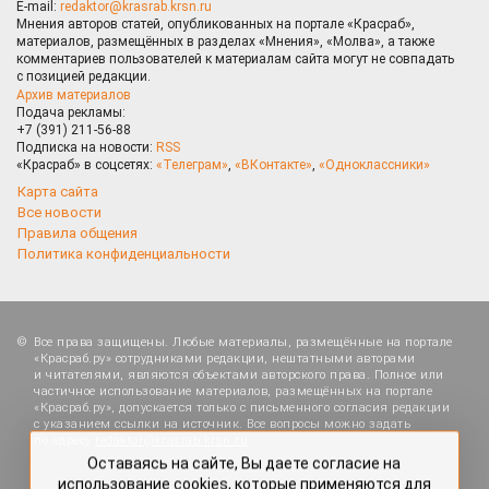
E-mail:
redaktor@krasrab.krsn.ru
Мнения авторов статей, опубликованных на портале «Красраб»,
материалов, размещённых в разделах «Мнения», «Молва», а также
комментариев пользователей к материалам сайта могут не совпадать
с позицией редакции.
Архив материалов
Подача рекламы:
+7 (391) 211-56-88
Подписка на новости:
RSS
«Красраб» в соцсетях:
«Телеграм»
,
«ВКонтакте»
,
«Одноклассники»
Карта сайта
Все новости
Правила общения
Политика конфиденциальности
Все права защищены. Любые материалы, размещённые на портале
«Красраб.ру» сотрудниками редакции, нештатными авторами
и читателями, являются объектами авторского права. Полное или
Оставаясь на сайте, Вы даете согласие на
частичное использование материалов, размещённых на портале
использование cookies, которые применяются для
«Красраб.ру», допускается только с письменного согласия редакции
повышения качества рекомендаций согласно
с указанием ссылки на источник. Все вопросы можно задать
по адресу
redaktor@krasrab.krsn.ru
.
Политике
. Отказаться от cookies, можно через
настройки Вашего браузера.