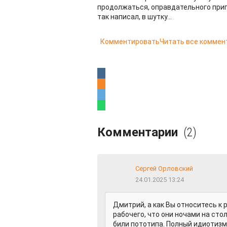
продолжаться, оправдательного приго
так написал, в шутку...
Комментировать
Читать все коммен
Комментарии
(2)
Сергей Орловский
24.01.2025 13:24
Дмитрий, а как Вы относитесь к
рабочего, что они ночами на сто
били пототипа. Полный идиотизм 