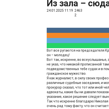
Из зала – сюда
24.01.2025 11:19
2463
2
Вот все ругаются на председателя Кр
он – молодец!
Вот так, искренне, во всеуслышанье,
не указ, что никакой прописанной та
подведомственных тебе судах и в поми
гражданское мужество.
Я как журналист, в силу своих проф
различные судебные заседания, и могу
прокурор сказал, что тот или иной че
адвокаты, какие бы ни давали показа
указание, какое решение следует выне
Так что искренне благодарю Николая 
очень рад тому факту, что он счита