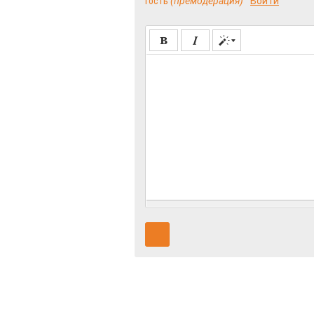
Гость
(премодерация)
Войти