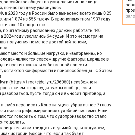
ку, российское общество увидело истинное лицо
реал
ся, по-настоящему ужаснулось.
про
Ф, в 2023 году в России было вынесено всего лишь 0,25
09:13
 или 1 874 из 555 тысяч. В приснопамятном 1937 году
тигало 10 процентов...
е, по штатному расписанию должны работать 440
За 2024 году уволились 64 судьи. И это несмотря на
ивы получения не менее достойной пенсии,
ное.
меют место и большие нагрузки, и «выгорание», но
 голода» являются совсем другие факторы: царящее в
дти против закона и собственной совести.
, остаются конформисты и приспособленцы... Об этом
ке.
ги (https://t.me/ejdailyru/296060) неизбежно и
рос: а зачем тогда суды нужны вообще, если
 разобраться, пусть тогда он и выносит приговор, а
ути: либо переписать Конституцию, убрав из неё 7 главу
 взяться за реформирование судебной системы. Если
няются говорить о том, что судопроизводство стало
то-то делать.
нарицательным тридцать седьмой год, и подумаем,
иках истории. Боюсь, что, если так будет