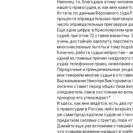
Наконец-то, благодаря этому челове
нашего правосудия, и, как мне кажет
Кстати, по данным Верховного суда Р
процента оправдательных приговоров,
число оправдательных приговоров дос
Ещё одна цифра: в Красноярском кра
судей, при этом 72 ставки вакантны. 
очень достойную зарплату, перспект
многочисленные льготы и тому подоб
Конечно, работа судьи непростая – и
одной из главных причин «кадрового
судах телефонное право, нежелание и
Порядочные и принципиальные уходят
мне говорили многие судьи в отстав
Высказывание Николая Викторовича Фу
логично ставит перед обществом воп
следователь сам в состоянии во всем
прокурор его утверждает?
И здесь, как мне видится, есть два п
о правосудии в России, либо всерьёз
уж сами председатели судов не стес
придатком силовых структур, пора ч
Давайте ещё раз вспомним ставший 
что о нашем времени напишут в учебн