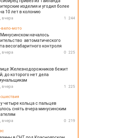
сибирец привёз из Таиланда
итерские изделия и угодил более
на 10 лет в колонию
, вчера
1
244
-вело-мото
 Минусинском началось
оительство автоматического
та весогабаритного контроля
, вчера
0
225
улице Железнодорожников бежит
й, до которого нет дела
мунальщикам
, вчера
1
225
сшествия
у четыре кольца с пальцев
лось снять вчера минусинским
сателям
, вчера
0
219
ес
азины в СНТ под Красноярском