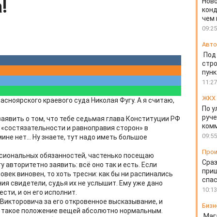
!
Ново
конд
чем 
09:25
Авто
Под
стр
пунк
11:27
ЖКХ
асноярского краевого суда Николая Фугу. А я считаю,
По 
руче
 заявить о том, что тебе седьмая глава Конституции РФ
ком
м «состязательности и равноправия сторон» в
09:55
не нет... Ну знаете, тут надо иметь большое
Прои
ессиональных обязанностей, частенько посещаю
Сраз
 авторитетно заявить: всё оно так и есть. Если
приш
ловек виновен, то хоть тресни: как бы ни распинались
спа
ния свидетели, судья их не услышит. Ему уже дано
10:13
сти, и он его исполнит.
Викторовича за его откровенное высказывание, и
Бизн
ет такое положение вещей абсолютно нормальным.
Маг