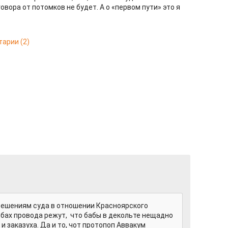
вора от потомков не будет. А о «первом пути» это я
тарии
(2)
 решениям суда в отношении Красноярского
лбах провода режут, что бабы в декольте нещадно
и заказуха. Да и то, чот протопоп Аввакум