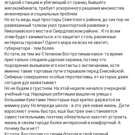
ягодной станции и убегающий от границ бывшего
мясокомбината, требует ускоренного решения множества
инженерных и социальных проблем.
Но есть ведь ещё просторы Советского района, до сих пор не
развязанный толком узел транспортной развязки у
Николаевского моста в Свердловском районе... Кто всем
этим будет заниматься, кто защитит столь различные
интересы горожан? Одного мэра на всех не хватит,
губернатора - тем более.
Кстати, за тем же Степаном Востротиным какое-то время
пристально следила царская охранка, потому что
подозрение вызывали его контакты с англичанами, хотя
именно такие торговые пути открывали перед Енисейской
Сибирью совершенно особые перспективы, от которых даже
сегодня дух захватывает.
Но не будем о грустном. На этой неделе начался очередной
учебный год. Нарядные ребятишки вышли на улицы с
большими букетами. Некоторые ещё крепко держатся за
мамину руку. Но впереди школа - а это уже новая жизнь. Дети
взрослеют очень быстро, ещё быстрее они становятся
самостоятельными, поэтому обязательно захотят устроить
жизнь в своём городе более интересной и комфортной. А
почему бы и нет?
Кстати, Востротин со своим братом в свой первый