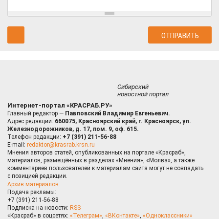
Сибирский
новостной портал
Интернет-портал «КРАСРАБ.РУ»
Главный редактор —
Павловский Владимир Евгеньевич.
Адрес редакции:
660075, Красноярский край, г. Красноярск, ул.
Железнодорожников, д. 17, пом. 9, оф. 615.
Телефон редакции:
+7 (391) 211-56-88
E-mail:
redaktor@krasrab.krsn.ru
Мнения авторов статей, опубликованных на портале «Красраб»,
материалов, размещённых в разделах «Мнения», «Молва», а также
комментариев пользователей к материалам сайта могут не совпадать
с позицией редакции.
Архив материалов
Подача рекламы:
+7 (391) 211-56-88
Подписка на новости:
RSS
«Красраб» в соцсетях:
«Телеграм»
,
«ВКонтакте»
,
«Одноклассники»