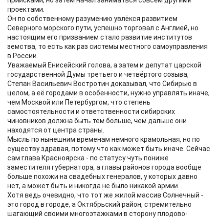
приисками, но затем начал заниматься совсем другими
проектами.
Он по собственному разумению увлёкся развитием
Северного морского пути, успешно торговал с Англией, но
настоящим его призванием стало развитие институтов
земства, то есть как раз системы местного самоуправления
в России.
Уважаемый Енисейский голова, а затем и депутат царской
государственной Думы третьего и четвёртого созыва,
Степан Васильевич Востротин доказывал, что Сибирью в
целом, а её городами в особенности, нужно управлять иначе,
чем Москвой или Петербургом, что степень
самостоятельности и ответственности сибирских
чиновников должна быть тем больше, чем дальше они
находятся от центра страны.
Мысль по нынешним временам немного крамольная, но по
существу здравая, потому что как может быть иначе. Сейчас
сам глава Красноярска - по статусу чуть пониже
заместителя губернатора, а главы районов города вообще
больше похожи на свадебных генералов, у которых давно
нет, а может быть и никогда не было никакой армии...
Хотя ведь очевидно, что тот же жилой массив Солнечный -
это город в городе, а Октябрьский район, стремительно
шагающий своими многоэтажками в сторону плодово-