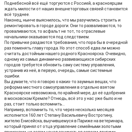
Поднебесной всё ещё торгуются с Россией, а красноярцам
ждать милости от наших внешнеторговых связей становится
всё труднее.
Наконец, нынче выяснилось, что мы разучились строить и
ремонтировать в городе дороги. Они то разваливаются, то
проваливаются, то асфальт не тот, то отраслевые
начальники оказываются под следствием.
По привычке раздаются требования, что пора бы в очередной
раз поменять главу города. Но этот способ едва ли можно
считать достойным нашего родного Красноярска. Очевидно,
одному из самых динамично развивающихся сибирских
городов требуется обновить саму систему управления,
устранив из неё, в первую, очередь, самые системные
ошибки.
Вы думаете, что я говорю о каких-то заумных вещах, что
реформа местного самоуправления в отдельно взятом
Красноярске невозможна, по крайней мере, до её одобрения
в московском Кремле? Отнюдь, всё это у нас уже было и не
раз, стоит только вспомнить...
Например, вспомнить то, что через несколько месяцев
исполнится 160 лет Степану Васильевичу Востротину,
жителю Енисейска, выучившемуся в Париже на ветеринара,
который принял от отца управление семейными золотыми