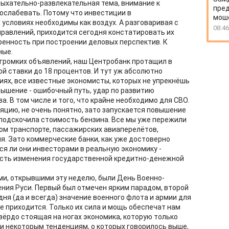
дыхательно-развлекательная тема, внимание к
пред
ослабевать. Потому что инвестиции в
моше
условиях необходимы как воздух. А разговаривая с
08:46
равлений, приходится сегодня констатировать их
енность при построении деловых перспектив. К
ные.
х громких объявлений, наш Центробанк протащил в
 ставки до 18 процентов. И тут уж абсолютно
иях, все известные экономисты, которых не упрекнёшь
вышение - ошибочный путь, удар по развитию
. В том числе и того, что крайне необходимо для СВО.
яцию, не очень понятно, зато запускается повышение
у подскочила стоимость бензина. Все мы уже пережили
ом транспорте, пассажирских авиаперелётов,
я. Зато коммерческие банки, как уже достоверно
тся ли они инвесторами в реальную экономику -
ость изменения государственной кредитно-денежной
и, открывшими эту неделю, были День Военно-
ния Руси. Первый был отмечен ярким парадом, второй
дня (да и всегда) значение военного флота и армии для
не приходится. Только их сила и мощь обеспечат нам
вёрдо стоящая на ногах экономика, которую только
и некоторым тенденциям, о которых говорилось выше,