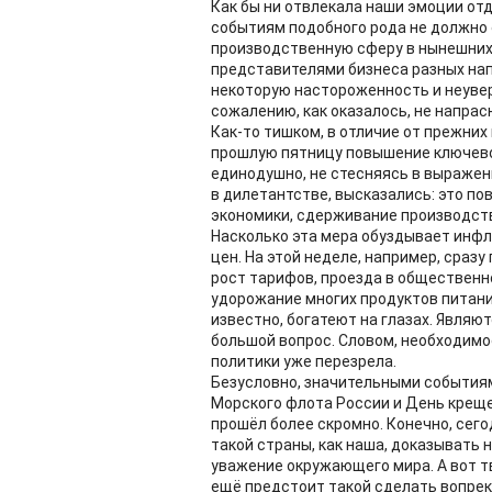
Как бы ни отвлекала наши эмоции от
событиям подобного рода не должно 
производственную сферу в нынешних 
представителями бизнеса разных нап
некоторую настороженность и неувер
сожалению, как оказалось, не напрас
Как-то тишком, в отличие от прежни
прошлую пятницу повышение ключевой
единодушно, не стесняясь в выражен
в дилетантстве, высказались: это по
экономики, сдерживание производства
Насколько эта мера обуздывает инфл
цен. На этой неделе, например, сраз
рост тарифов, проезда в общественн
удорожание многих продуктов питани
известно, богатеют на глазах. Являю
большой вопрос. Словом, необходим
политики уже перезрела.
Безусловно, значительными событиям
Морского флота России и День креще
прошёл более скромно. Конечно, сего
такой страны, как наша, доказывать 
уважение окружающего мира. А вот т
ещё предстоит такой сделать вопрек