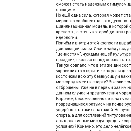
сможет стать надёжным стимулом д
санкциям.
Но ещё одна сила, которая может ста
мирового сообщества - это духовно-
цивилизационная модель, в которой 
крепость, о стены которой должны р
идеологий.
Причём и внутри этой крепости выр
довлеющей силой. Иначе найдутся, да
"ценностям", чуждым нашей культуре
праздник, сколько повод осознать то
Так уж совпало, что в эти же дни со
украсили это открытие, как раз и до
косточкам всю эту безвкусицу и вакх
маскарад имеет к спорту? Высокие с
отброшены. Уже не в первый раз им н
данном случае и предпочтения морал
Впрочем, бессмысленно сетовать на п
повредившиеся разумом на почве ру
ущербность таких эпатажей. Не лучше
спорта, а для состязаний титулованн
альтернативные международные соре
условиях? Конечно, это дело нелёгкое 