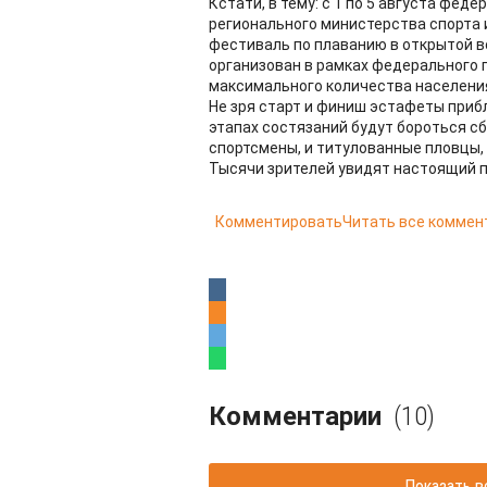
Кстати, в тему: с 1 по 5 августа фе
регионального министерства спорта 
фестиваль по плаванию в открытой в
организован в рамках федерального 
максимального количества населения
Не зря старт и финиш эстафеты приб
этапах состязаний будут бороться с
спортсмены, и титулованные пловцы,
Тысячи зрителей увидят настоящий п
Комментировать
Читать все коммен
Комментарии
(10)
Показать в