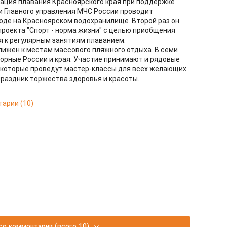
дерация плавания Красноярского края при поддержке
и Главного управления МЧС России проводит
оде на Красноярском водохранилище. Второй раз он
проекта "Спорт - норма жизни" с целью приобщения
 к регулярным занятиям плаванием.
лижен к местам массового пляжного отдыха. В семи
борные России и края. Участие принимают и рядовые
 которые проведут мастер-классы для всех желающих.
раздник торжества здоровья и красоты.
тарии
(10)
се комментарии
(всего 10)