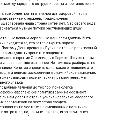
ля международного сотрудничества и противостояния
ть всё более притягательной для здоровой части
нравственный стержень, традиционная
существовала наша страна сотни лет. Это своего рода
азбиваться мутные потоки растлевающих душу
аботанные веками моральные ценности должны быть
 и находятся те, кто готов открыть ворота
. Поэтому День крещения Руси не столько религиозный
, что мы должны хранить и защищать.
стоялось открытие Олимпиады в Париже. Шоу, которым
казывает всё выше сказанное. Нет смысла разбирать по
аналию. Хочется спросить одно: какое отношение этот
мыслы и девизы, заложенные в олимпийское движение,
а смену выходят политические предпочтения. А в
ьного упадка.
одобные явления до тех пор, пока слегка
софобии европейские политики сами не осознают
 ли нам у себя в стране усилить развитие массового
ых спортсменов со всех стран создать
внования на честных, не смешанных с политикой
и затратное, но, как мне кажется, игра стоит свеч.