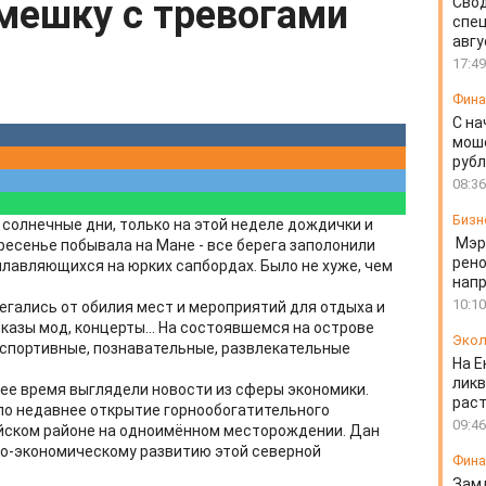
мешку с тревогами
Свод
спец
авгу
17:49
Фин
С на
моше
руб
08:36
Бизн
солнечные дни, только на этой неделе дождички и
Мэр
ресенье побывала на Мане - все берега заполонили
рено
плавляющихся на юрких сапбордах. Было не хуже, чем
напр
10:10
егались от обилия мест и мероприятий для отдыха и
оказы мод, концерты... На состоявшемся на острове
Экол
спортивные, познавательные, развлекательные
На Е
ликв
нее время выглядели новости из сферы экономики.
раст
ло недавнее открытие горнообогатительного
09:46
ейском районе на одноимённом месторождении. Дан
о-экономическому развитию этой северной
Фин
Зам