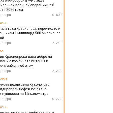
ка Минобороны РФ о ходе
иальной военной операции на 8
ста 2026 года
, вчера
0
608
ансы
чала года красноярцы перечислили
нникам 1 миллиард 580 миллионов
лей
, вчера
2
248
ес
ия Красноярска дала добро на
вацию комбината питания и
очь забыла об этом
, вчера
2
232
огия
нисее возле села Худоногово
идировали нефтяное пятно,
янувшееся на 1,5 километра
, вчера
0
220
ансы
директора золотодобывающего