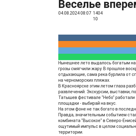
Веселье впере
04.08.2024 08:07
1404
10
Нынешнее лето выдалось богатым на 
грозы смягчили жару. В прошлое воск
отдыхающие, сама река бурлила от с
на черноморских пляжах.
В Красноярске этим летом глаза разб
развлечений. Экскурсии, выставки, п
Татышев фестивале "Небо" работали 
площадки - выбирай на вкус.
На этом фоне не так богато в послед
Правда, значительным событием ста
комбината "Высокое" в Северо-Енис
ощутимый импульс в целом социальн
территории.