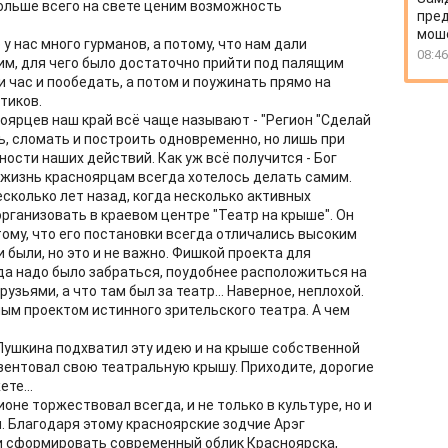
больше всего на свете ценим возможность
пред
моше
 у нас много гурманов, а потому, что нам дали
08:46
м, для чего было достаточно прийти под палящим
и час и пообедать, а потом и поужинать прямо на
тиков.
оярцев наш край всё чаще называют - "Регион "Сделай
ь, сломать и построить одновременно, но лишь при
ости наших действий. Как уж всё получится - Бог
ою жизнь красноярцам всегда хотелось делать самим.
сколько лет назад, когда несколько активных
ганизовать в краевом центре "Театр на крыше". Он
отому, что его постановки всегда отличались высоким
были, но это и не важно. Фишкой проекта для
да надо было забраться, поудобнее расположиться на
узьями, а что там был за театр... Наверное, неплохой.
ым проектом истинного зрительского театра. А чем
Пушкина подхватил эту идею и на крыше собственной
ентовал свою театральную крышу. Приходите, дорогие
те...
оне торжествовал всегда, и не только в культуре, но и
. Благодаря этому красноярские зодчие Арэг
и сформировать современный облик Красноярска,