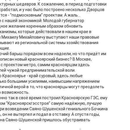
ктурных шедевров. К сожалению, в период подготовки
сработал, и у нас было построено несколько Дворцов
тся - "подмосковным" проектам. А жаль...
и с нашей экономикой. Молодой губернатор
щное желание коренным образом обновить
анизмы, которые действовали в нашем крае в
м Михаилу Михайловичу выступают наши правовые
ёвывают из региональной системы хозяйствования
ющие.
рочий барыш порядком всем надоели, но что придёт им
рописан новый красноярский бизнес? В Москве,
ь с проектом метро, самим красноярцам здесь
лей чужой предпринимательской воли.
 Но Красноярье - край суровый, здесь любые
лько большими усилиями, наивысшим напряжением
тичной верой в то, что красноярцы могут преодолеть
ю возможность.
нно так в своё время построил Красноярскую ГЭС, ему
вом "Красноярскгэсстроя" самую надёжную, лучшую
при возведении Саяно-Шушенской гениального Бочкина
он не вытерпел и подал в отставку. А спустя годы,
, на Саяно-Шушенской пришлось обустраивать