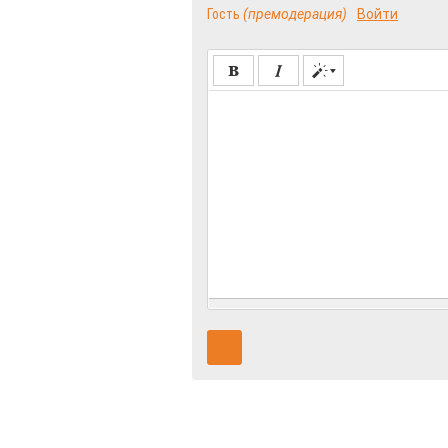
Гость
(премодерация)
Войти