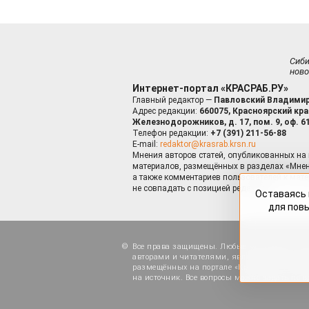
Сиб
ново
Интернет-портал «КРАСРАБ.РУ»
Главный редактор —
Павловский Владимир
Адрес редакции:
660075, Красноярский край
Железнодорожников, д. 17, пом. 9, оф. 6
Телефон редакции:
+7 (391) 211-56-88
E-mail:
redaktor@krasrab.krsn.ru
Мнения авторов статей, опубликованных на 
материалов, размещённых в разделах «Мнен
а также комментариев пользователей к мате
не совпадать с позицией редакции.
Оставаясь 
для пов
Все права защищены. Любые материалы, ра
авторами и читателями, являются объектами
размещённых на портале «Красраб.ру», допу
на источник. Все вопросы можно задать по а