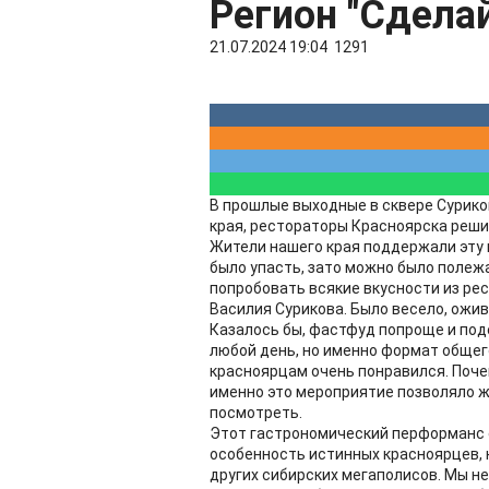
Регион "Сдела
21.07.2024 19:04
1291
В прошлые выходные в сквере Сурико
края, рестораторы Красноярска решил
Жители нашего края поддержали эту и
было упасть, зато можно было полежа
попробовать всякие вкусности из ре
Василия Сурикова. Было весело, ожив
Казалось бы, фастфуд попроще и под
любой день, но именно формат общег
красноярцам очень понравился. Поче
именно это мероприятие позволяло жи
посмотреть.
Этот гастрономический перформанс 
особенность истинных красноярцев, 
других сибирских мегаполисов. Мы н