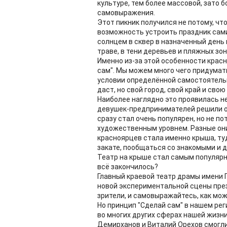
культуре, тем более массовой, зато 
самовыражения.
Этот пикник получился не потому, что
возможность устроить праздник сами
солнцем в сквер в назначенный день 
траве, в тени деревьев и пляжных зон
Именно из-за этой особенности красн
сам". Мы можем много чего придумат
условии определённой самостоятельн
даст, но свой город, свой край и св
Наиболее наглядно это проявилась не
девушек-предпринимателей решили ор
сразу стал очень популярен, но не п
художественным уровнем. Разные они 
красноярцев стала именно крыша, ту
закате, пообщаться со знакомыми и др
Театр на крыше стал самым популярн
всё закончилось?
Главный краевой театр драмы имени 
новой экспериментальной сцены през
зрители, и самовыражайтесь, как може
Но принцип "Сделай сам" в нашем реги
во многих других сферах нашей жизни
Демирханов и Виталий Орехов смогл