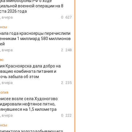
ка Минобороны РФ о ходе
иальной военной операции на 8
ста 2026 года
, вчера
0
627
ансы
чала года красноярцы перечислили
нникам 1 миллиард 580 миллионов
лей
, вчера
2
248
ес
ия Красноярска дала добро на
вацию комбината питания и
очь забыла об этом
, вчера
2
235
огия
нисее возле села Худоногово
идировали нефтяное пятно,
янувшееся на 1,5 километра
, вчера
0
222
ансы
директора золотодобывающего