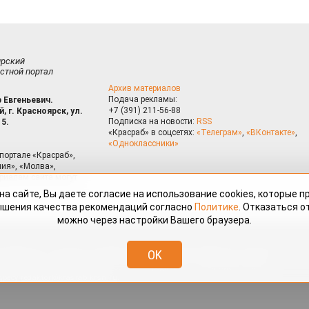
ирский
стной портал
Архив материалов
Подача рекламы:
 Евгеньевич.
+7 (391) 211-56-88
, г. Красноярск, ул.
Подписка на новости:
RSS
15.
«Красраб» в соцсетях:
«Телеграм»
,
«ВКонтакте»
,
«Одноклассники»
портале «Красраб»,
ия», «Молва»,
риалам сайта могут
на сайте, Вы даете согласие на использование cookies, которые 
ышения качества рекомендаций согласно
Политике
. Отказаться от
можно через настройки Вашего браузера.
змещённые на портале «Красраб.ру» сотрудниками редакции, нештатными
OK
 авторского права. Полное или частичное использование материалов,
скается только с письменного согласия редакции с указанием ссылки
дресу
redaktor@krasrab.krsn.ru
.