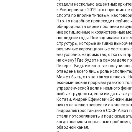
создали несколько акцентных архите
к Универсиаде-2019 этот принцип не 
спорта по вполне типовым, как говори
Что-то подобное происходит сейчас 
обнародовал в своём послании насу
инвестиционные и хозяйственные мех
последние годы. Помощниками в это
структуры, которые активно выкорч
различные коррупционные составля
Безусловно, мздоимство, откаты и п
на смену? Где будет на самом деле п
Питере... Ведь именно так получилос
отведена всего лишь роль исполните
Может быть, это не так уж и плохо...
экономические прорывы удаются то
управленческой воли и немного фана
любые трудности, если им дать таку
Кстати, Андрей Ефимович Бочкин име
никто не мешал возвести с коллекти
гидроэлектростанцию в СССР. А вот 
стали поторапливать и подсказывать, 
когда возникли серьёзные проблемы
обводной канал.