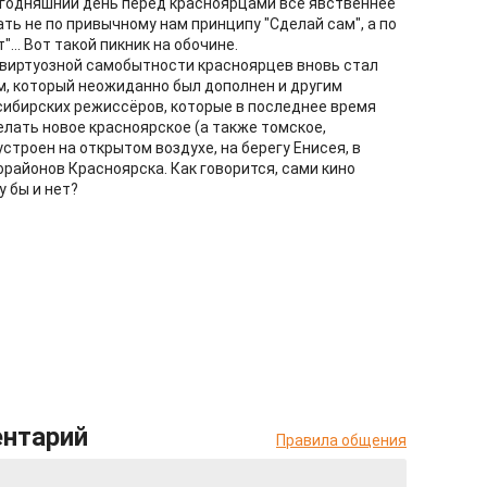
сегодняшний день перед красноярцами всё явственнее
ть не по привычному нам принципу "Сделай сам", а по
... Вот такой пикник на обочине.
 виртуозной самобытности красноярцев вновь стал
, который неожиданно был дополнен и другим
ибирских режиссёров, которые в последнее время
елать новое красноярское (а также томское,
устроен на открытом воздухе, на берегу Енисея, в
районов Красноярска. Как говорится, сами кино
у бы и нет?
ентарий
Правила общения