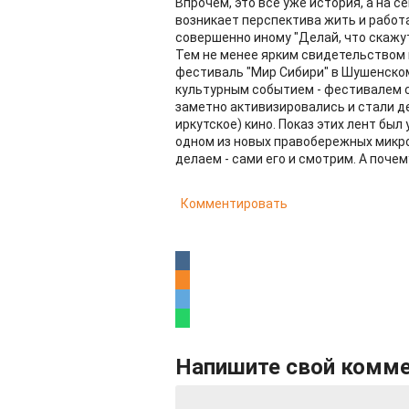
Впрочем, это всё уже история, а на 
возникает перспектива жить и работа
совершенно иному "Делай, что скажут"
Тем не менее ярким свидетельством
фестиваль "Мир Сибири" в Шушенском
культурным событием - фестивалем с
заметно активизировались и стали д
иркутское) кино. Показ этих лент был 
одном из новых правобережных микро
делаем - сами его и смотрим. А почем
Комментировать
Напишите свой комм