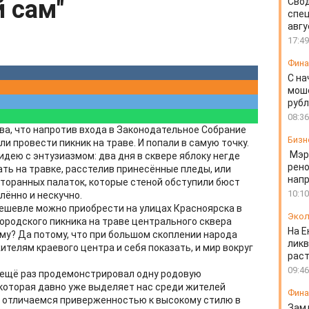
й сам"
Свод
спец
авгу
17:49
Фин
С на
моше
руб
08:36
ва, что напротив входа в Законодательное Собрание
Бизн
и провести пикник на траве. И попали в самую точку.
Мэр
дею с энтузиазмом: два дня в сквере яблоку негде
рено
ть на травке, расстелив принесённые пледы, или
напр
сторанных палаток, которые стеной обступили бюст
10:10
лённо и нескучно.
ешевле можно приобрести на улицах Красноярска в
Экол
ородского пикника на траве центрального сквера
На Е
му? Да потому, что при большом скоплении народа
ликв
телям краевого центра и себя показать, и мир вокруг
раст
09:46
ещё раз продемонстрировал одну родовую
которая давно уже выделяет нас среди жителей
Фин
е отличаемся приверженностью к высокому стилю в
Зам