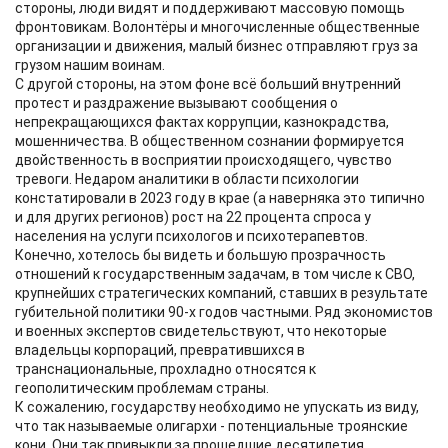
стороны, люди видят и поддерживают масcовую помощь
фронтовикам. Волонтёры и многочисленные общественные
организации и движения, малый бизнес отправляют груз за
грузом нашим воинам.
С другой стороны, на этом фоне всё больший внутренний
протест и раздражение вызывают сообщения о
непрекращающихся фактах коррупции, казнокрадства,
мошенничества. В общественном сознании формируется
двойственность в восприятии происходящего, чувство
тревоги. Недаром аналитики в области психологии
констатировали в 2023 году в крае (а наверняка это типично
и для других регионов) рост на 22 процента спроса у
населения на услуги психологов и психотерапевтов.
Конечно, хотелось бы видеть и большую прозрачность
отношений к государственным задачам, в том числе к СВО,
крупнейших стратегических компаний, ставших в результате
губительной политики 90-х годов частными. Ряд экономистов
и военных экспертов свидетельствуют, что некоторые
владельцы корпораций, превратившихся в
транснациональные, прохладно относятся к
геополитическим проблемам страны.
К сожалению, государству необходимо не упускать из виду,
что так называемые олигархи - потенциальные троянские
кони. Они так привыкли за прошедшие десятилетия