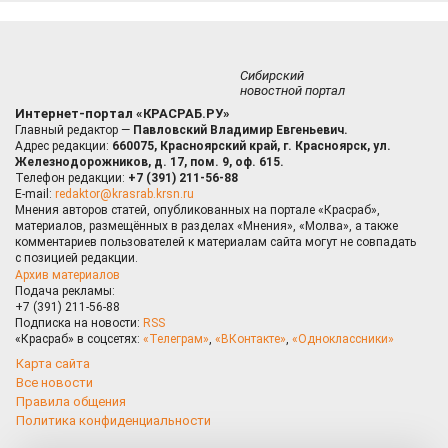
Сибирский
новостной портал
Интернет-портал «КРАСРАБ.РУ»
Главный редактор —
Павловский Владимир Евгеньевич.
Адрес редакции:
660075, Красноярский край, г. Красноярск, ул.
Железнодорожников, д. 17, пом. 9, оф. 615.
Телефон редакции:
+7 (391) 211-56-88
E-mail:
redaktor@krasrab.krsn.ru
Мнения авторов статей, опубликованных на портале «Красраб»,
материалов, размещённых в разделах «Мнения», «Молва», а также
комментариев пользователей к материалам сайта могут не совпадать
с позицией редакции.
Архив материалов
Подача рекламы:
+7 (391) 211-56-88
Подписка на новости:
RSS
«Красраб» в соцсетях:
«Телеграм»
,
«ВКонтакте»
,
«Одноклассники»
Карта сайта
Все новости
Правила общения
Политика конфиденциальности