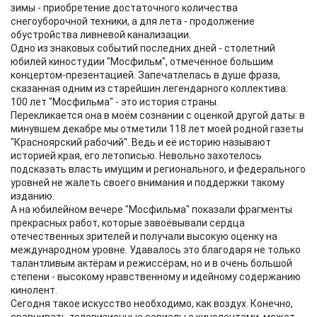
зимы - приобретение достаточного количества
снегоуборочной техники, а для лета - продолжение
обустройства ливневой канализации.
Одно из знаковых событий последних дней - столетний
юбилей киностудии "Мосфильм", отмеченное большим
концертом-презентацией. Запечатлелась в душе фраза,
сказанная одним из старейшин легендарного коллектива:
100 лет "Мосфильма" - это история страны.
Перекликается она в моём сознании с оценкой другой даты: в
минувшем декабре мы отметили 118 лет моей родной газеты
"Красноярский рабочий". Ведь и её историю называют
историей края, его летописью. Невольно захотелось
подсказать власть имущим и регионального, и федерального
уровней не жалеть своего внимания и поддержки такому
изданию.
А на юбилейном вечере "Мосфильма" показали фрагменты
прекрасных работ, которые завоёвывали сердца
отечественных зрителей и получали высокую оценку на
международном уровне. Удавалось это благодаря не только
талантливым актёрам и режиссёрам, но и в очень большой
степени - высокому нравственному и идейному содержанию
кинолент.
Сегодня такое искусство необходимо, как воздух. Конечно,