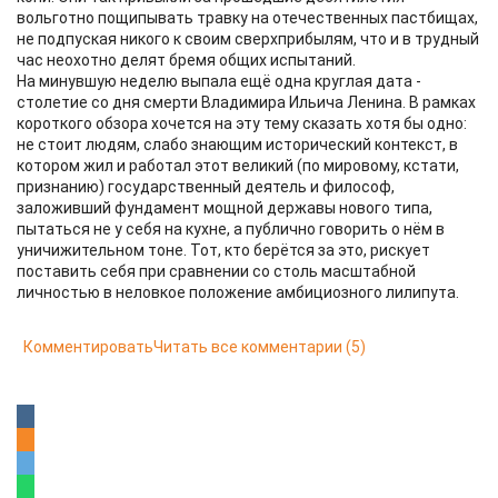
вольготно пощипывать травку на отечественных пастбищах,
не подпуская никого к своим сверхприбылям, что и в трудный
час неохотно делят бремя общих испытаний.
На минувшую неделю выпала ещё одна круглая дата -
столетие со дня смерти Владимира Ильича Ленина. В рамках
короткого обзора хочется на эту тему сказать хотя бы одно:
не стоит людям, слабо знающим исторический контекст, в
котором жил и работал этот великий (по мировому, кстати,
признанию) государственный деятель и философ,
заложивший фундамент мощной державы нового типа,
пытаться не у себя на кухне, а публично говорить о нём в
уничижительном тоне. Тот, кто берётся за это, рискует
поставить себя при сравнении со столь масштабной
личностью в неловкое положение амбициозного лилипута.
Комментировать
Читать все комментарии
(5)