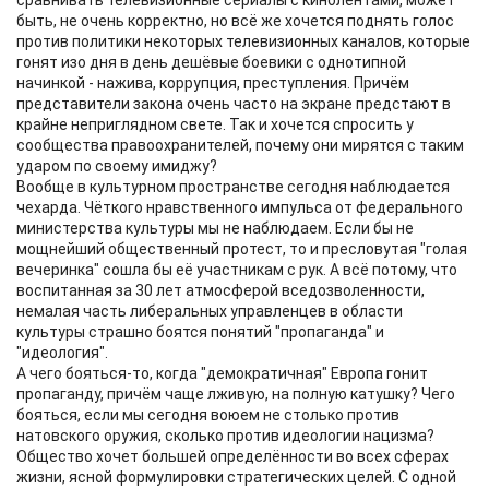
сравнивать телевизионные сериалы с кинолентами, может
быть, не очень корректно, но всё же хочется поднять голос
против политики некоторых телевизионных каналов, которые
гонят изо дня в день дешёвые боевики с однотипной
начинкой - нажива, коррупция, преступления. Причём
представители закона очень часто на экране предстают в
крайне неприглядном свете. Так и хочется спросить у
сообщества правоохранителей, почему они мирятся с таким
ударом по своему имиджу?
Вообще в культурном пространстве сегодня наблюдается
чехарда. Чёткого нравственного импульса от федерального
министерства культуры мы не наблюдаем. Если бы не
мощнейший общественный протест, то и пресловутая "голая
вечеринка" сошла бы её участникам с рук. А всё потому, что
воспитанная за 30 лет атмосферой вседозволенности,
немалая часть либеральных управленцев в области
культуры страшно боятся понятий "пропаганда" и
"идеология".
А чего бояться-то, когда "демократичная" Европа гонит
пропаганду, причём чаще лживую, на полную катушку? Чего
бояться, если мы сегодня воюем не столько против
натовского оружия, сколько против идеологии нацизма?
Общество хочет большей определённости во всех сферах
жизни, ясной формулировки стратегических целей. С одной