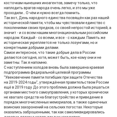
косточкам нынешних иноагентов, замечу только, что
наплодить врагов народа очень легко, и это мы уже
проходили... О чём и нужно всегда помнить.
Так вот, День народного единства посвящён как раз нашей
исторической памяти, чтобы мы чувствовали единство с
поколениями своих предков, со своей непростой историей, а
значит - и со всем нашим многонациональным российским
народом. Каждый - со всеми, и все - с каждым. Память же
историческая укрепляется не только лозунгами, но и
конкретными добрыми делами.
Самое интересное, что такие добрые дела в России
делаются сегодня, хотя, может быть, кое-кому они и не
заметны. Так я напомню.
С наступлением холодов вновь была завершена краевая
подпрограмма федеральной целевой программы
"Увековечение памяти погибших при защите Отечества
на 2019-2024 годы", утверждённая правительством России
ещё в 2019 году. До этого проблема должна была решаться
органами местного самоуправления, у которых хронически
не хватало средств на благоустройство и приведение в
порядок многочисленных мемориалов, а также одиночных
воинских захоронений на сельских погостах. Некоторые
оказались заброшенными, так как самоликвидировались