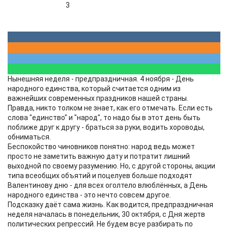
3
Нынешняя неделя - предпраздничная. 4 ноября - День
народного единства, который считается одним из
важнейших современных праздников нашей страны.
Правда, никто толком не знает, как его отмечать. Если есть
слова "единство" и "народ", то надо бы в этот день быть
поближе друг к другу - браться за руки, водить хороводы,
обниматься.
Беспокойство чиновников понятно: народ ведь может
просто не заметить важную дату и потратит лишний
выходной по своему разумению. Но, с другой стороны, акции
типа всеобщих объятий и поцелуев больше подходят
Валентинову дню - для всех оголтело влюблённых, а День
народного единства - это нечто совсем другое.
Подсказку даёт сама жизнь. Как водится, предпраздничная
неделя началась в понедельник, 30 октября, с Дня жертв
политических репрессий. Не будем всуе разбирать по