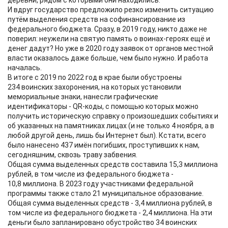
деревни, рядом с которыми они находились.
И вдруг государство предложило резко изменить ситуацию
путём выделения средств на софинансирование из
федерального бюджета. Сразу, в 2019 году, никто даже не
поверил: неужели на святую память о воинах-героях ещё и
денег дадут? Но уже в 2020 году заявок от органов местной
власти оказалось даже больше, чем было нужно. И работа
началась.
В итоге с 2019 по 2022 год в крае были обустроены
234 воинских захоронения, на которых установили
мемориальные знаки, нанесли графические
идентификаторы - QR-коды, с помощью которых можно
получить историческую справку о произошедших событиях и
об указанных на памятниках лицах (и не только 4 ноября, а в
любой другой день, лишь бы Интернет был). Кстати, всего
было нанесено 437 имён погибших, проступивших к нам,
сегодняшним, сквозь траву забвения.
Общая сумма выделенных средств составила 15,3 миллиона
рублей, в том числе из федерального бюджета -
10,8 миллиона. В 2023 году участниками федеральной
программы также стало 21 муниципальное образование.
Общая сумма выделенных средств - 3,4 миллиона рублей, в
том числе из федерального бюджета - 2,4 миллиона. На эти
деньги было запланировано обустройство 34 воинских