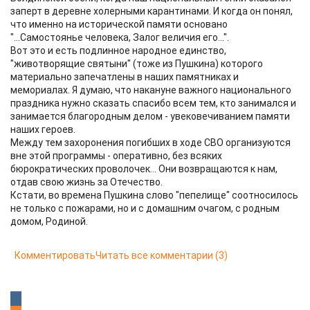
заперт в деревне холерными карантинами. И когда он понял,
что именно на исторической памяти основано
"...Самостоянье человека, Залог величия его...".
Вот это и есть подлинное народное единство,
"животворящие святыни" (тоже из Пушкина) которого
материально запечатлены в наших памятниках и
мемориалах. Я думаю, что накануне важного национального
праздника нужно сказать спасибо всем тем, кто занимался и
занимается благородным делом - увековечиванием памяти
наших героев.
Между тем захоронения погибших в ходе СВО организуются
вне этой программы - оперативно, без всяких
бюрократических проволочек... Они возвращаются к нам,
отдав свою жизнь за Отечество.
Кстати, во времена Пушкина слово "пепелище" соотносилось
не только с пожарами, но и с домашним очагом, с родным
домом, Родиной.
Комментировать
Читать все комментарии
(3)