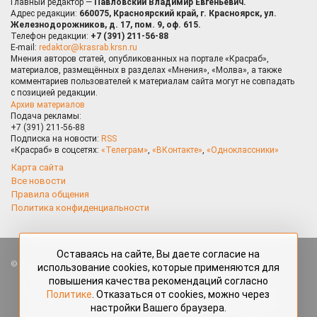
Главный редактор —
Павловский Владимир Евгеньевич.
Адрес редакции:
660075, Красноярский край, г. Красноярск, ул.
Железнодорожников, д. 17, пом. 9, оф. 615.
Телефон редакции:
+7 (391) 211-56-88
E-mail:
redaktor@krasrab.krsn.ru
Мнения авторов статей, опубликованных на портале «Красраб»,
материалов, размещённых в разделах «Мнения», «Молва», а также
комментариев пользователей к материалам сайта могут не совпадать
с позицией редакции.
Архив материалов
Подача рекламы:
+7 (391) 211-56-88
Подписка на новости:
RSS
«Красраб» в соцсетях:
«Телеграм»
,
«ВКонтакте»
,
«Одноклассники»
Карта сайта
Все новости
Правила общения
Политика конфиденциальности
Оставаясь на сайте, Вы даете согласие на
Все права защищены. Любые материалы, размещённые на портале
использование cookies, которые применяются для
«Красраб.ру» сотрудниками редакции, нештатными авторами
повышения качества рекомендаций согласно
и читателями, являются объектами авторского права. Полное или
Политике
. Отказаться от cookies, можно через
частичное использование материалов, размещённых на портале
настройки Вашего браузера.
«Красраб.ру», допускается только с письменного согласия редакции