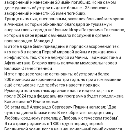
захоронений и нанесение 20 имён погибших. Но на самом
деле удалось обустроить даже больше - 35 воинских
захоронений и нанести 65 имён погибших.
Тридцать пятым, внеплановым, оказался большой мемориал
в Ачинске, который обновился благодаря энтузиазму и
энергии главы города на Чулыме Игоря Петровича Титенкова,
который в своё время сам немало послужил в органах
правопорядка. Молодец!
В итоге в крае были приведены в порядок захоронения тех,
кто погиб в период Первой мировой войны и гражданских
конфликтов, тех, кто не вернулся из Чечни, Таджикистана и
Афганистана. Вторую жизнь получили мемориалы героев
Великой Отечественной.
И этот процесс уже не остановить: обустроили более
200 воинских захоронений за три года, но при этом выявили
ещё столько же, где требуется навести порядок.
Руководители местных органов власти надеются, что и
после 2024 года федеральная программа будет продолжена.
Как же иначе? Иначе нельзя.
Об этом ещё Александр Сергеевич Пушкин написал: "Два
чувства дивно близки нам, В них обретает сердце пищу:
Любовь к родному пепелищу, Любовь к отеческим гробам".
Эти строки родились в 1830 году, в период первой
Болдинской осени, когда наш национальный гений оказался