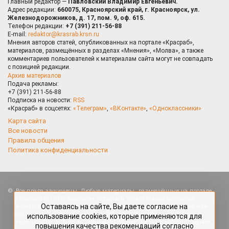
Главный редактор —
Павловский Владимир Евгеньевич.
Адрес редакции:
660075, Красноярский край, г. Красноярск, ул.
Железнодорожников, д. 17, пом. 9, оф. 615.
Телефон редакции:
+7 (391) 211-56-88
E-mail:
redaktor@krasrab.krsn.ru
Мнения авторов статей, опубликованных на портале «Красраб»,
материалов, размещённых в разделах «Мнения», «Молва», а также
комментариев пользователей к материалам сайта могут не совпадать
с позицией редакции.
Архив материалов
Подача рекламы:
+7 (391) 211-56-88
Подписка на новости:
RSS
«Красраб» в соцсетях:
«Телеграм»
,
«ВКонтакте»
,
«Одноклассники»
Карта сайта
Все новости
Правила общения
Политика конфиденциальности
Оставаясь на сайте, Вы даете согласие на
Все права защищены. Любые материалы, размещённые на портале
использование cookies, которые применяются для
«Красраб.ру» сотрудниками редакции, нештатными авторами
повышения качества рекомендаций согласно
и читателями, являются объектами авторского права. Полное или
Политике
. Отказаться от cookies, можно через
частичное использование материалов, размещённых на портале
настройки Вашего браузера.
«Красраб.ру», допускается только с письменного согласия редакции