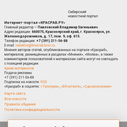
Сибирский
новостной портал
Интернет-портал «КРАСРАБ.РУ»
Главный редактор —
Павловский Владимир Евгеньевич.
Адрес редакции:
660075, Красноярский край, г. Красноярск, ул.
Железнодорожников, д. 17, пом. 9, оф. 615.
Телефон редакции:
+7 (391) 211-56-88
E-mail:
redaktor@krasrab.krsn.ru
Мнения авторов статей, опубликованных на портале «Красраб»,
материалов, размещённых в разделах «Мнения», «Молва», а также
комментариев пользователей к материалам сайта могут не совпадать
с позицией редакции.
Архив материалов
Подача рекламы:
+7 (391) 211-56-88
Подписка на новости:
RSS
«Красраб» в соцсетях:
«Телеграм»
,
«ВКонтакте»
,
«Одноклассники»
Карта сайта
Все новости
Правила общения
Политика конфиденциальности