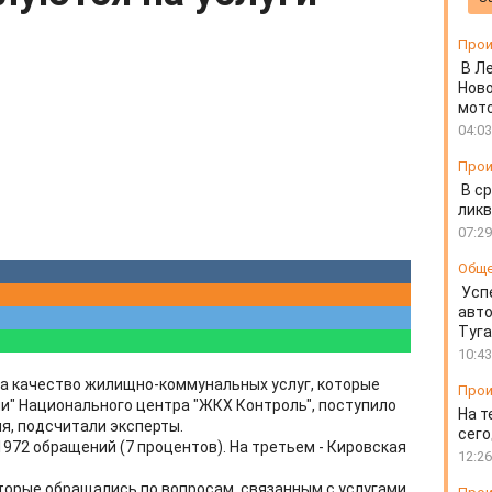
Прои
В Л
Ново
мот
04:03
Прои
В ср
ликв
07:29
Общ
Усп
авто
Туг
10:43
а качество жилищно-коммунальных услуг, которые
Прои
ии" Национального центра "ЖКХ Контроль", поступило
На т
ия, подсчитали эксперты.
сего
1972 обращений (7 процентов). На третьем - Кировская
12:26
оторые обращались по вопросам, связанным с услугами