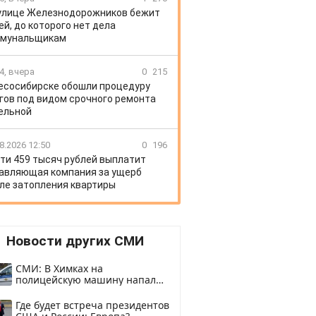
улице Железнодорожников бежит
ей, до которого нет дела
ммунальщикам
4, вчера
0
215
есосибирске обошли процедуру
гов под видом срочного ремонта
ельной
8.2026 12:50
0
196
ти 459 тысяч рублей выплатит
авляющая компания за ущерб
ле затопления квартиры
Новости других СМИ
СМИ: В Химках на
полицейскую машину напали
и подожгли.
Где будет встреча президентов