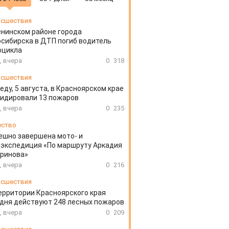
сшествия
енинском районе города
сибирска в ДТП погиб водитель
оцикла
, вчера
0
318
сшествия
еду, 5 августа, в Красноярском крае
идировали 13 пожаров
, вчера
0
235
ество
ешно завершена мото- и
экспедиция «По маршруту Аркадия
аринова»
, вчера
0
216
сшествия
ерритории Красноярского края
дня действуют 248 лесных пожаров
, вчера
0
209