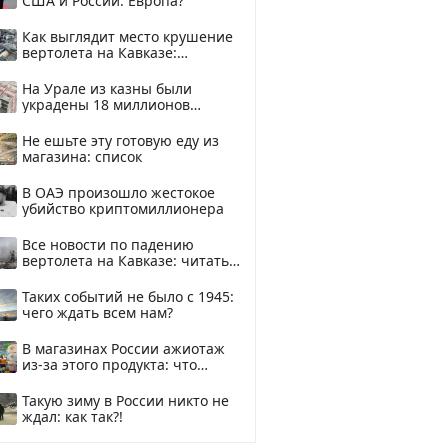
США и России: Европа?
Как выглядит место крушение
вертолета на Кавказе:
смотреть
На Урале из казны были
украдены 18 миллионов
рублей
Не ешьте эту готовую еду из
магазина: список
В ОАЭ произошло жестокое
убийство криптомиллионера
Все новости по падению
вертолета на Кавказе: читать
здесь
Таких событий не было с 1945:
чего ждать всем нам?
В магазинах России ажиотаж
из-за этого продукта: что
купить?
Такую зиму в России никто не
ждал: как так?!