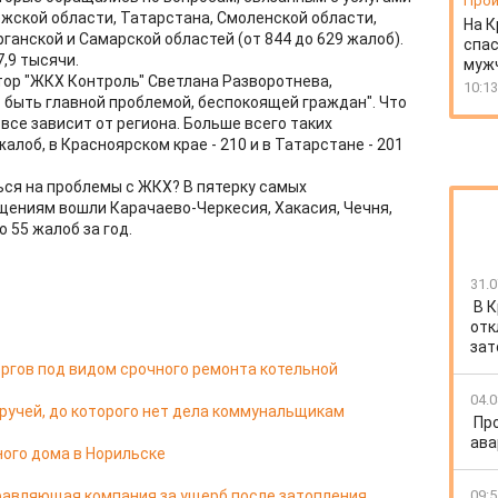
Прои
жской области, Татарстана, Смоленской области,
На К
рганской и Самарской областей (от 844 до 629 жалоб).
спас
,9 тысячи.
муж
ор "ЖКХ Контроль" Светлана Разворотнева,
10:13
 быть главной проблемой, беспокоящей граждан". Что
все зависит от региона. Больше всего таких
алоб, в Красноярском крае - 210 и в Татарстане - 201
ься на проблемы с ЖКХ? В пятерку самых
ениям вошли Карачаево-Черкесия, Хакасия, Чечня,
о 55 жалоб за год.
31.0
В 
отк
зат
ргов под видом срочного ремонта котельной
04.0
ручей, до которого нет дела коммунальщикам
Пр
ава
ного дома в Норильске
равляющая компания за ущерб после затопления
09:5