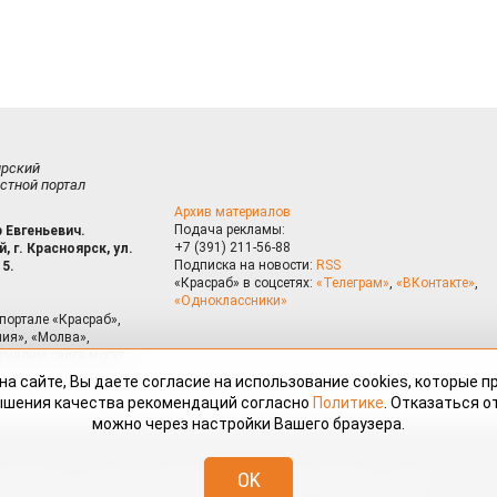
ирский
стной портал
Архив материалов
Подача рекламы:
 Евгеньевич.
+7 (391) 211-56-88
, г. Красноярск, ул.
Подписка на новости:
RSS
15.
«Красраб» в соцсетях:
«Телеграм»
,
«ВКонтакте»
,
«Одноклассники»
портале «Красраб»,
ия», «Молва»,
риалам сайта могут
на сайте, Вы даете согласие на использование cookies, которые 
ышения качества рекомендаций согласно
Политике
. Отказаться от
можно через настройки Вашего браузера.
змещённые на портале «Красраб.ру» сотрудниками редакции, нештатными
OK
 авторского права. Полное или частичное использование материалов,