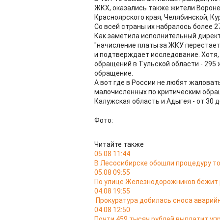
ЖКХ, оказались также жители Вороне
Красноярского края, Челябинской, Ку
Со всей страны их набралось более 27
Как заметила исполнительный директ
"начисление платы за ЖКУ перестает
и подтверждает исследование. Хотя, 
обращений в Тульской области - 295 ж
обращение.
А вот где в России не любят жаловат
малочисленных по критическим обращ
Калужская область и Адыгея - от 30 д
Фото:
Читайте также
05.08 11:44
В Лесосибирске обошли процедуру то
05.08 09:55
По улице Железнодорожников бежит 
04.08 19:55
Прокуратура добилась сноса аварий
04.08 12:50
Почти 459 тысяч рублей выплатит уп