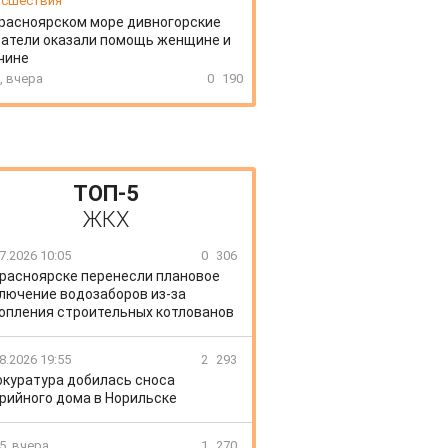
сшествия
расноярском море дивногорские
атели оказали помощь женщине и
чине
, вчера
0
190
ТОП-5
ЖКХ
7.2026 10:05
0
306
Красноярске перенесли плановое
лючение водозаборов из-за
опления строительных котлованов
8.2026 19:55
2
293
окуратура добилась сноса
рийного дома в Норильске
5, вчера
1
270