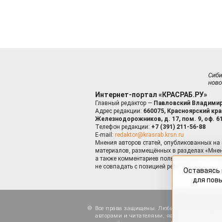
Сиб
ново
Интернет-портал «КРАСРАБ.РУ»
Главный редактор —
Павловский Владимир
Адрес редакции:
660075, Красноярский край
Железнодорожников, д. 17, пом. 9, оф. 6
Телефон редакции:
+7 (391) 211-56-88
E-mail:
redaktor@krasrab.krsn.ru
Мнения авторов статей, опубликованных на 
материалов, размещённых в разделах «Мнен
а также комментариев пользователей к мате
не совпадать с позицией редакции.
Оставаясь 
для пов
Все права защищены. Любые материалы, ра
авторами и читателями, являются объектами