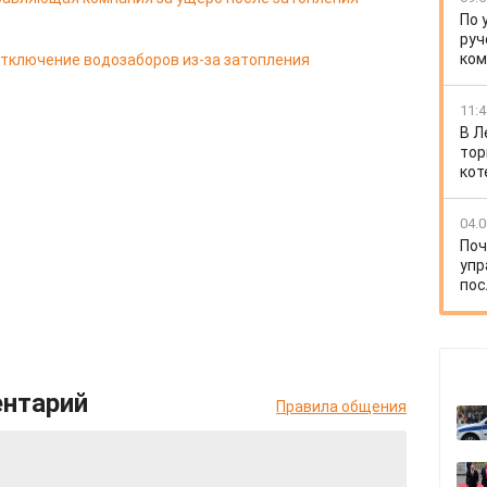
По 
руч
ко
отключение водозаборов из-за затопления
11:4
В Л
тор
кот
04.0
Поч
упр
пос
ентарий
Правила общения