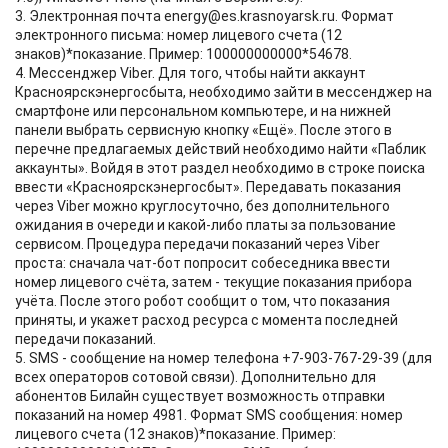
3. Электронная почта energy@es.krasnoyarsk.ru. Формат
электронного письма: номер лицевого счета (12
знаков)*показание. Пример: 100000000000*54678.
4. Мессенджер Viber. Для того, чтобы найти аккаунт
Красноярскэнергосбыта, необходимо зайти в мессенджер на
смартфоне или персональном компьютере, и на нижней
панели выбрать сервисную кнопку «Ещё». После этого в
перечне предлагаемых действий необходимо найти «Паблик
аккаунты». Войдя в этот раздел необходимо в строке поиска
ввести «Красноярскэнергосбыт». Передавать показания
через Viber можно круглосуточно, без дополнительного
ожидания в очереди и какой-либо платы за пользование
сервисом. Процедура передачи показаний через Viber
проста: сначала чат-бот попросит собеседника ввести
номер лицевого счёта, затем - текущие показания прибора
учёта. После этого робот сообщит о том, что показания
приняты, и укажет расход ресурса с момента последней
передачи показаний.
5. SMS - сообщение на номер телефона +7-903-767-29-39 (для
всех операторов сотовой связи). Дополнительно для
абонентов Билайн существует возможность отправки
показаний на номер 4981. Формат SMS сообщения: номер
лицевого счета (12 знаков)*показание. Пример: