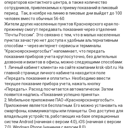
операторов контактного центра, а также количество
сотрудников, привлекаемых к приему показаний в пиковый
период. Так, в ноябре на линию в пиковые дни выйдет до 100
человек вместо обычных 56-60.
Жители других населенных пунктов Красноярского края по-
прежнему смогут передавать показания через отделения
"Почты России". Это связано с тем, что в малых населенных
пунктах зачастую нет доступа к удобным альтернативным
способам – через интернет-сервисы и терминалы.
"Красноярскэнергосбыт" напоминает, что передать
показания приборов учета круглосуточно, без длительных
дозвонов и визитов в офисы, можно следующими способами:
1. Личный кабинет клиента» на сайте компании krsk-sbit.ru. На
главной странице личного кабинета находится поле
«Передать показания и оплатить». Необходимо ввести
текущее показание прибора учета, нажать кнопку
«Передать». Расход посчитается автоматически. Затем
появится надпись «Показания успешно приняты».
2. Мобильное приложение ПАО «Красноярскэнергосбыт».
Приложение является бесплатным. Его можно установить на
смартфоны, коммуникаторы или планшеты. Оно доступно для
владельцев устройств, работающих на базе операционных
систем Android (начиная с версии 4.0), iOS (начиная с версии
7.0), Windows Phone (начиная с версии 8.0).