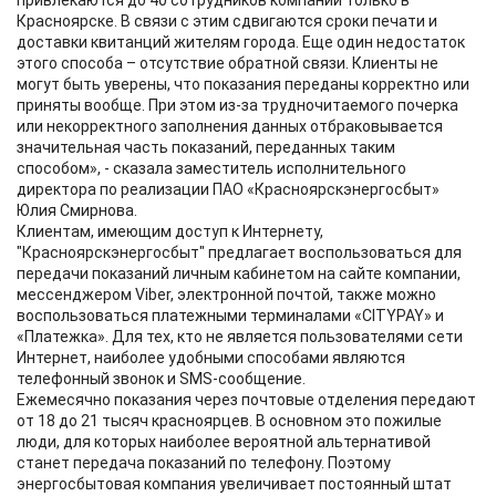
привлекаются до 40 сотрудников компании только в
Красноярске. В связи с этим сдвигаются сроки печати и
доставки квитанций жителям города. Еще один недостаток
этого способа – отсутствие обратной связи. Клиенты не
могут быть уверены, что показания переданы корректно или
приняты вообще. При этом из-за трудночитаемого почерка
или некорректного заполнения данных отбраковывается
значительная часть показаний, переданных таким
способом», - сказала заместитель исполнительного
директора по реализации ПАО «Красноярскэнергосбыт»
Юлия Смирнова.
Клиентам, имеющим доступ к Интернету,
"Красноярскэнергосбыт" предлагает воспользоваться для
передачи показаний личным кабинетом на сайте компании,
мессенджером Viber, электронной почтой, также можно
воспользоваться платежными терминалами «CITYPAY» и
«Платежка». Для тех, кто не является пользователями сети
Интернет, наиболее удобными способами являются
телефонный звонок и SMS-сообщение.
Ежемесячно показания через почтовые отделения передают
от 18 до 21 тысяч красноярцев. В основном это пожилые
люди, для которых наиболее вероятной альтернативой
станет передача показаний по телефону. Поэтому
энергосбытовая компания увеличивает постоянный штат