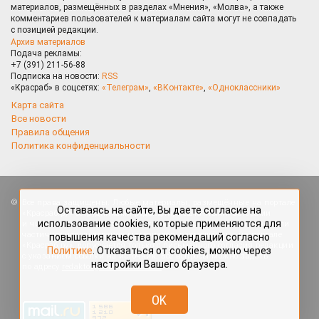
материалов, размещённых в разделах «Мнения», «Молва», а также
комментариев пользователей к материалам сайта могут не совпадать
с позицией редакции.
Архив материалов
Подача рекламы:
+7 (391) 211-56-88
Подписка на новости:
RSS
«Красраб» в соцсетях:
«Телеграм»
,
«ВКонтакте»
,
«Одноклассники»
Карта сайта
Все новости
Правила общения
Политика конфиденциальности
Оставаясь на сайте, Вы даете согласие на
Все права защищены. Любые материалы, размещённые на портале
использование cookies, которые применяются для
«Красраб.ру» сотрудниками редакции, нештатными авторами
повышения качества рекомендаций согласно
и читателями, являются объектами авторского права. Полное или
Политике
. Отказаться от cookies, можно через
частичное использование материалов, размещённых на портале
настройки Вашего браузера.
«Красраб.ру», допускается только с письменного согласия редакции
с указанием ссылки на источник. Все вопросы можно задать
по адресу
redaktor@krasrab.krsn.ru
.
OK