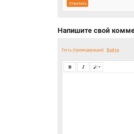
Напишите свой комм
Гость
(премодерация)
Войти