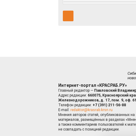
Сиб
ново
Интернет-портал «КРАСРАБ.РУ»
Главный редактор —
Павловский Владимир
Адрес редакции:
660075, Красноярский край
Железнодорожников, д. 17, пом. 9, оф. 6
Телефон редакции:
+7 (391) 211-56-88
E-mail:
redaktor@krasrab.krsn.ru
Мнения авторов статей, опубликованных на 
материалов, размещённых в разделах «Мнен
а также комментариев пользователей к мате
не совпадать с позицией редакции.
Оставаясь 