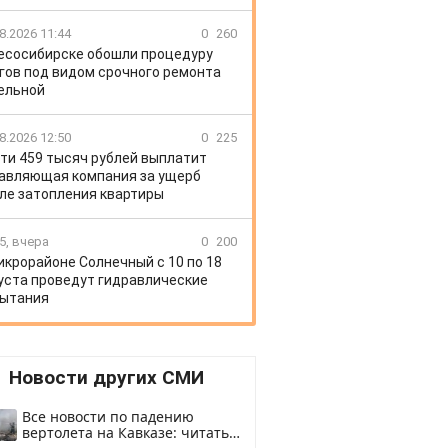
8.2026 11:44
0
260
есосибирске обошли процедуру
гов под видом срочного ремонта
ельной
8.2026 12:50
0
225
ти 459 тысяч рублей выплатит
авляющая компания за ущерб
ле затопления квартиры
5, вчера
0
200
икрорайоне Солнечный с 10 по 18
уста проведут гидравлические
ытания
Новости других СМИ
Все новости по падению
вертолета на Кавказе: читать