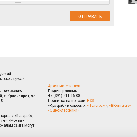
ирский
стной портал
Архив материалов
Подача рекламы:
 Евгеньевич.
+7 (391) 211-56-88
, г. Красноярск, ул.
Подписка на новости:
RSS
15.
«Красраб» в соцсетях:
«Телеграм»
,
«ВКонтакте»
,
«Одноклассники»
портале «Красраб»,
ия», «Молва»,
риалам сайта могут
на сайте, Вы даете согласие на использование cookies, которые 