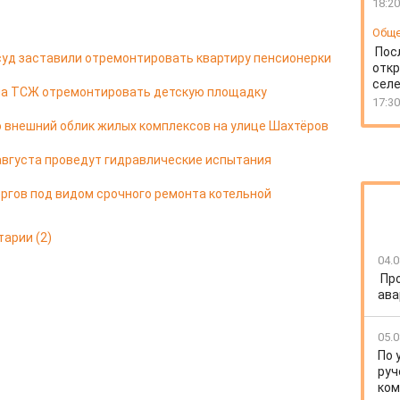
18:20
Общ
Пос
уд заставили отремонтировать квартиру пенсионерки
откр
селе
ла ТСЖ отремонтировать детскую площадку
17:30
 внешний облик жилых комплексов на улице Шахтёров
 августа проведут гидравлические испытания
ргов под видом срочного ремонта котельной
тарии
(2)
04.0
Пр
ава
05.0
По 
руч
ко