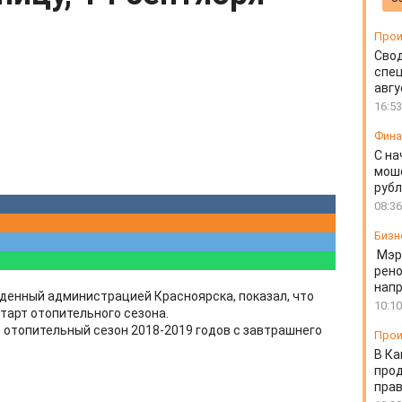
Прои
Свод
спец
авгу
16:53
Фин
С на
моше
руб
08:36
Бизн
Мэр
рено
напр
денный администрацией Красноярска, показал, что
10:10
тарт отопительного сезона.
ь отопительный сезон 2018-2019 годов с завтрашнего
Прои
В Ка
про
прав