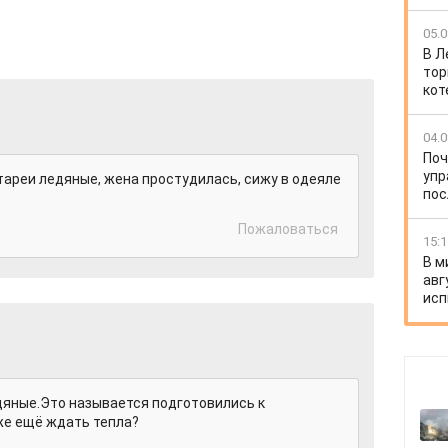
05.0
В Л
тор
кот
04.0
Поч
упр
тареи ледяные, жена простудилась, сижу в одеяле
пос
Пожаловаться
15:1
В м
авг
исп
дяные.Это называется подготовились к
же ещё ждать тепла?