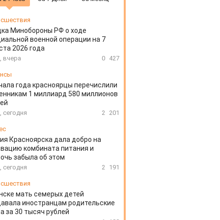
сшествия
ка Минобороны РФ о ходе
иальной военной операции на 7
ста 2026 года
, вчера
0
427
ансы
чала года красноярцы перечислили
нникам 1 миллиард 580 миллионов
лей
, сегодня
2
201
ес
ия Красноярска дала добро на
вацию комбината питания и
очь забыла об этом
, сегодня
2
191
сшествия
нске мать семерых детей
давала иностранцам родительские
а за 30 тысяч рублей