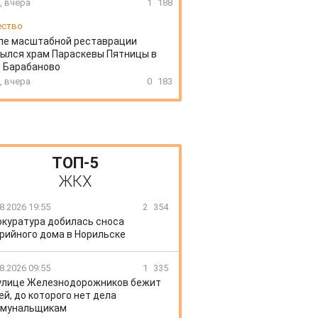
, вчера
1
188
ество
ле масштабной реставрации
ылся храм Параскевы Пятницы в
 Барабаново
, вчера
0
183
ТОП-5
ЖКХ
8.2026 19:55
2
354
окуратура добилась сноса
рийного дома в Норильске
8.2026 09:55
1
335
улице Железнодорожников бежит
ей, до которого нет дела
ммунальщикам