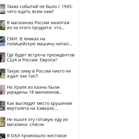
здесь
Таких событий не было с 1945:
чего ждать всем нам?
В магазинах России ажиотаж
из-за этого продукта: что
купить?
СМИ: В Химках на
полицейскую машину напали
и подожгли.
Где будет встреча президентов
США и России: Европа?
Такую зиму в России никто не
ждал: как так?!
На Урале из казны были
украдены 18 миллионов
рублей
Как выглядит место крушение
вертолета на Кавказе:
смотреть
Не ешьте эту готовую еду из
магазина: список
В ОАЭ произошло жестокое