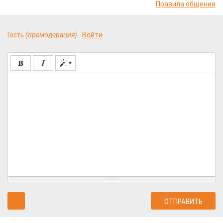
Правила общения
Гость
(премодерация)
Войти