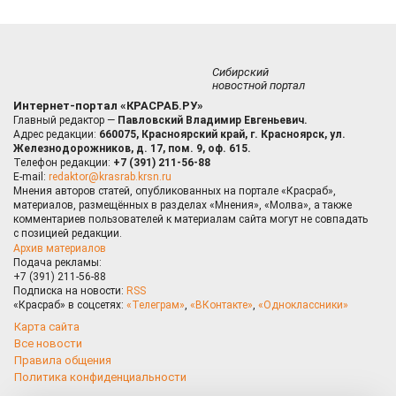
Сибирский
новостной портал
Интернет-портал «КРАСРАБ.РУ»
Главный редактор —
Павловский Владимир Евгеньевич.
Адрес редакции:
660075, Красноярский край, г. Красноярск, ул.
Железнодорожников, д. 17, пом. 9, оф. 615.
Телефон редакции:
+7 (391) 211-56-88
E-mail:
redaktor@krasrab.krsn.ru
Мнения авторов статей, опубликованных на портале «Красраб»,
материалов, размещённых в разделах «Мнения», «Молва», а также
комментариев пользователей к материалам сайта могут не совпадать
с позицией редакции.
Архив материалов
Подача рекламы:
+7 (391) 211-56-88
Подписка на новости:
RSS
«Красраб» в соцсетях:
«Телеграм»
,
«ВКонтакте»
,
«Одноклассники»
Карта сайта
Все новости
Правила общения
Политика конфиденциальности