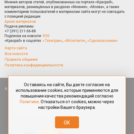
Мнения авторов статей, опубликованных на портале «Красраб»,
материалов, размещённых в разделах «Мнения», «Молва», а также
комментариев пользователей к материалам сайта могут не совпадать
с позицией редакции.
Архив материалов
Подача рекламы:
+7 (391) 211-56-88
Подписка на новости:
RSS
«Красраб» в соцсетях:
«Телеграм»
,
«ВКонтакте»
,
«Одноклассники»
Карта сайта
Все новости
Правила общения
Политика конфиденциальности
Оставаясь на сайте, Вы даете согласие на
Все права защищены. Любые материалы, размещённые на портале
использование cookies, которые применяются для
«Красраб.ру» сотрудниками редакции, нештатными авторами
повышения качества рекомендаций согласно
и читателями, являются объектами авторского права. Полное или
Политике
. Отказаться от cookies, можно через
частичное использование материалов, размещённых на портале
настройки Вашего браузера.
«Красраб.ру», допускается только с письменного согласия редакции
с указанием ссылки на источник. Все вопросы можно задать
по адресу
redaktor@krasrab.krsn.ru
.
OK