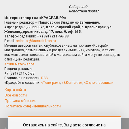
Сибирский
новостной портал
Интернет-портал «КРАСРАБ.РУ»
Главный редактор —
Павловский Владимир Евгеньевич.
Адрес редакции:
660075, Красноярский край, г. Красноярск, ул.
Железнодорожников, д. 17, пом. 9, оф. 615.
Телефон редакции:
+7 (391) 211-56-88
E-mail:
redaktor@krasrab.krsn.ru
Мнения авторов статей, опубликованных на портале «Красраб»,
материалов, размещённых в разделах «Мнения», «Молва», а также
комментариев пользователей к материалам сайта могут не совпадать
с позицией редакции.
Архив материалов
Подача рекламы:
+7 (391) 211-56-88
Подписка на новости:
RSS
«Красраб» в соцсетях:
«Телеграм»
,
«ВКонтакте»
,
«Одноклассники»
Карта сайта
Все новости
Правила общения
Политика конфиденциальности
Оставаясь на сайте, Вы даете согласие на