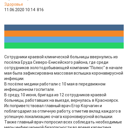
Здоровье
11.06.2020 10:14
816
Сотрудники краевой клинической больницы ввернулись из
посёлка Еруда Северо-Енисейского района, где среди
сотрудников золотодобывающей компании "Полюс" в начале
мая была зафиксирована массовая вспышка коронавирусной
инфекции.
В посёлке медики работали с 10 мая в передвижном
инфекционном госпитале.
В среду, 10 июня, бригада из 12 сотрудников краевой
больницы, работавших на выезде, вернулась в Красноярск.
Их поприветствовал главный врач Егор Корчагин и
поблагодарил за отличную работу, отметив вклад каждого в
успешную локализацию очага короновирусной вспышки.
Также главный врач попросил всех соблюдать необходимые
меры инфекционной безопасности во время карантина,