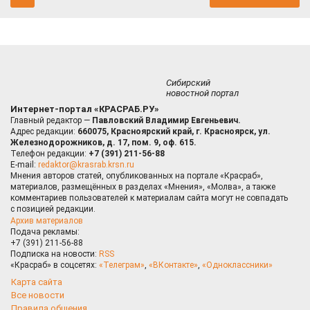
Сибирский
новостной портал
Интернет-портал «КРАСРАБ.РУ»
Главный редактор —
Павловский Владимир Евгеньевич.
Адрес редакции:
660075, Красноярский край, г. Красноярск, ул.
Железнодорожников, д. 17, пом. 9, оф. 615.
Телефон редакции:
+7 (391) 211-56-88
E-mail:
redaktor@krasrab.krsn.ru
Мнения авторов статей, опубликованных на портале «Красраб»,
материалов, размещённых в разделах «Мнения», «Молва», а также
комментариев пользователей к материалам сайта могут не совпадать
с позицией редакции.
Архив материалов
Подача рекламы:
+7 (391) 211-56-88
Подписка на новости:
RSS
«Красраб» в соцсетях:
«Телеграм»
,
«ВКонтакте»
,
«Одноклассники»
Карта сайта
Все новости
Правила общения