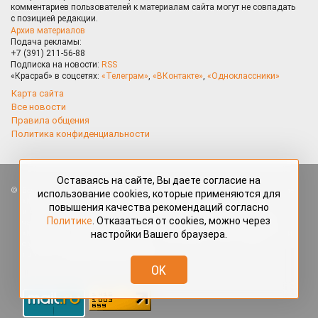
комментариев пользователей к материалам сайта могут не совпадать
с позицией редакции.
Архив материалов
Подача рекламы:
+7 (391) 211-56-88
Подписка на новости:
RSS
«Красраб» в соцсетях:
«Телеграм»
,
«ВКонтакте»
,
«Одноклассники»
Карта сайта
Все новости
Правила общения
Политика конфиденциальности
Оставаясь на сайте, Вы даете согласие на
Все права защищены. Любые материалы, размещённые на портале
использование cookies, которые применяются для
«Красраб.ру» сотрудниками редакции, нештатными авторами
повышения качества рекомендаций согласно
и читателями, являются объектами авторского права. Полное или
Политике
. Отказаться от cookies, можно через
частичное использование материалов, размещённых на портале
настройки Вашего браузера.
«Красраб.ру», допускается только с письменного согласия редакции
с указанием ссылки на источник. Все вопросы можно задать
по адресу
redaktor@krasrab.krsn.ru
.
OK