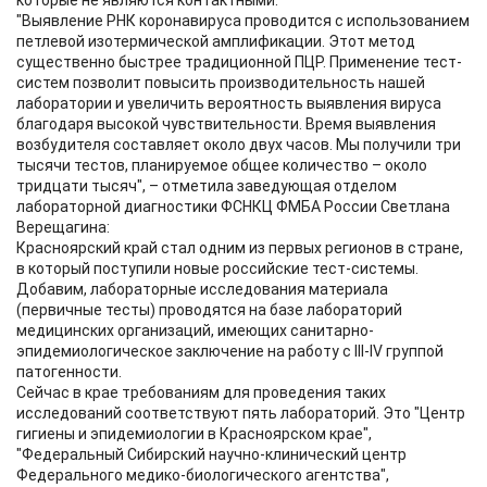
которые не являются контактными.
"Выявление РНК коронавируса проводится с использованием
петлевой изотермической амплификации. Этот метод
существенно быстрее традиционной ПЦР. Применение тест-
систем позволит повысить производительность нашей
лаборатории и увеличить вероятность выявления вируса
благодаря высокой чувствительности. Время выявления
возбудителя составляет около двух часов. Мы получили три
тысячи тестов, планируемое общее количество – около
тридцати тысяч", – отметила заведующая отделом
лабораторной диагностики ФСНКЦ ФМБА России Светлана
Верещагина:
Красноярский край стал одним из первых регионов в стране,
в который поступили новые российские тест-системы.
Добавим, лабораторные исследования материала
(первичные тесты) проводятся на базе лабораторий
медицинских организаций, имеющих санитарно-
эпидемиологическое заключение на работу с III-IV группой
патогенности.
Сейчас в крае требованиям для проведения таких
исследований соответствуют пять лабораторий. Это "Центр
гигиены и эпидемиологии в Красноярском крае",
"Федеральный Сибирский научно-клинический центр
Федерального медико-биологического агентства",