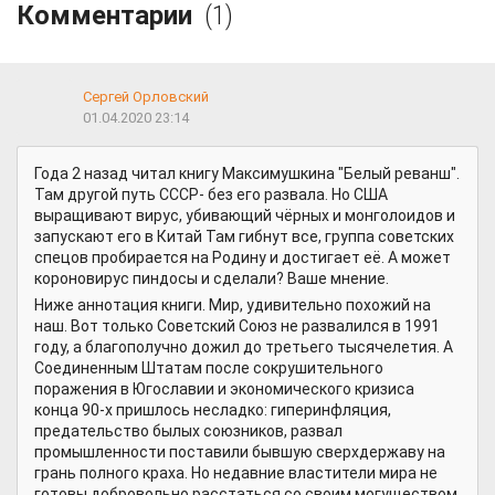
Комментарии
(1)
Сергей Орловский
01.04.2020 23:14
Года 2 назад читал книгу Максимушкина "Белый реванш".
Там другой путь СССР- без его развала. Но США
выращивают вирус, убивающий чёрных и монголоидов и
запускают его в Китай Там гибнут все, группа советских
спецов пробирается на Родину и достигает её. А может
короновирус пиндосы и сделали? Ваше мнение.
Ниже аннотация книги. Мир, удивительно похожий на
наш. Вот только Советский Союз не развалился в 1991
году, а благополучно дожил до третьего тысячелетия. А
Соединенным Штатам после сокрушительного
поражения в Югославии и экономического кризиса
конца 90-х пришлось несладко: гиперинфляция,
предательство былых союзников, развал
промышленности поставили бывшую сверхдержаву на
грань полного краха. Но недавние властители мира не
готовы добровольно расстаться со своим могуществом