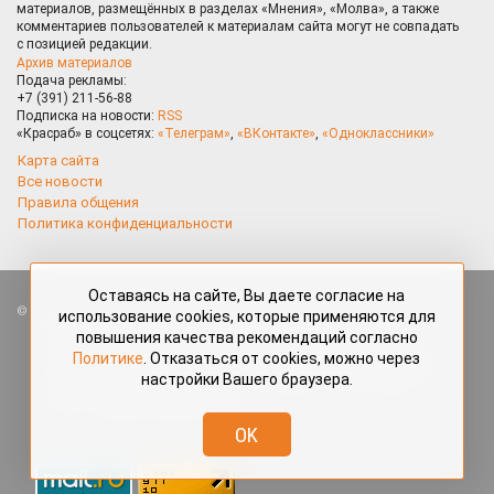
материалов, размещённых в разделах «Мнения», «Молва», а также
комментариев пользователей к материалам сайта могут не совпадать
с позицией редакции.
Архив материалов
Подача рекламы:
+7 (391) 211-56-88
Подписка на новости:
RSS
«Красраб» в соцсетях:
«Телеграм»
,
«ВКонтакте»
,
«Одноклассники»
Карта сайта
Все новости
Правила общения
Политика конфиденциальности
Оставаясь на сайте, Вы даете согласие на
Все права защищены. Любые материалы, размещённые на портале
использование cookies, которые применяются для
«Красраб.ру» сотрудниками редакции, нештатными авторами
повышения качества рекомендаций согласно
и читателями, являются объектами авторского права. Полное или
Политике
. Отказаться от cookies, можно через
частичное использование материалов, размещённых на портале
настройки Вашего браузера.
«Красраб.ру», допускается только с письменного согласия редакции
с указанием ссылки на источник. Все вопросы можно задать
по адресу
redaktor@krasrab.krsn.ru
.
OK