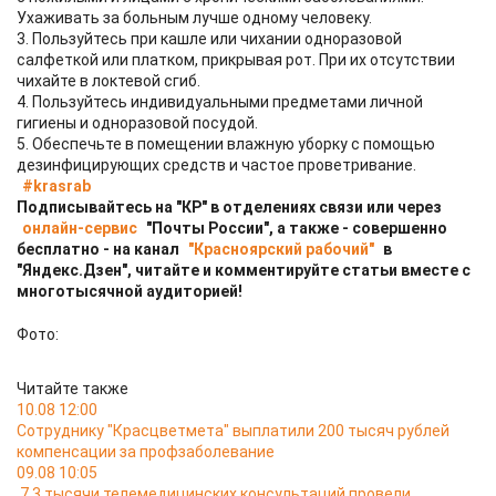
Ухаживать за больным лучше одному человеку.
3. Пользуйтесь при кашле или чихании одноразовой
салфеткой или платком, прикрывая рот. При их отсутствии
чихайте в локтевой сгиб.
4. Пользуйтесь индивидуальными предметами личной
гигиены и одноразовой посудой.
5. Обеспечьте в помещении влажную уборку с помощью
дезинфицирующих средств и частое проветривание.
#krasrab
Подписывайтесь на "КР" в отделениях связи или через
онлайн-сервис
"Почты России", а также - совершенно
бесплатно - на канал
"Красноярский рабочий"
в
"Яндекс.Дзен", читайте и комментируйте статьи вместе с
многотысячной аудиторией!
Фото:
Читайте также
10.08 12:00
Сотруднику "Красцветмета" выплатили 200 тысяч рублей
компенсации за профзаболевание
09.08 10:05
7,3 тысячи телемедицинских консультаций провели