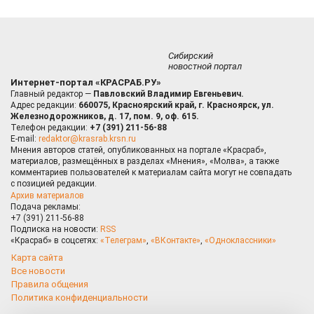
Сибирский
новостной портал
Интернет-портал «КРАСРАБ.РУ»
Главный редактор —
Павловский Владимир Евгеньевич.
Адрес редакции:
660075, Красноярский край, г. Красноярск, ул.
Железнодорожников, д. 17, пом. 9, оф. 615.
Телефон редакции:
+7 (391) 211-56-88
E-mail:
redaktor@krasrab.krsn.ru
Мнения авторов статей, опубликованных на портале «Красраб»,
материалов, размещённых в разделах «Мнения», «Молва», а также
комментариев пользователей к материалам сайта могут не совпадать
с позицией редакции.
Архив материалов
Подача рекламы:
+7 (391) 211-56-88
Подписка на новости:
RSS
«Красраб» в соцсетях:
«Телеграм»
,
«ВКонтакте»
,
«Одноклассники»
Карта сайта
Все новости
Правила общения
Политика конфиденциальности