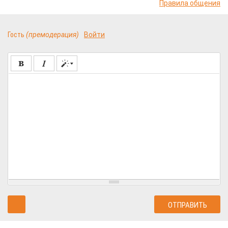
Правила общения
Гость
(премодерация)
Войти