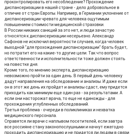
проконтролировать его несоблюдение? Прохождение
диспансеризации в нашей стране - дело добровольное в
отличие от стран Европы. Например, в Германии уклонение от
диспансеризации чревато для человека ощутимым
повышением стоимости медицинской страховки.
В России никаких санкций за это нет, и люди зачастую
относятся к диспансеризации несерьезно. Александр
Сафонов не исключил вероятности случаев, когда человек
выходной "для прохождения диспансеризации" брать будет,
но потратит его на какие-то другие цели. Так что вопрос
ответственности и исполнительности тоже должен стоять
на повестке дня.
Кроме того, по мнению эксперта, диспансеризацию
невозможно пройти за один день. В первый день человеку
дадут направления на обследование и анализы. И даже если
он в этот же день их пройдет и анализы сдаст, ему придется
приходить как минимум еще один раз - за результатами. А
если они насторожат врача, то еще не единожды - для
прохождения углубленных обследований.
Третья проблема - очереди в поликлиниках и нехватка
медицинского персонала.
Справятся ли врачи с наплывом посетителей, если завтра
все россияне стану законопослушными и начнут ежегодно
проходить диспансеризацию и не придется ли людям в связи