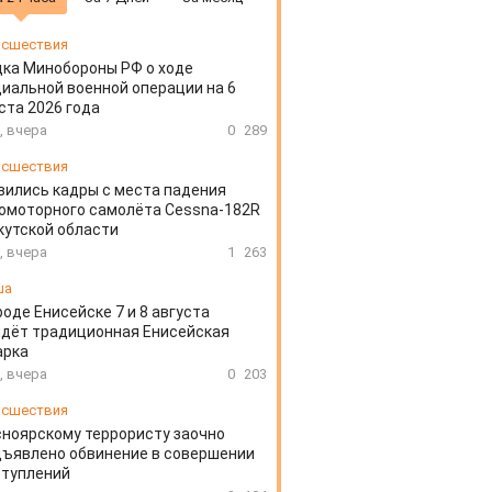
сшествия
ка Минобороны РФ о ходе
иальной военной операции на 6
ста 2026 года
, вчера
0
289
сшествия
вились кадры с места падения
омоторного самолёта Cessna-182R
кутской области
, вчера
1
263
ша
роде Енисейске 7 и 8 августа
дёт традиционная Енисейская
арка
, вчера
0
203
сшествия
ноярскому террористу заочно
ъявлено обвинение в совершении
ступлений