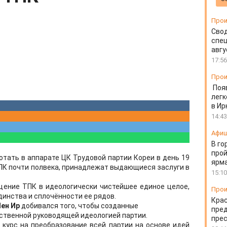
Прои
Свод
спец
авгу
17:56
Прои
Поя
легк
в Ир
14:43
Афи
В го
прой
аботать в аппарате ЦК Трудовой партии Кореи в день 19
ярм
 ТПК почти полвека, принадлежат выдающиеся заслуги в
15:10
щение ТПК в идеологически чистейшее единое целое,
Прои
инства и сплочённости ее рядов.
Крас
ен Ир
добивался того, чтобы созданные
пред
ственной руководящей идеологией партии.
пре
курс на преобразование всей партии на основе идей