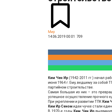
Мир
14.06.2019 00:01
709
Ким Чен Ир
(1942-2011 гг.) начал р
июня 1964 г. Ему, ведшему за собой
партийном строительстве.
Самая большая из них – это превра
успешное осуществление прочного ед
При укреплении и развитии ТПК
Ким Ч
Ким Ир Сеном
идеи чучхе стали един
В 1970-е годы
Ким Чен Ир
выдвинул 