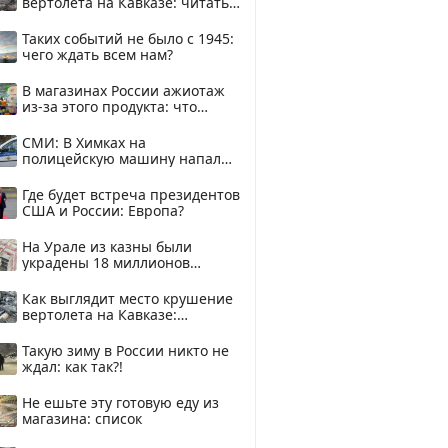
вертолета на Кавказе: читать
здесь
Таких событий не было с 1945:
чего ждать всем нам?
В магазинах России ажиотаж
из-за этого продукта: что
купить?
СМИ: В Химках на
полицейскую машину напали
и подожгли.
Где будет встреча президентов
США и России: Европа?
На Урале из казны были
украдены 18 миллионов
рублей
Как выглядит место крушение
вертолета на Кавказе:
смотреть
Такую зиму в России никто не
ждал: как так?!
Не ешьте эту готовую еду из
магазина: список