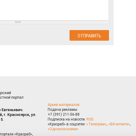
ирский
стной портал
Архив материалов
Подача рекламы:
 Евгеньевич.
+7 (391) 211-56-88
, г. Красноярск, ул.
Подписка на новости:
RSS
15.
«Красраб» в соцсетях:
«Телеграм»
,
«ВКонтакте»
,
«Одноклассники»
портале «Красраб»,