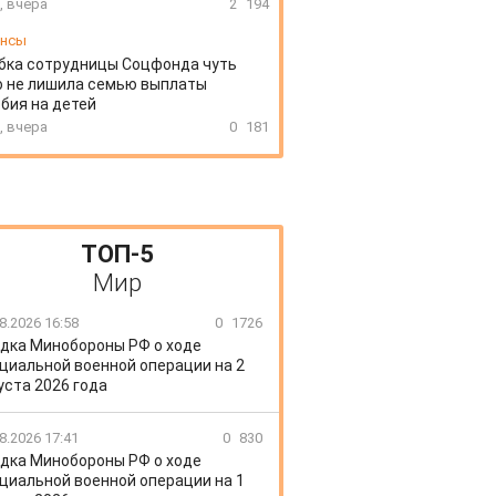
, вчера
2
194
ансы
бка сотрудницы Соцфонда чуть
о не лишила семью выплаты
бия на детей
, вчера
0
181
ТОП-5
Мир
8.2026 16:58
0
1726
дка Минобороны РФ о ходе
циальной военной операции на 2
уста 2026 года
8.2026 17:41
0
830
дка Минобороны РФ о ходе
циальной военной операции на 1