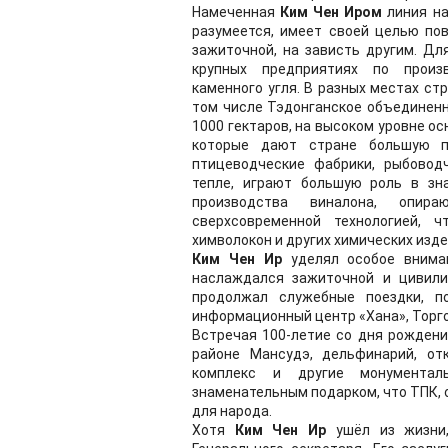
Намеченная
Ким Чен Иром
линия на
разумеется, имеет своей целью по
зажиточной, на зависть другим. Д
крупных предприятиях по произ
каменного угля. В разных местах с
том числе Тэдонганское объединен
1000 гектаров, на высоком уровне 
которые дают стране большую по
птицеводческие фабрики, рыбовод
тепле, играют большую роль в зн
производства виналона, опир
сверхсовременной технологией, 
химволокон и других химических изде
Ким Чен Ир
уделял особое вниман
наслаждался зажиточной и цивили
продолжал служебные поездки, п
информационный центр «Хана», Торго
Встречая 100-летие со дня рожден
районе Мансудэ, дельфинарий, от
комплекс и другие монументал
знаменательным подарком, что ТПК,
для народа.
Хотя
Ким Чен Ир
ушёл из жизни,