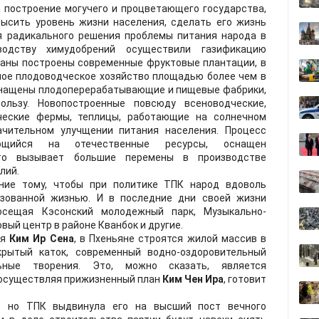
 построение могучего и процветающего государства,
высить уровень жизни населения, сделать его жизнь
ля радикального решения проблемы питания народа в
водству химудобрений осуществили газификацию
траны построены современные фруктовые плантации, в
ное плодоводческое хозяйство площадью более чем в
оснащены плодоперерабатывающие и пищевые фабрики,
льзу. Новопостроенные повсюду всеноводческие,
ческие фермы, теплицы, работающие на солнечном
ачительном улучщении питания населения. Процесс
ающийся на отечественные ресурсы, оснащен
что вызывает большие перемены в производстве
лий.
ие тому, чтобы при политике ТПК народ вдоволь
зованной жизнью. И в последние дни своей жизни
осещая Кэсонский молодежный парк, Музыкально-
вый центр в районе Кванбок и другие.
ия
Ким Ир Сена
, в Пхеньяне строятся жилой массив в
крытый каток, современный водно-оздоровительный
ьные творения. Это, можно сказать, является
 осуществляя прижизненный план
Ким Чен Ира
, готовит
 но ТПК выдвинула его на высший пост вечного