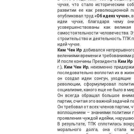
чучхе, что стало историческим со
развитии ее как револющионной па
опубликовал труд
«Об идеях чучхе»
, 
идеи чучхе, благодаря чему он
усовершенствованы как великая
самостоятельности человечества. Э
строительство и деятельность ТПК п
идей чучхе.
Ким Чен Ир
добивался непрерывного
велениями времени и требованиями 
И после кончины Президента
Ким Ир
г.),
Ким Чен Ир
, неизменно придержи
последовательно воплотил их в жизн
он создал идеи сонгун, уходящие 
революции, сформулировал полити
социализме, какого еще не было в ми
Он всегда обращал большое внима
партии, считая это важной задачей п
Он требовал от всех членов партии, 
воплощением – знаниями политики п
проявления чуждой идейки, нарушаю
В результате, ТПК сплотилась вокр
морального долга, она стала м