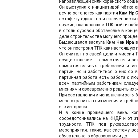
направляющей сили корейского обще
Он выступил с инициативой чётко о
вечно останется как партия
Ким Ир 
эстафету единства и сплочённости 
оружие, позволявшее ТПК выйти побе
в столь суровой обстановке в конц
деле строительства могучего процв
Выдающаяся заслуга
Ким Чен Ира
в
что он построил ТПК как настоящую 
Он считал: по своей цели и миссии
осуществление самостоятельн
самостоятельных требований и ин
партии, но и заботиться о них со 
партийная работа есть работа с лю
всем партийным работникам следуе
мнениям и своевременно решить их 
При составлении и исполнении хотя б
мере отразить в них мнения и требо
его интересы.
И в конце прошедшего века, ког
сосредоточивались на КНДР и от э
трудности, ТПК под руководст
мероприятия, такие, как систему в
обязательного образования и др.