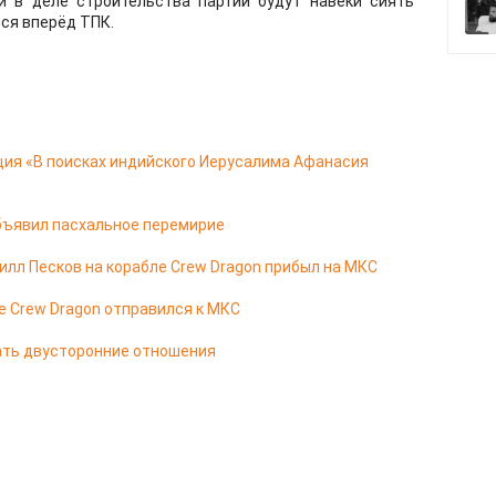
ги в деле строительства партии будут навеки сиять
ся вперёд ТПК.
ия «В поисках индийского Иерусалима Афанасия
бъявил пасхальное перемирие
лл Песков на корабле Crew Dragon прибыл на МКС
е Crew Dragon отправился к МКС
ать двусторонние отношения