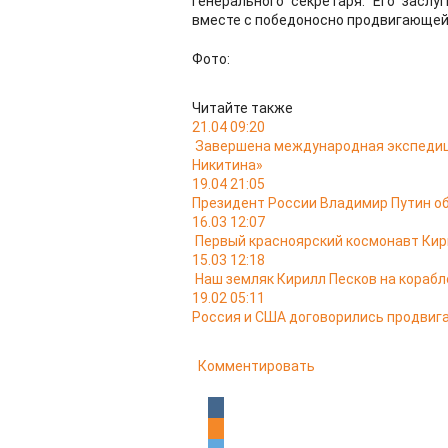
Генерального секретаря. Его заслу
вместе с победоносно продвигающей
Фото:
Читайте также
21.04 09:20
Завершена международная экспедиц
Никитина»
19.04 21:05
Президент России Владимир Путин о
16.03 12:07
Первый красноярский космонавт Кири
15.03 12:18
Наш земляк Кирилл Песков на корабл
19.02 05:11
Россия и США договорились продвиг
Комментировать