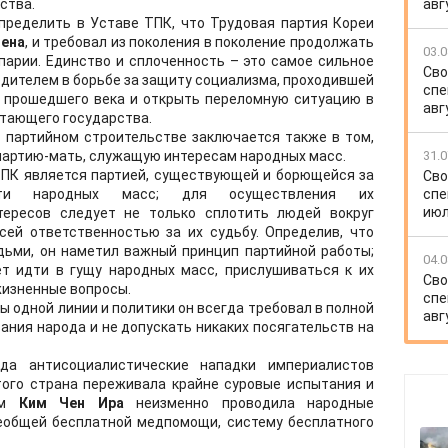
ства.
авг
пределить в Уставе ТПК, что Трудовая партия Кореи
Сена
, и требовал из поколения в поколение продолжать
03.0
парии. Единство и сплоченность – это самое сильное
Сво
дителем в борьбе за защиту социализма, проходившей
спе
е прошедшего века и открыть переломную ситуацию в
авг
етающего государства.
 партийном строительстве заключается также в том,
партию-мать, служащую интересам народных масс.
31.0
 ТПК является партией, существующей и борющейся за
Сво
ости народных масс; для осуществления их
спе
июл
тересов следует не только сплотить людей вокруг
всей ответственностью за их судьбу. Определив, что
дьми, он наметил важный принцип партийной работы;
04.0
т идти в гущу народных масс, прислушиваться к их
Сво
жизненные вопросы.
спе
ы одной линии и политики он всегда требовал в полной
авг
вания народа и не допускать никаких посягательств на
да антисоциалистические нападки империалистов
того страна переживала крайне суровые испытания и
вом
Ким Чен Ира
неизменно проводила народные
сеобщей бесплатной медпомощи, систему бесплатного