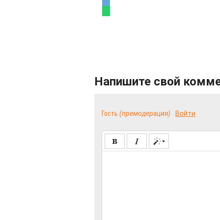
Напишите свой комм
Гость
(премодерация)
Войти