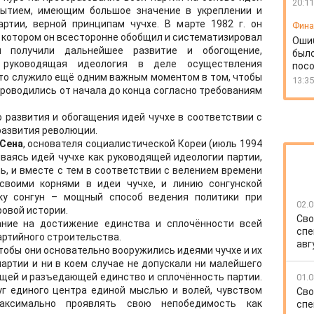
20:11
бытием, имеющим большое значение в укреплении и
ртии, верной принципам чучхе. В марте 1982 г. он
Фин
в котором он всесторонне обобщил и систематизировал
Оши
и получили дальнейшее развитие и обогощение,
был
 руководящая идеология в деле осуществления
посо
то служило ещё одним важным моментом в том, чтобы
13:35
роводились от начала до конца согласно требованиям
 развития и обогащения идей чучхе в соответствии с
развития революции.
 Сена
, основателя социалистической Кореи (июль 1994
ваясь идей чучхе как руководящей идеологии партии,
ь, и вместе с тем в соответствии с велением времени
своими корнями в идеи чучхе, и линию сонгунской
ку сонгун – мощный способ ведения политики при
02.0
ровой истории.
Сво
ние на достижение единства и сплочённости всей
спе
артийного строительства.
авг
чтобы они основательно вооружились идеями чучхе и их
артии и ни в коем случае не допускали ни малейшего
щей и разъедающей единство и сплочённость партии.
01.0
уг единого центра единой мыслью и волей, чувством
Сво
аксимально проявлять свою непобедимость как
спе