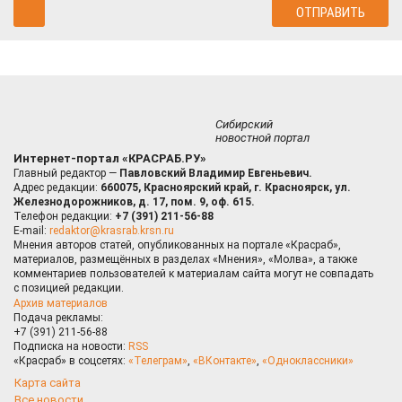
Сибирский
новостной портал
Интернет-портал «КРАСРАБ.РУ»
Главный редактор —
Павловский Владимир Евгеньевич.
Адрес редакции:
660075, Красноярский край, г. Красноярск, ул.
Железнодорожников, д. 17, пом. 9, оф. 615.
Телефон редакции:
+7 (391) 211-56-88
E-mail:
redaktor@krasrab.krsn.ru
Мнения авторов статей, опубликованных на портале «Красраб»,
материалов, размещённых в разделах «Мнения», «Молва», а также
комментариев пользователей к материалам сайта могут не совпадать
с позицией редакции.
Архив материалов
Подача рекламы:
+7 (391) 211-56-88
Подписка на новости:
RSS
«Красраб» в соцсетях:
«Телеграм»
,
«ВКонтакте»
,
«Одноклассники»
Карта сайта
Все новости