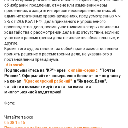
об избрании, продлении, отмене или изменении меры
пресечения; о защите интересов несовершеннолетних; об
административных правонарушениях, предусмотренных ч.ч.
3-5 ст.29.6 КоАП РФ; дела приказного и упрощенного
производства, дела, всеми участниками которых заявлены
ходатайства о рассмотрении дела в их отсутствии, если их
участие в рассмотрении дела не является обязательным, и
другие.
Кроме того суд оставляет за собой право самостоятельно
принять решение о рассмотрении дела, не указанного в
постановлении президиума.
#krasrab
Подписывайтесь на "КР" через
онлайн-сервис
"Почты
России". Оформляйте - совершенно бесплатно - подписку
на канал
"Красноярский рабочий"
в "Яндекс.Дзен",
читайте и комментируйте статьи вместе с
многотысячной аудиторией!
Фото:
Читайте также
05.08 15:15