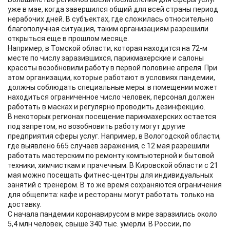
уже в мае, когда завершился общий для всей страны период
нерабочих дней. В субъектах, где сложилась относительно
благополучная ситуация, таким организациям разрешили
открыться еще в прошлом месяце.
Например, в Томской области, которая находится на 72-м
месте по числу заразившихся, парикмахерские и салоны
красоты возобновили работу в первой половине апреля. При
этом организации, которые работают в условиях пандемии,
должны соблюдать специальные меры: в помещении может
находиться ограниченное число человек, персонал должен
работать в масках и регулярно проводить дезинфекцию.
В некоторых регионах посещение парикмахерских остается
под запретом, но возобновить работу могут другие
предприятия сферы услуг. Например, в Вологодской области,
где выявлено 665 случаев заражения, с 12 мая разрешили
работать мастерским по ремонту компьютерной и бытовой
техники, химчисткам и прачечным. В Кировской области с 21
мая можно посещать фитнес-центры для индивидуальных
занятий с тренером. В то же время сохраняются ограничения
для общепита: кафе и рестораны могут работать только на
доставку.
С начала пандемии коронавирусом в мире заразились около
5,4 млн человек, свыше 340 тыс. умерли. В России, по