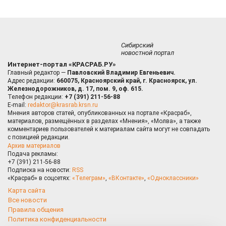
Сибирский
новостной портал
Интернет-портал «КРАСРАБ.РУ»
Главный редактор —
Павловский Владимир Евгеньевич.
Адрес редакции:
660075, Красноярский край, г. Красноярск, ул.
Железнодорожников, д. 17, пом. 9, оф. 615.
Телефон редакции:
+7 (391) 211-56-88
E-mail:
redaktor@krasrab.krsn.ru
Мнения авторов статей, опубликованных на портале «Красраб»,
материалов, размещённых в разделах «Мнения», «Молва», а также
комментариев пользователей к материалам сайта могут не совпадать
с позицией редакции.
Архив материалов
Подача рекламы:
+7 (391) 211-56-88
Подписка на новости:
RSS
«Красраб» в соцсетях:
«Телеграм»
,
«ВКонтакте»
,
«Одноклассники»
Карта сайта
Все новости
Правила общения
Политика конфиденциальности