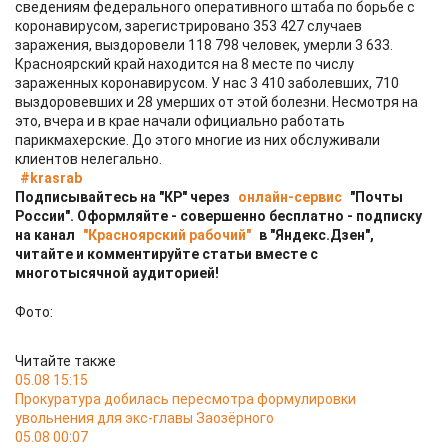
сведениям федерального оперативного штаба по борьбе с
коронавирусом, зарегистрировано 353 427 случаев
заражения, выздоровели 118 798 человек, умерли 3 633.
Красноярский край находится на 8 месте по числу
зараженных коронавирусом. У нас 3 410 заболевших, 710
выздоровевших и 28 умерших от этой болезни. Несмотря на
это, вчера и в крае начали официально работать
парикмахерские. До этого многие из них обслуживали
клиентов нелегально.
#krasrab
Подписывайтесь на "КР" через
онлайн-сервис
"Почты
России". Оформляйте - совершенно бесплатно - подписку
на канал
"Красноярский рабочий"
в "Яндекс.Дзен",
читайте и комментируйте статьи вместе с
многотысячной аудиторией!
Фото:
Читайте также
05.08 15:15
Прокуратура добилась пересмотра формулировки
увольнения для экс-главы Заозёрного
05.08 00:07