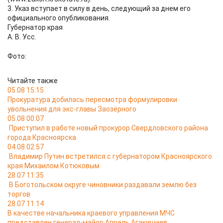
3. Указ вступает в силу в день, следующий за днем его
официального опубликования.
Губернатор края
А. В. Усс.
Фото:
Читайте также
05.08 15:15
Прокуратура добилась пересмотра формулировки
увольнения для экс-главы Заозёрного
05.08 00:07
Приступил в работе новый прокурор Свердловского района
города Красноярска
04.08 02:57
Владимир Путин встретился с губернатором Красноярского
края Михаилом Котюковым
28.07 11:35
В Боготольском округе чиновники раздавали землю без
торгов
28.07 11:14
В качестве начальника краевого управления МЧС
представлен генерал-майор Апрель Агакишиев