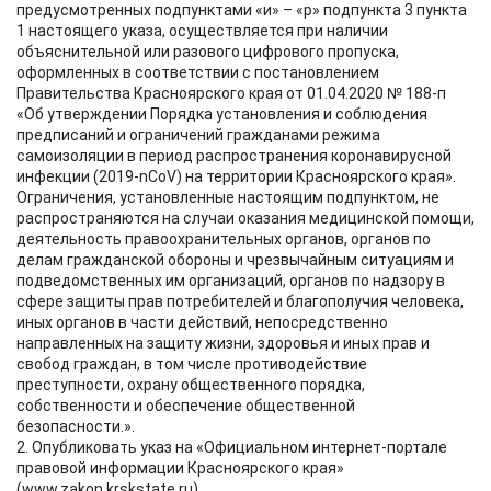
предусмотренных подпунктами «и» – «р» подпункта 3 пункта
1 настоящего указа, осуществляется при наличии
объяснительной или разового цифрового пропуска,
оформленных в соответствии с постановлением
Правительства Красноярского края от 01.04.2020 № 188-п
«Об утверждении Порядка установления и соблюдения
предписаний и ограничений гражданами режима
самоизоляции в период распространения коронавирусной
инфекции (2019-nCoV) на территории Красноярского края».
Ограничения, установленные настоящим подпунктом, не
распространяются на случаи оказания медицинской помощи,
деятельность правоохранительных органов, органов по
делам гражданской обороны и чрезвычайным ситуациям и
подведомственных им организаций, органов по надзору в
сфере защиты прав потребителей и благополучия человека,
иных органов в части действий, непосредственно
направленных на защиту жизни, здоровья и иных прав и
свобод граждан, в том числе противодействие
преступности, охрану общественного порядка,
собственности и обеспечение общественной
безопасности.».
2. Опубликовать указ на «Официальном интернет-портале
правовой информации Красноярского края»
(www.zakon.krskstate.ru).