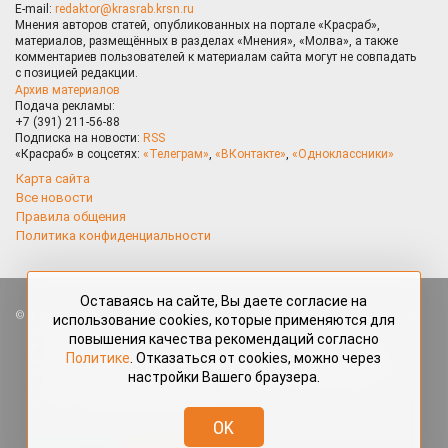
E-mail:
redaktor@krasrab.krsn.ru
Мнения авторов статей, опубликованных на портале «Красраб»,
материалов, размещённых в разделах «Мнения», «Молва», а также
комментариев пользователей к материалам сайта могут не совпадать
с позицией редакции.
Архив материалов
Подача рекламы:
+7 (391) 211-56-88
Подписка на новости:
RSS
«Красраб» в соцсетях:
«Телеграм»
,
«ВКонтакте»
,
«Одноклассники»
Карта сайта
Все новости
Правила общения
Политика конфиденциальности
Оставаясь на сайте, Вы даете согласие на
Все права защищены. Любые материалы, размещённые на портале
использование cookies, которые применяются для
«Красраб.ру» сотрудниками редакции, нештатными авторами
повышения качества рекомендаций согласно
и читателями, являются объектами авторского права. Полное или
Политике
. Отказаться от cookies, можно через
частичное использование материалов, размещённых на портале
настройки Вашего браузера.
«Красраб.ру», допускается только с письменного согласия редакции
с указанием ссылки на источник. Все вопросы можно задать
по адресу
redaktor@krasrab.krsn.ru
.
OK