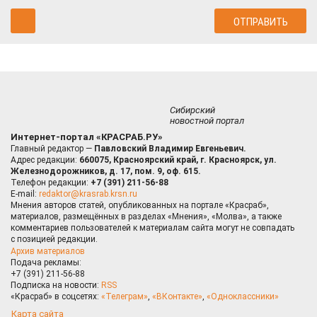
Сибирский
новостной портал
Интернет-портал «КРАСРАБ.РУ»
Главный редактор —
Павловский Владимир Евгеньевич.
Адрес редакции:
660075, Красноярский край, г. Красноярск, ул.
Железнодорожников, д. 17, пом. 9, оф. 615.
Телефон редакции:
+7 (391) 211-56-88
E-mail:
redaktor@krasrab.krsn.ru
Мнения авторов статей, опубликованных на портале «Красраб»,
материалов, размещённых в разделах «Мнения», «Молва», а также
комментариев пользователей к материалам сайта могут не совпадать
с позицией редакции.
Архив материалов
Подача рекламы:
+7 (391) 211-56-88
Подписка на новости:
RSS
«Красраб» в соцсетях:
«Телеграм»
,
«ВКонтакте»
,
«Одноклассники»
Карта сайта