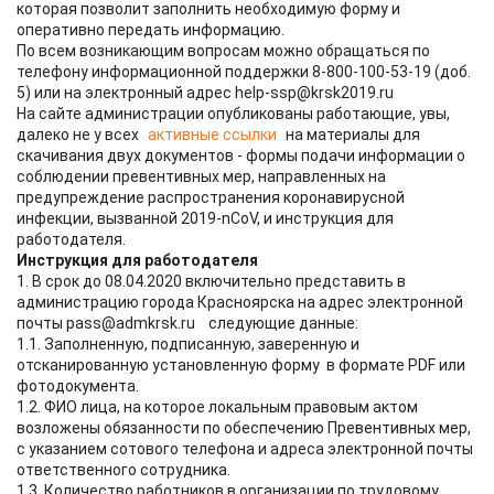
которая позволит заполнить необходимую форму и
оперативно передать информацию.
По всем возникающим вопросам можно обращаться по
телефону информационной поддержки 8-800-100-53-19 (доб.
5) или на электронный адрес help-ssp@krsk2019.ru
На сайте администрации опубликованы работающие, увы,
далеко не у всех
активные ссылки
на материалы для
скачивания двух документов - формы подачи информации о
соблюдении превентивных мер, направленных на
предупреждение распространения коронавирусной
инфекции, вызванной 2019-nCoV, и инструкция для
работодателя.
Инструкция для работодателя
1. В срок до 08.04.2020 включительно представить в
администрацию города Красноярска на адрес электронной
почты pass@admkrsk.ru следующие данные:
1.1. Заполненную, подписанную, заверенную и
отсканированную установленную форму в формате PDF или
фотодокумента.
1.2. ФИО лица, на которое локальным правовым актом
возложены обязанности по обеспечению Превентивных мер,
с указанием сотового телефона и адреса электронной почты
ответственного сотрудника.
1.3. Количество работников в организации по трудовому