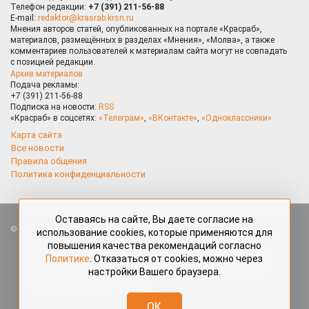
Телефон редакции:
+7 (391) 211-56-88
E-mail:
redaktor@krasrab.krsn.ru
Мнения авторов статей, опубликованных на портале «Красраб»,
материалов, размещённых в разделах «Мнения», «Молва», а также
комментариев пользователей к материалам сайта могут не совпадать
с позицией редакции.
Архив материалов
Подача рекламы:
+7 (391) 211-56-88
Подписка на новости:
RSS
«Красраб» в соцсетях:
«Телеграм»
,
«ВКонтакте»
,
«Одноклассники»
Карта сайта
Все новости
Правила общения
Политика конфиденциальности
Оставаясь на сайте, Вы даете согласие на
Все права защищены. Любые материалы, размещённые на портале
использование cookies, которые применяются для
«Красраб.ру» сотрудниками редакции, нештатными авторами
повышения качества рекомендаций согласно
и читателями, являются объектами авторского права. Полное или
Политике
. Отказаться от cookies, можно через
частичное использование материалов, размещённых на портале
настройки Вашего браузера.
«Красраб.ру», допускается только с письменного согласия редакции
с указанием ссылки на источник. Все вопросы можно задать
по адресу
redaktor@krasrab.krsn.ru
.
OK