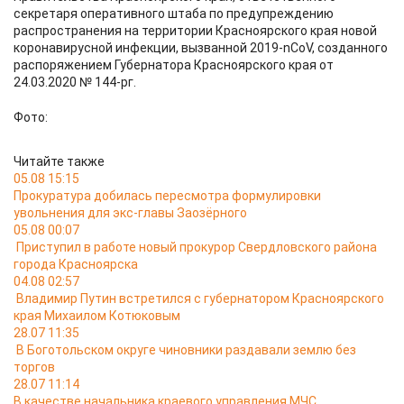
секретаря оперативного штаба по предупреждению
распространения на территории Красноярского края новой
коронавирусной инфекции, вызванной 2019-nCoV, созданного
распоряжением Губернатора Красноярского края от
24.03.2020 № 144-рг.
Фото:
Читайте также
05.08 15:15
Прокуратура добилась пересмотра формулировки
увольнения для экс-главы Заозёрного
05.08 00:07
Приступил в работе новый прокурор Свердловского района
города Красноярска
04.08 02:57
Владимир Путин встретился с губернатором Красноярского
края Михаилом Котюковым
28.07 11:35
В Боготольском округе чиновники раздавали землю без
торгов
28.07 11:14
В качестве начальника краевого управления МЧС