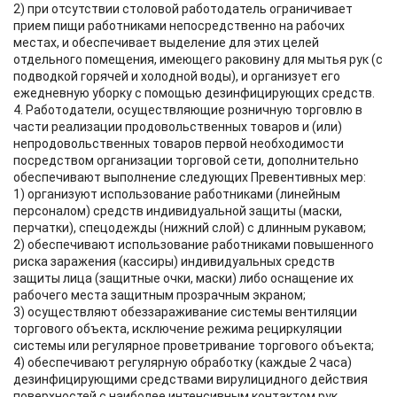
2) при отсутствии столовой работодатель ограничивает
прием пищи работниками непосредственно на рабочих
местах, и обеспечивает выделение для этих целей
отдельного помещения, имеющего раковину для мытья рук (с
подводкой горячей и холодной воды), и организует его
ежедневную уборку с помощью дезинфицирующих средств.
4. Работодатели, осуществляющие розничную торговлю в
части реализации продовольственных товаров и (или)
непродовольственных товаров первой необходимости
посредством организации торговой сети, дополнительно
обеспечивают выполнение следующих Превентивных мер:
1) организуют использование работниками (линейным
персоналом) средств индивидуальной защиты (маски,
перчатки), спецодежды (нижний слой) с длинным рукавом;
2) обеспечивают использование работниками повышенного
риска заражения (кассиры) индивидуальных средств
защиты лица (защитные очки, маски) либо оснащение их
рабочего места защитным прозрачным экраном;
3) осуществляют обеззараживание системы вентиляции
торгового объекта, исключение режима рециркуляции
системы или регулярное проветривание торгового объекта;
4) обеспечивают регулярную обработку (каждые 2 часа)
дезинфицирующими средствами вирулицидного действия
поверхностей с наиболее интенсивным контактом рук