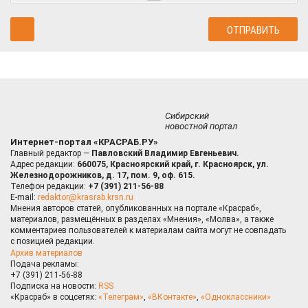
Сибирский
новостной портал
Интернет-портал «КРАСРАБ.РУ»
Главный редактор —
Павловский Владимир Евгеньевич.
Адрес редакции:
660075, Красноярский край, г. Красноярск, ул.
Железнодорожников, д. 17, пом. 9, оф. 615.
Телефон редакции:
+7 (391) 211-56-88
E-mail:
redaktor@krasrab.krsn.ru
Мнения авторов статей, опубликованных на портале «Красраб»,
материалов, размещённых в разделах «Мнения», «Молва», а также
комментариев пользователей к материалам сайта могут не совпадать
с позицией редакции.
Архив материалов
Подача рекламы:
+7 (391) 211-56-88
Подписка на новости:
RSS
«Красраб» в соцсетях:
«Телеграм»
,
«ВКонтакте»
,
«Одноклассники»