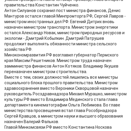
правительства Константин Чуйченко.
Антон Силуанов сохранил пост министра финансов, Денис
Мантуров остался главой Минпромторга РФ, Сергей Лавров -
министром иностранных дел РФ. Евгений Дитрих вновь
назначен министром транспорта. Министром энергетики
остался Александр Новак, министром природных ресурсов и
экологии - Дмитрий Кобылкин. Дмитрий Патрушев
продолжит выполнять обязанности министра сельского
хозяйства РФ.
Минэкономразвития РФ возглавил губернатор Пермского
края Максим Решетников. Министром труда назначен
замминистра финансов Антон Котяков. Владимир Якушев
переназначен министром строительства.
Вместе с тем, своих должностей лишились все министры
социального блока прошлого правительства. Министром
здравоохранения вместо Вероники Скворцовой назначен
руководитель Росздравнадзора Михаил Мурашко, министром
культуры РФ вместо Владимира Мединского стала глава
департамента кинематографии Ольга Любимова. Во главе
министерства просвещения встал глава Рособрнадзора
Сергей Кравцов, а министром науки и высшего образования
назначен Валерий Фальков.
Главой Минкомсвязи РФ вместо Константина Носкова