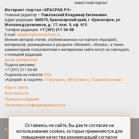
новостной портал
Интернет-портал «КРАСРАБ.РУ»
Главный редактор —
Павловский Владимир Евгеньевич.
Адрес редакции:
660075, Красноярский край, г. Красноярск, ул.
Железнодорожников, д. 17, пом. 9, оф. 615.
Телефон редакции:
+7 (391) 211-56-88
E-mail:
redaktor@krasrab.krsn.ru
Мнения авторов статей, опубликованных на портале «Красраб»,
материалов, размещённых в разделах «Мнения», «Молва», а также
комментариев пользователей к материалам сайта могут не совпадать
с позицией редакции.
Архив материалов
Подача рекламы:
+7 (391) 211-56-88
Подписка на новости:
RSS
«Красраб» в соцсетях:
«Телеграм»
,
«ВКонтакте»
,
«Одноклассники»
Карта сайта
Все новости
Правила общения
Политика конфиденциальности
Оставаясь на сайте, Вы даете согласие на
Все права защищены. Любые материалы, размещённые на портале
использование cookies, которые применяются для
«Красраб.ру» сотрудниками редакции, нештатными авторами
повышения качества рекомендаций согласно