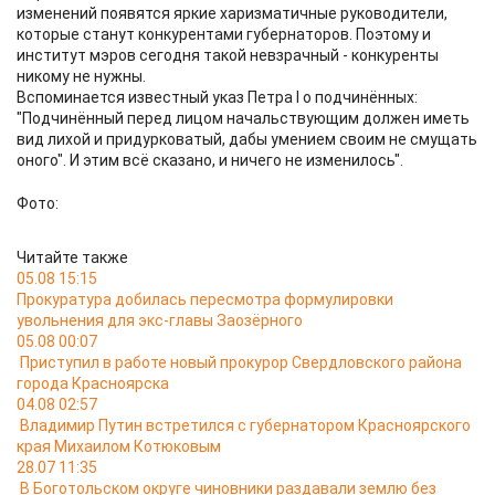
изменений появятся яркие харизматичные руководители,
которые станут конкурентами губернаторов. Поэтому и
институт мэров сегодня такой невзрачный - конкуренты
никому не нужны.
Вспоминается известный указ Петра I о подчинённых:
"Подчинённый перед лицом начальствующим должен иметь
вид лихой и придурковатый, дабы умением своим не смущать
оного". И этим всё сказано, и ничего не изменилось".
Фото:
Читайте также
05.08 15:15
Прокуратура добилась пересмотра формулировки
увольнения для экс-главы Заозёрного
05.08 00:07
Приступил в работе новый прокурор Свердловского района
города Красноярска
04.08 02:57
Владимир Путин встретился с губернатором Красноярского
края Михаилом Котюковым
28.07 11:35
В Боготольском округе чиновники раздавали землю без