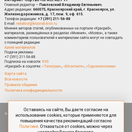
Главный редактор —
Павловский Владимир Евгеньевич.
Адрес редакции:
660075, Красноярский край, г. Красноярск, ул.
Железнодорожников, д. 17, пом. 9, оф. 615.
Телефон редакции:
+7 (391) 211-56-88
E-mail:
redaktor@krasrab.krsn.ru
Мнения авторов статей, опубликованных на портале «Красраб»,
материалов, размещённых в разделах «Мнения», «Молва», а также
комментариев пользователей к материалам сайта могут не совпадать
с позицией редакции.
Архив материалов
Подача рекламы:
+7 (391) 211-56-88
Подписка на новости:
RSS
«Красраб» в соцсетях:
«Телеграм»
,
«ВКонтакте»
,
«Одноклассники»
Карта сайта
Все новости
Правила общения
Политика конфиденциальности
Оставаясь на сайте, Вы даете согласие на
Все права защищены. Любые материалы, размещённые на портале
использование cookies, которые применяются для
«Красраб.ру» сотрудниками редакции, нештатными авторами
повышения качества рекомендаций согласно
и читателями, являются объектами авторского права. Полное или
Политике
. Отказаться от cookies, можно через
частичное использование материалов, размещённых на портале
«Красраб.ру», допускается только с письменного согласия редакции