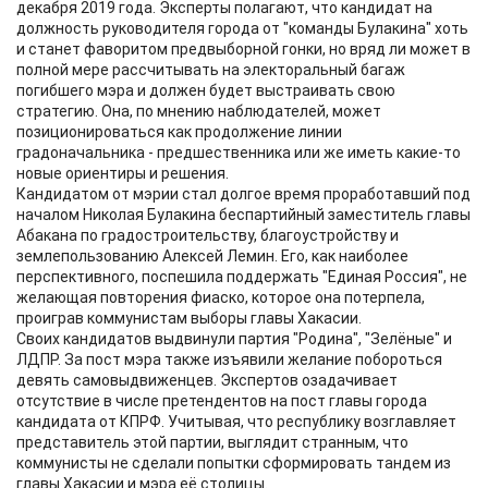
декабря 2019 года. Эксперты полагают, что кандидат на
должность руководителя города от "команды Булакина" хоть
и станет фаворитом предвыборной гонки, но вряд ли может в
полной мере рассчитывать на электоральный багаж
погибшего мэра и должен будет выстраивать свою
стратегию. Она, по мнению наблюдателей, может
позиционироваться как продолжение линии
градоначальника - предшественника или же иметь какие-то
новые ориентиры и решения.
Кандидатом от мэрии стал долгое время проработавший под
началом Николая Булакина беспартийный заместитель главы
Абакана по градостроительству, благоустройству и
землепользованию Алексей Лемин. Его, как наиболее
перспективного, поспешила поддержать "Единая Россия", не
желающая повторения фиаско, которое она потерпела,
проиграв коммунистам выборы главы Хакасии.
Своих кандидатов выдвинули партия "Родина", "Зелёные" и
ЛДПР. За пост мэра также изъявили желание побороться
девять самовыдвиженцев. Экспертов озадачивает
отсутствие в числе претендентов на пост главы города
кандидата от КПРФ. Учитывая, что республику возглавляет
представитель этой партии, выглядит странным, что
коммунисты не сделали попытки сформировать тандем из
главы Хакасии и мэра её столицы.