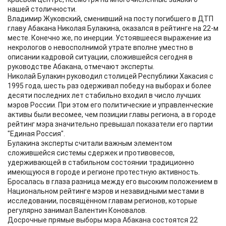
нашей столичности.
Владимир Жуковский, сменивший на посту погибшего в ДТП
главу Абакана Николая Булакина, оказался в рейтинге на 22-м
месте. Конечно же, по инерции. Устоявшееся выражение из
некрологов о невосполнимой утрате вполне уместно в
описании кадровой ситуации, сложившейся сегодня в
руководстве Абакана, отмечают эксперты.
Николай Булакин руководил столицей Республики Хакасия с
1995 года, шесть раз одерживал победу на выборах и более
десяти последних лет стабильно входил в число лучших
мэров России. При этом его политические и управленческие
активы были весомее, чем позиции главы региона, а в городе
рейтинг мэра значительно превышал показатели его партии
"Единая Россия".
Булакина эксперты считали важным элементом
сложившейся системы сдержек и противовесов,
удерживающей в стабильном состоянии традиционно
имеющуюся в городе и регионе протестную активность.
Бросалась в глаза разница между его высоким положением в
Национальном рейтинге мэров и незавидными местами в
исследовании, посвящённом главам регионов, которые
регулярно занимал Валентин Коновалов.
Досрочные прямые выборы мэра Абакана состоятся 22