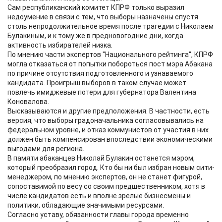
Сам республиканский комитет КПРФ только выразил
недоумение в связи с тем, что выборы назначены спустя
столь непродолжительное время после трагедии с Николаем
Булакиным, и к тому же в предновогодние дни, когда
активность избирателей низка.
По мнению части экспертов "Национального рейтинга", КПРФ
могла отказаться от попытки побороться пост мэра Абакана
по причине отсутствия подготовленного и узнаваемого
кандидата. Проигрыш выборов в таком случае может
повлечь имиджевые потери для губернатора Валентина
Коновалова.
Высказываются и другие предположения. В частности, есть
версия, что выборы градоначальника согласовывались на
федеральном уровне, и отказ коммунистов от участия в них
должен быть компенсирован впоследствии экономическими
выгодами для региона.
В памяти абаканцев Николай Булакин останется мэром,
который преобразил город. Кто бы ни был избран новым сити-
менеджером, по мнению экспертов, он не станет фигурой,
сопоставимой по весу со своим предшественником, хотя в
числе кандидатов есть и вполне зрелые бизнесмены и
политики, обладающие значимыми ресурсами.
Согласно уставу, обязанности главы города временно