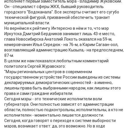
исполняет первый заместитель мэра - Владимир Жуковский.
Он - специалист сферы ЖКХ, бывший руководитель
городского "Водоканала". Все эксперты считают его сугубо
технической фигурой, призванной обеспечить транзит
муниципальной власти.
Но вернёмся к рейтингу. Интересно в нём и то, что мэр
Иркутска Дмитрий Бердников занимает лишь 43-е место,
глава Новосибирска Анатолий Локоть оказался на 59-м,
кемеровчанин Илья Середюк - на 76-м, а Карим Сагаан-оол,
возглавляющий администрацию Кызыла,- на предпоследнем,
87-м.
В целом же нам показался любопытным комментарий
политолога Сергей Журавского:
"Мэры региональных центров в современном
государственном устройстве России выведены из системы
декларируемых демократических ценностей - а именно,
лишены права быть выбранными народом, как лишены этого
права и сами граждане избиратели.
Сегодня мэры - это технические исполнители воли
губернатора. Они полностью зависят от администрации
области, полностью подконтрольны, исполнительны, а кто не
исполнителен - моментально лишается должности.
Сегодня, когда говорят о переходе к системе выборности
мэров, возникает ответ: да, это возможно. Но в ходе