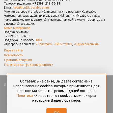
Телефон редакции:
+7 (391) 211-56-88
E-mail:
redaktor@krasrab.krsn.ru
Мнения авторов статей, опубликованных на портале «Красраб»,
материалов, размещённых в разделах «Мнения», «Молва», а также
комментариев пользователей к материалам сайта могут не совпадать
с позицией редакции.
Архив материалов
Подача рекламы:
+7 (391) 211-56-88
Подписка на новости:
RSS
«Красраб» в соцсетях:
«Телеграм»
,
«ВКонтакте»
,
«Одноклассники»
Карта сайта
Все новости
Правила общения
Политика конфиденциальности
Оставаясь на сайте, Вы даете согласие на
Все права защищены. Любые материалы, размещённые на портале
использование cookies, которые применяются для
«Красраб.ру» сотрудниками редакции, нештатными авторами
повышения качества рекомендаций согласно
и читателями, являются объектами авторского права. Полное или
Политике
. Отказаться от cookies, можно через
частичное использование материалов, размещённых на портале
настройки Вашего браузера.
«Красраб.ру», допускается только с письменного согласия редакции
с указанием ссылки на источник. Все вопросы можно задать
по адресу
redaktor@krasrab.krsn.ru
.