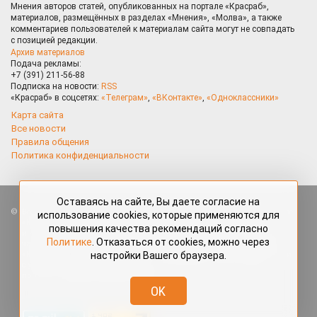
Мнения авторов статей, опубликованных на портале «Красраб»,
материалов, размещённых в разделах «Мнения», «Молва», а также
комментариев пользователей к материалам сайта могут не совпадать
с позицией редакции.
Архив материалов
Подача рекламы:
+7 (391) 211-56-88
Подписка на новости:
RSS
«Красраб» в соцсетях:
«Телеграм»
,
«ВКонтакте»
,
«Одноклассники»
Карта сайта
Все новости
Правила общения
Политика конфиденциальности
Оставаясь на сайте, Вы даете согласие на
Все права защищены. Любые материалы, размещённые на портале
использование cookies, которые применяются для
«Красраб.ру» сотрудниками редакции, нештатными авторами
повышения качества рекомендаций согласно
и читателями, являются объектами авторского права. Полное или
Политике
. Отказаться от cookies, можно через
частичное использование материалов, размещённых на портале
настройки Вашего браузера.
«Красраб.ру», допускается только с письменного согласия редакции
с указанием ссылки на источник. Все вопросы можно задать
по адресу
redaktor@krasrab.krsn.ru
.
OK