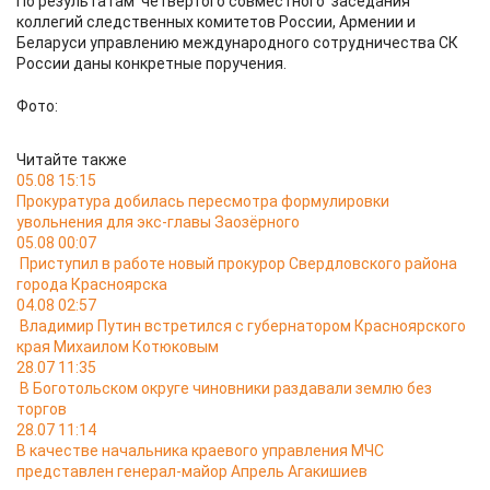
По результатам четвертого совместного заседания
коллегий следственных комитетов России, Армении и
Беларуси управлению международного сотрудничества СК
России даны конкретные поручения.
Фото:
Читайте также
05.08 15:15
Прокуратура добилась пересмотра формулировки
увольнения для экс-главы Заозёрного
05.08 00:07
Приступил в работе новый прокурор Свердловского района
города Красноярска
04.08 02:57
Владимир Путин встретился с губернатором Красноярского
края Михаилом Котюковым
28.07 11:35
В Боготольском округе чиновники раздавали землю без
торгов
28.07 11:14
В качестве начальника краевого управления МЧС
представлен генерал-майор Апрель Агакишиев