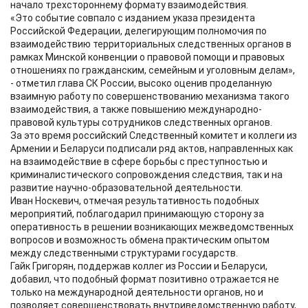
начало трехстороннему формату взаимодействия.
«Это событие совпало с изданием указа президента
Российской Федерации, делегирующим полномочия по
взаимодействию территориальных следственных органов в
рамках Минской конвенции о правовой помощи и правовых
отношениях по гражданским, семейным и уголовным делам»,
- отметил глава СК России, высоко оценив проделанную
взаимную работу по совершенствованию механизма такого
взаимодействия, а также повышению международно-
правовой культуры сотрудников следственных органов.
За это время российский Следственный комитет и коллеги из
Армении и Беларуси подписали ряд актов, направленных как
на взаимодействие в сфере борьбы с преступностью и
криминалистического сопровождения следствия, так и на
развитие научно-образовательной деятельности.
Иван Носкевич, отмечая результативность подобных
мероприятий, поблагодарил принимающую сторону за
оперативность в решении возникающих межведомственных
вопросов и возможность обмена практическим опытом
между следственными структурами государств.
Гайк Григорян, поддержав коллег из России и Беларуси,
добавил, что подобный формат позитивно отражается не
только на международной деятельности органов, но и
позволяет совершенствовать внутриведомственную работу,