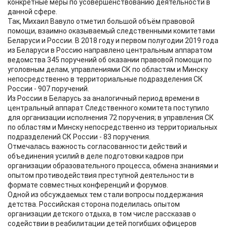
конкретные меры по усовершенствованию деятельности в
данной сфере.
Так, Михаил Вавуло отметил большой объём правовой
помощи, взаимно оказываемый следственными комитетами
Беларуси и России. В 2018 году и первом полугодии 2019 года
из Беларуси в Россию направлено центральным аппаратом
ведомства 345 поручений об оказании правовой помощи по
уголовным делам, управлениями СК по областям и Минску
непосредственно в территориальные подразделения СК
России - 907 поручений.
Из России в Беларусь за аналогичный период времени в
центральный аппарат Следственного комитета поступило
для организации исполнения 72 поручения; в управления СК
по областям и Минску непосредственно из территориальных
подразделений СК России - 83 поручения.
Отмечалась важность согласованности действий и
объединения усилий в деле подготовки кадров при
организации образовательного процесса, обмена знаниями и
опытом противодействия преступной деятельности в
формате совместных конференций и форумов.
Одной из обсуждаемых тем стали вопросы поддержания
детства. Российская сторона поделилась опытом
организации детского отдыха, в том числе рассказав о
содействии в реабилитации детей погибших офицеров