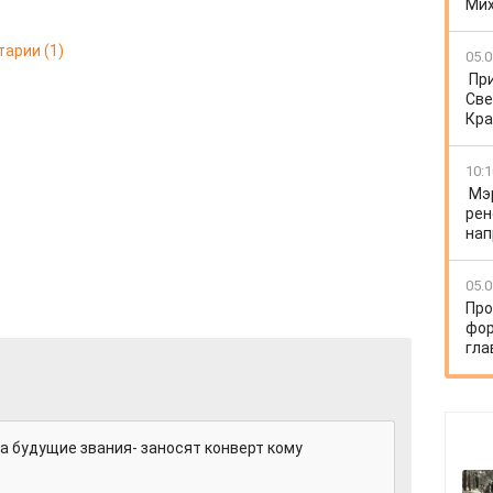
Ми
тарии
(1)
05.0
Пр
Све
Кра
10:1
Мэ
рен
нап
05.0
Про
фор
гла
 за будущие звания- заносят конверт кому