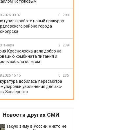
хаилом Котюковым
8.2026 00:07
0
289
иступил в работе новый прокурор
рдловского района города
сноярска
0, вчера
2
239
рия Красноярска дала добро на
овацию комбината питания и
рочь забыла об этом
8.2026 15:15
0
236
куратура добилась пересмотра
мулировки увольнения для экс-
вы Заозёрного
Новости других СМИ
Такую зиму в России никто не