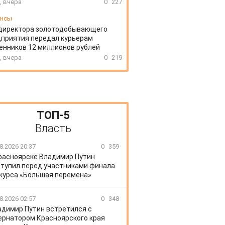
, вчера
0
227
ансы
директора золотодобывающего
приятия передал курьерам
нников 12 миллионов рублей
, вчера
0
219
ТОП-5
Власть
8.2026 20:37
0
359
расноярске Владимир Путин
тупил перед участниками финала
курса «Большая перемена»
8.2026 02:57
0
348
адимир Путин встретился с
ернатором Красноярского края