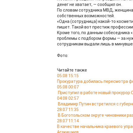
денег не хватает, — сообщил он.
По словам сотрудника МВД, женщинам
собственных возможностей.
«Одна (сотрудница) какой-то космети
пишет. Такой вот престиж профессии
Кроме того, по данным собеседника «
проблемы с подбором формы — за нуж
сотрудникам выдали лишь в минувшем
Фото:
Читайте также
05.08 15:15
Прокуратура добилась пересмотра ф
05.08 00:07
Приступил в работе новый прокурор 
04.08 02:57
Владимир Путин встретился с губер
28.07 11:35
В Боготольском округе чиновники ра
28.07 11:14
В качестве начальника краевого упр
Агакишиев