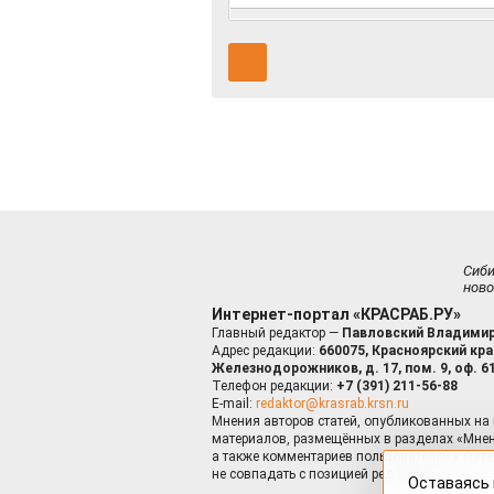
Сиб
ново
Интернет-портал «КРАСРАБ.РУ»
Главный редактор —
Павловский Владимир
Адрес редакции:
660075, Красноярский край
Железнодорожников, д. 17, пом. 9, оф. 6
Телефон редакции:
+7 (391) 211-56-88
E-mail:
redaktor@krasrab.krsn.ru
Мнения авторов статей, опубликованных на 
материалов, размещённых в разделах «Мнен
а также комментариев пользователей к мате
не совпадать с позицией редакции.
Оставаясь 