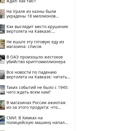
ждал: как так?!
На Урале из казны были
украдены 18 миллионов
рублей
Как выглядит место крушение
вертолета на Кавказе:
смотреть
Не ешьте эту готовую еду из
магазина: список
В ОАЭ произошло жестокое
убийство криптомиллионера
Все новости по падению
вертолета на Кавказе: читать
здесь
Таких событий не было с 1945:
чего ждать всем нам?
В магазинах России ажиотаж
из-за этого продукта: что
купить?
СМИ: В Химках на
полицейскую машину напали
и подожгли.