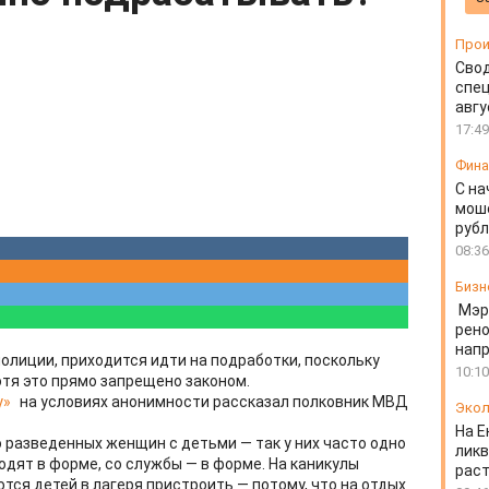
Прои
Свод
спец
авгу
17:49
Фин
С на
моше
руб
08:36
Бизн
Мэр
рено
напр
лиции, приходится идти на подработки, поскольку
10:10
отя это прямо запрещено законом.
у»
на условиях анонимности рассказал полковник МВД
Экол
На Е
 разведенных женщин с детьми — так у них часто одно
ликв
ходят в форме, со службы — в форме. На каникулы
раст
я детей в лагеря пристроить — потому, что на отдых