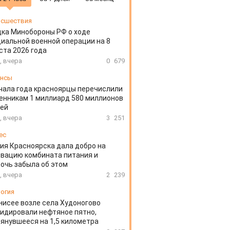
сшествия
ка Минобороны РФ о ходе
иальной военной операции на 8
ста 2026 года
, вчера
0
679
ансы
чала года красноярцы перечислили
нникам 1 миллиард 580 миллионов
лей
, вчера
3
251
ес
ия Красноярска дала добро на
вацию комбината питания и
очь забыла об этом
, вчера
2
239
огия
нисее возле села Худоногово
идировали нефтяное пятно,
янувшееся на 1,5 километра