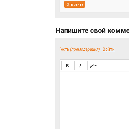
Напишите свой комм
Гость
(премодерация)
Войти