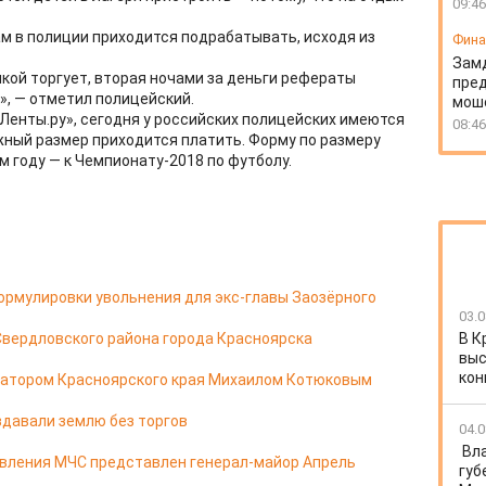
09:46
 в полиции приходится подрабатывать, исходя из
Фин
Зам
кой торгует, вторая ночами за деньги рефераты
пред
», — отметил полицейский.
моше
Ленты.ру», сегодня у российских полицейских имеются
08:46
ный размер приходится платить. Форму по размеру
 году — к Чемпионату-2018 по футболу.
ормулировки увольнения для экс-главы Заозёрного
03.0
Свердловского района города Красноярска
В К
выс
кон
натором Красноярского края Михаилом Котюковым
здавали землю без торгов
04.0
Вл
авления МЧС представлен генерал-майор Апрель
губ