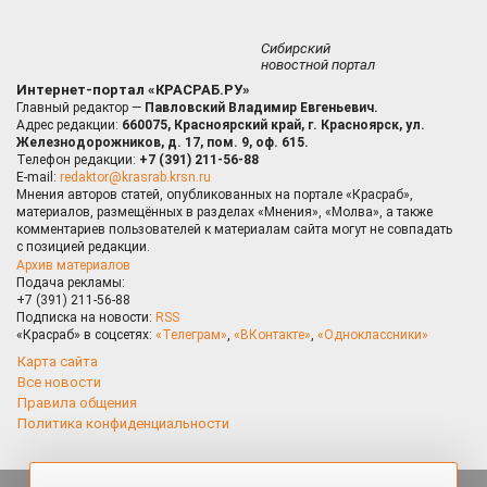
Сибирский
новостной портал
Интернет-портал «КРАСРАБ.РУ»
Главный редактор —
Павловский Владимир Евгеньевич.
Адрес редакции:
660075, Красноярский край, г. Красноярск, ул.
Железнодорожников, д. 17, пом. 9, оф. 615.
Телефон редакции:
+7 (391) 211-56-88
E-mail:
redaktor@krasrab.krsn.ru
Мнения авторов статей, опубликованных на портале «Красраб»,
материалов, размещённых в разделах «Мнения», «Молва», а также
комментариев пользователей к материалам сайта могут не совпадать
с позицией редакции.
Архив материалов
Подача рекламы:
+7 (391) 211-56-88
Подписка на новости:
RSS
«Красраб» в соцсетях:
«Телеграм»
,
«ВКонтакте»
,
«Одноклассники»
Карта сайта
Все новости
Правила общения
Политика конфиденциальности