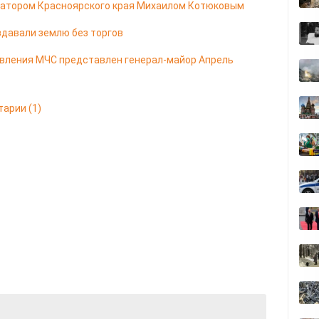
натором Красноярского края Михаилом Котюковым
здавали землю без торгов
авления МЧС представлен генерал-майор Апрель
тарии
(1)