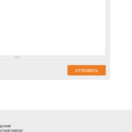
ирский
стной портал