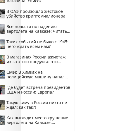
магазина: список
В ОАЭ произошло жестокое
убийство криптомиллионера
Все новости по падению
вертолета на Кавказе: читать
здесь
Таких событий не было с 1945:
чего ждать всем нам?
В магазинах России ажиотаж
из-за этого продукта: что
купить?
СМИ: В Химках на
полицейскую машину напали
и подожгли.
Где будет встреча президентов
США и России: Европа?
Такую зиму в России никто не
ждал: как так?!
Как выглядит место крушение
вертолета на Кавказе:
смотреть