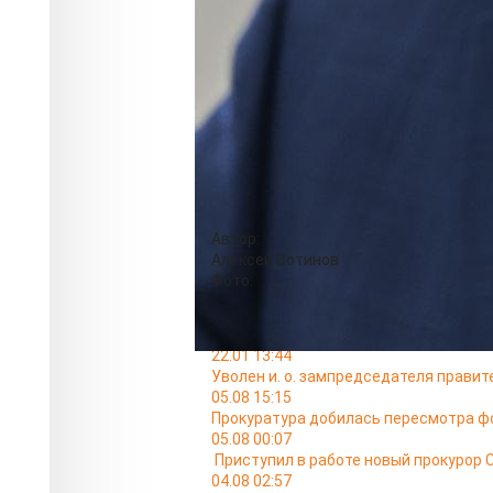
Красноярского края глава региона под
Алексей Медведев родился 4 января 1
Красноярский государственный униве
Позже поступил в Российскую акаде
при президенте РФ. Стал кандидатом
"Технологические нововведения как 
Медведев несколько лет был замест
агентстве научных организаций (2013
образования РФ (2018-2020). Последн
Занимал должность заместителя ген
Автор:
Алексей Вотинов
Фото:
Читайте также
22.01 13:44
Уволен и. о. зампредседателя прави
05.08 15:15
Прокуратура добилась пересмотра ф
05.08 00:07
Приступил в работе новый прокурор 
04.08 02:57