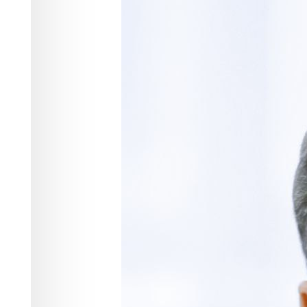
правительства
Власть
22.01.2024 17:43
3707
1