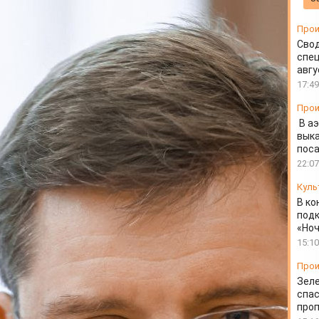
 Красноярского края
Прои
Свод
спец
авгу
17:49
Прои
В а
выка
пос
22:07
Куль
В ко
подк
«Ноч
15:10
Прои
Зеле
спас
проп