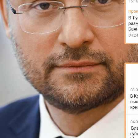
15:16
Прои
В Ту
разм
Бая
04:24
03.0
В К
выс
кон
кресло заместителя председателя краевого
04.0
ту должность занял Алексей Медведев, который
Вл
Котюкову.
губ
 Михайловича вице-премьером правительства