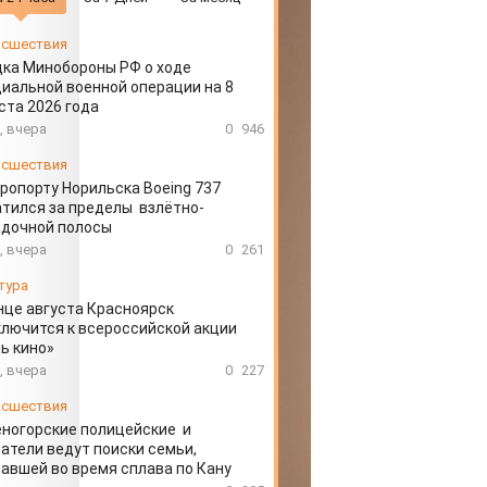
сшествия
ка Минобороны РФ о ходе
иальной военной операции на 8
ста 2026 года
, вчера
0
946
сшествия
эропорту Норильска Boeing 737
тился за пределы взлётно-
адочной полосы
, вчера
0
261
тура
нце августа Красноярск
лючится к всероссийской акции
ь кино»
, вчера
0
227
сшествия
ногорские полицейские и
атели ведут поиски семьи,
авшей во время сплава по Кану