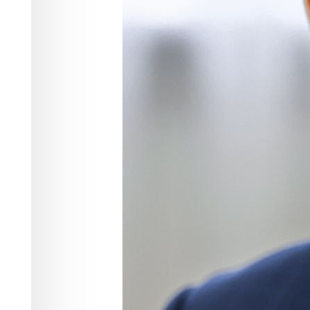
Фото:
t.me/krskstate
После
увольнения Сергея Козупицы
правительства пустовало недолго. Э
хорошо знаком губернатору Михаилу 
Распоряжение о назначении Алексея