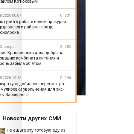
хаилом Котюковым
8.2026 00:07
0
301
иступил в работе новый прокурор
рдловского района города
сноярска
0, вчера
2
283
рия Красноярска дала добро на
овацию комбината питания и
рочь забыла об этом
8.2026 15:15
0
246
куратура добилась пересмотра
мулировки увольнения для экс-
вы Заозёрного
Новости других СМИ
Не ешьте эту готовую еду из