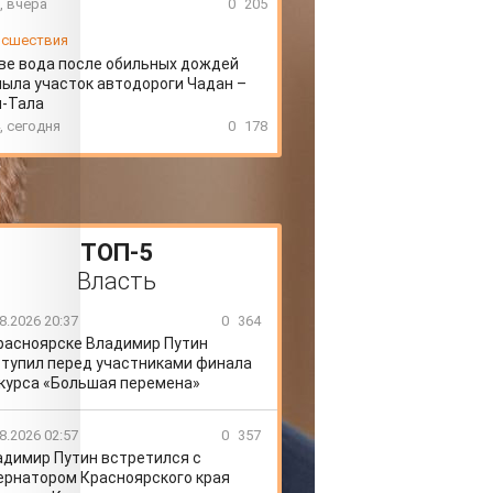
, вчера
0
205
сшествия
ве вода после обильных дождей
ыла участок автодороги Чадан –
н-Тала
, сегодня
0
178
ТОП-5
Власть
8.2026 20:37
0
364
расноярске Владимир Путин
тупил перед участниками финала
курса «Большая перемена»
8.2026 02:57
0
357
адимир Путин встретился с
ернатором Красноярского края