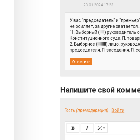
23.01.2024 17:23
У вас "председатель" и "премьер
не осиляет, за другие хватается..
"1. Выборный (!!!!!) руководител
Конституционного суда. П. товар
2. Выборное (!!!!!!!!!) лицо, ру
председателя. П. заседания. П. с
Напишите свой комм
Гость
(премодерация)
Войти