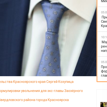
Ми
писал сегодня, 22 января. Оно уже вступило в силу.
971 года в Красноярске. В 1993-м окончил
рситет по специальности "экономика и управление".
05.0
мию народного хозяйства и государственной службы
Пр
 экономических наук, защитив диссертацию на тему
Све
фактор саморазвития хозяйственных систем".
Кра
ителем Михаила Котюкова - сначала в Федеральном
-2018), а затем в Министерстве науки и высшего
10:1
ие 2 года работал в Российском научном фонде.
Мэ
директора.
рен
нап
05.0
Про
фор
гла
тельства Красноярского края Сергей Козупица
ормулировки увольнения для экс-главы Заозёрного
Свердловского района города Красноярска