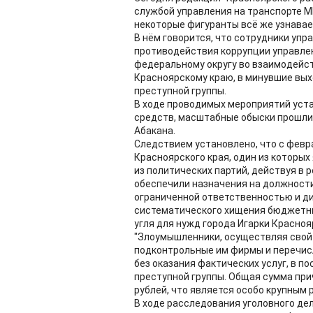
службой управления на транспорте МВ
некоторые фигуранты всё же узнава
В нём говорится, что сотрудники уп
противодействия коррупции управле
федеральному округу во взаимодейст
Красноярскому краю, в минувшие вы
преступной группы.
В ходе проводимых мероприятий уст
средств, масштабные обыски прошли 
Абакана.
Следствием установлено, что с февра
Красноярского края, один из которых
из политических партий, действуя в 
обеспечили назначения на должности
ограниченной ответственностью и ди
систематического хищения бюджетны
угля для нужд города Игарки Красноя
"Злоумышленники, осуществляя свой
подконтрольные им фирмы и перечис
без оказания фактических услуг, в 
преступной группы. Общая сумма при
рублей, что является особо крупным р
В ходе расследования уголовного де