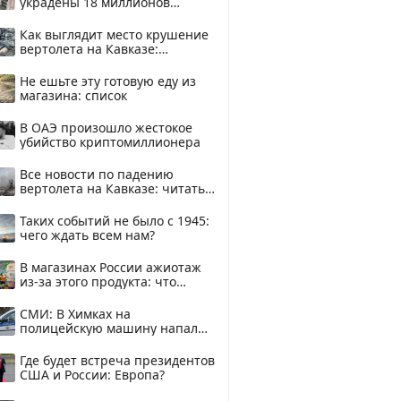
украдены 18 миллионов
рублей
Как выглядит место крушение
вертолета на Кавказе:
смотреть
Не ешьте эту готовую еду из
магазина: список
В ОАЭ произошло жестокое
убийство криптомиллионера
Все новости по падению
вертолета на Кавказе: читать
здесь
Таких событий не было с 1945:
чего ждать всем нам?
В магазинах России ажиотаж
из-за этого продукта: что
купить?
СМИ: В Химках на
полицейскую машину напали
и подожгли.
Где будет встреча президентов
США и России: Европа?