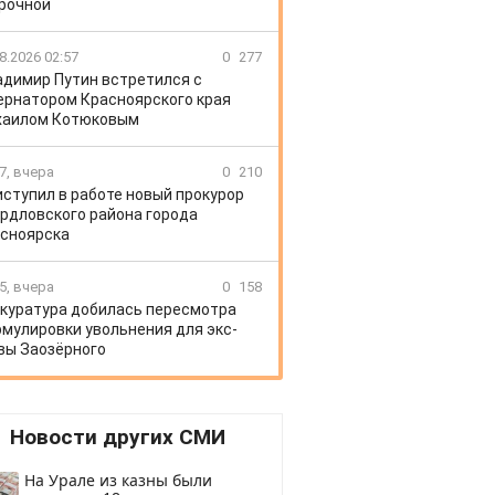
рочной
8.2026 02:57
0
277
адимир Путин встретился с
ернатором Красноярского края
хаилом Котюковым
7, вчера
0
210
иступил в работе новый прокурор
рдловского района города
сноярска
5, вчера
0
158
куратура добилась пересмотра
мулировки увольнения для экс-
вы Заозёрного
Новости других СМИ
На Урале из казны были