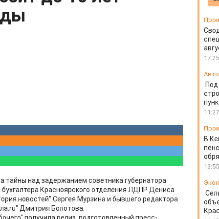
оды
Прои
Свод
спец
авгу
17:25
Авто
Под
стр
пунк
11:27
Прои
В Ке
пенс
обря
13:55
са тайны над задержанием советника губернатора
Экон
, бухгалтера Красноярского отделения ЛДПР Дениса
Сел
ория новостей" Сергея Мурзина и бывшего редактора
объе
ла.ru" Дмитрия Болотова.
Крас
бочего" получила релиз, подготовленный пресс-