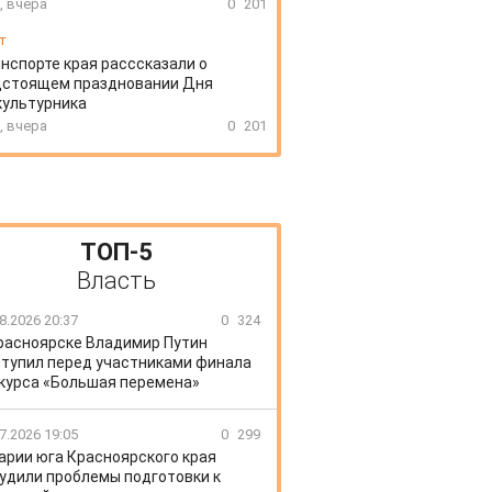
, вчера
0
201
т
нспорте края расссказали о
дстоящем праздновании Дня
культурника
, вчера
0
201
ТОП-5
Власть
8.2026 20:37
0
324
расноярске Владимир Путин
тупил перед участниками финала
курса «Большая перемена»
7.2026 19:05
0
299
арии юга Красноярского края
удили проблемы подготовки к