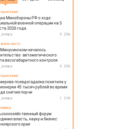
сшествия
ка Минобороны РФ о ходе
иальной военной операции на 5
ста 2026 года
, вчера
0
256
-вело-мото
 Минусинском началось
оительство автоматического
та весогабаритного контроля
, вчера
0
255
сшествия
мерове псевдогадалка похитила у
ионерки 45 тысяч рублей во время
да снятия порчи
, вчера
1
218
омика
ьскохозяйственный форум
динил власть, науку и бизнес
ноярского края