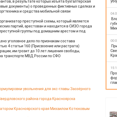
убо
антов, в результате которых изъята бухгалтерская
овые документы) о проведенных фиктивных сделках и
оргтехника и средства мобильной связи
04.0
Вл
организатор преступной схемы, который является
губ
еских партий, арестован и находится в СИЗО города
Ми
преступной группы под домашним арестом и под
00:0
ено уголовное дело по признакам состава
тью 4 статьи 160 (Присвоение или растрата)
Пр
Све
ации, им грозит до 10 лет лишения свободы,
Кра
на транспорте МВД России по СФО
15:1
Про
фор
гла
ормулировки увольнения для экс-главы Заозёрного
Свердловского района города Красноярска
натором Красноярского края Михаилом Котюковым