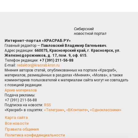
Сибирский
новостной портал
Интернет-портал «КРАСРАБ.РУ»
Главный редактор —
Павловский Владимир Евгеньевич.
Адрес редакции:
660075, Красноярский край, г. Красноярск, ул.
Железнодорожников, д. 17, пом. 9, оф. 615.
Телефон редакции:
+7 (391) 211-56-88
E-mail:
redaktor@krasrab.krsn.ru
Мнения авторов статей, опубликованных на портале «Красраб»,
материалов, размещённых в разделах «Мнения», «Молва», а также
комментариев пользователей к материалам сайта могут не совпадать
с позицией редакции.
Архив материалов
Подача рекламы:
+7 (391) 211-56-88
Подписка на новости:
RSS
«Красраб» в соцсетях:
«Телеграм»
,
«ВКонтакте»
,
«Одноклассники»
Карта сайта
Все новости
Правила общения
Политика конфиденциальности