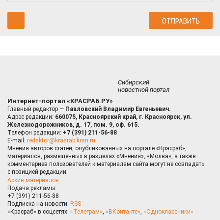
Сибирский
новостной портал
Интернет-портал «КРАСРАБ.РУ»
Главный редактор —
Павловский Владимир Евгеньевич.
Адрес редакции:
660075, Красноярский край, г. Красноярск, ул.
Железнодорожников, д. 17, пом. 9, оф. 615.
Телефон редакции:
+7 (391) 211-56-88
E-mail:
redaktor@krasrab.krsn.ru
Мнения авторов статей, опубликованных на портале «Красраб»,
материалов, размещённых в разделах «Мнения», «Молва», а также
комментариев пользователей к материалам сайта могут не совпадать
с позицией редакции.
Архив материалов
Подача рекламы:
+7 (391) 211-56-88
Подписка на новости:
RSS
«Красраб» в соцсетях:
«Телеграм»
,
«ВКонтакте»
,
«Одноклассники»