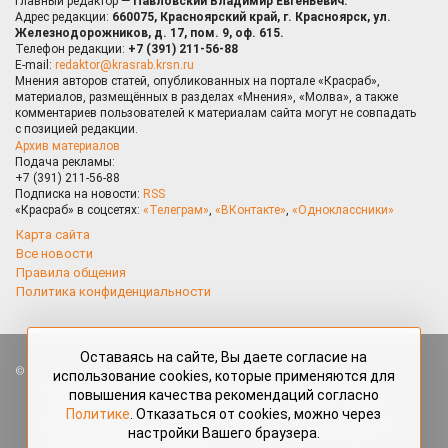
Главный редактор —
Павловский Владимир Евгеньевич.
Адрес редакции:
660075, Красноярский край, г. Красноярск, ул.
Железнодорожников, д. 17, пом. 9, оф. 615.
Телефон редакции:
+7 (391) 211-56-88
E-mail:
redaktor@krasrab.krsn.ru
Мнения авторов статей, опубликованных на портале «Красраб»,
материалов, размещённых в разделах «Мнения», «Молва», а также
комментариев пользователей к материалам сайта могут не совпадать
с позицией редакции.
Архив материалов
Подача рекламы:
+7 (391) 211-56-88
Подписка на новости:
RSS
«Красраб» в соцсетях:
«Телеграм»
,
«ВКонтакте»
,
«Одноклассники»
Карта сайта
Все новости
Правила общения
Политика конфиденциальности
Оставаясь на сайте, Вы даете согласие на
Все права защищены. Любые материалы, размещённые на портале
использование cookies, которые применяются для
«Красраб.ру» сотрудниками редакции, нештатными авторами
повышения качества рекомендаций согласно
и читателями, являются объектами авторского права. Полное или
Политике
. Отказаться от cookies, можно через
частичное использование материалов, размещённых на портале
настройки Вашего браузера.
«Красраб.ру», допускается только с письменного согласия редакции
с указанием ссылки на источник. Все вопросы можно задать