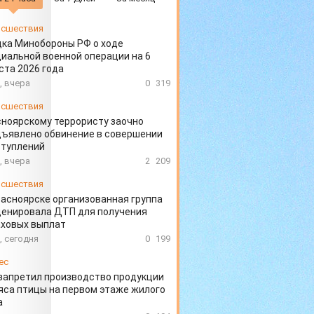
сшествия
ка Минобороны РФ о ходе
иальной военной операции на 6
ста 2026 года
, вчера
0
319
сшествия
ноярскому террористу заочно
ъявлено обвинение в совершении
ступлений
, вчера
2
209
сшествия
расноярске организованная группа
ценировала ДТП для получения
аховых выплат
, сегодня
0
199
ес
запретил производство продукции
яса птицы на первом этаже жилого
а