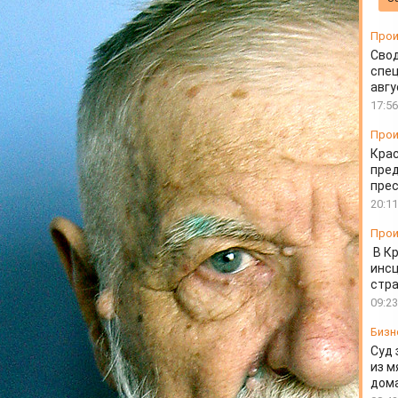
Прои
Свод
спец
авгу
17:56
Прои
Крас
пред
пре
20:11
Прои
В К
инс
стр
09:23
Бизн
Суд 
из м
дом