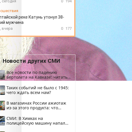
, сегодня
0
194
сшествия
лтайской реке Катунь утонул 38-
ний мужчина
, вчера
0
177
Новости других СМИ
Все новости по падению
вертолета на Кавказе: читать
здесь
Таких событий не было с 1945:
чего ждать всем нам?
В магазинах России ажиотаж
из-за этого продукта: что
купить?
СМИ: В Химках на
полицейскую машину напали
и подожгли.