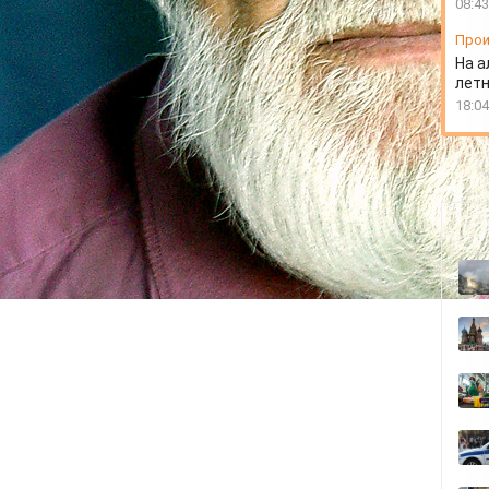
08:43
Прои
На а
лет
18:04