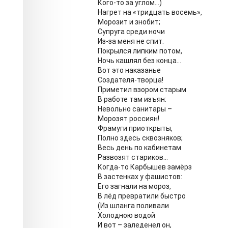
Кого-то за углом…)
Нагрет на «тридцать восемь»,
Морозит и знобит;
Супруга среди ночи
Из-за меня не спит.
Покрылся липким потом,
Ночь кашлял без конца…
Вот это наказанье
Создателя-творца!
Приметил взором старым
В работе там изъян:
Невольно санитары –
Морозят россиян!
Фрамуги приоткрыты,
Полно здесь сквозняков;
Весь день по кабинетам
Развозят стариков…
Когда-то Карбышев замёрз
В застенках у фашистов:
Его загнали на мороз,
В лёд превратили быстро
(Из шланга поливали
Холодною водой
И вот – заледенел он,