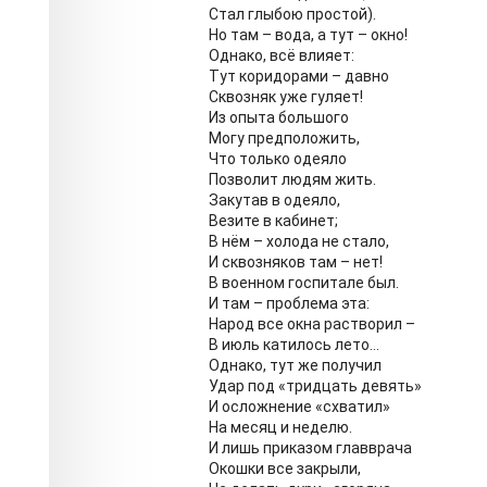
Стал глыбою простой).
Но там – вода, а тут – окно!
Однако, всё влияет:
Тут коридорами – давно
Сквозняк уже гуляет!
Из опыта большого
Могу предположить,
Что только одеяло
Позволит людям жить.
Закутав в одеяло,
Везите в кабинет;
В нём – холода не стало,
И сквозняков там – нет!
В военном госпитале был.
И там – проблема эта:
Народ все окна растворил –
В июль катилось лето…
Однако, тут же получил
Удар под «тридцать девять»
И осложнение «схватил»
На месяц и неделю.
И лишь приказом главврача
Окошки все закрыли,