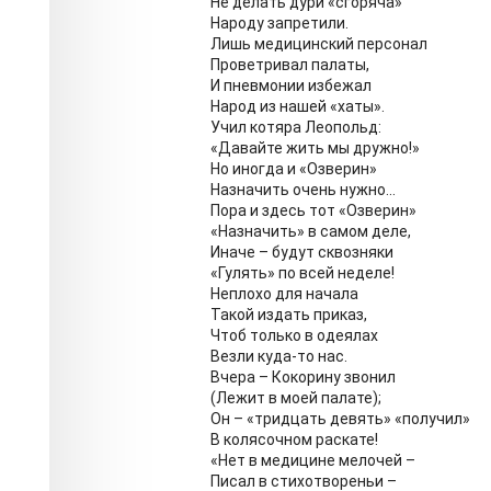
Не делать дури «сгоряча»
Народу запретили.
Лишь медицинский персонал
Проветривал палаты,
И пневмонии избежал
Народ из нашей «хаты».
Учил котяра Леопольд:
«Давайте жить мы дружно!»
Но иногда и «Озверин»
Назначить очень нужно…
Пора и здесь тот «Озверин»
«Назначить» в самом деле,
Иначе – будут сквозняки
«Гулять» по всей неделе!
Неплохо для начала
Такой издать приказ,
Чтоб только в одеялах
Везли куда-то нас.
Вчера – Кокорину звонил
(Лежит в моей палате);
Он – «тридцать девять» «получил»
В колясочном раскате!
«Нет в медицине мелочей –
Писал в стихотвореньи –