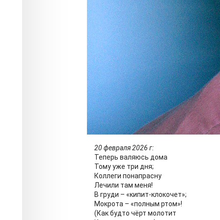
Евгений Коробченко
Фото:
Светлана Коробченко
20 февраля 2026 г:
Теперь валяюсь дома
Тому уже три дня;
Коллеги понапрасну
Лечили там меня!
В груди – «кипит-клокочет»;
Мокрота – «полным ртом»!
(Как будто чёрт молотит