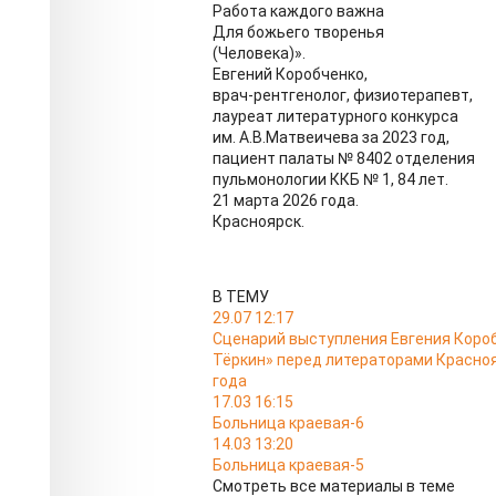
Работа каждого важна
Для божьего творенья
(Человека)».
Евгений Коробченко,
врач-рентгенолог, физиотерапевт,
лауреат литературного конкурса
им. А.В.Матвеичева за 2023 год,
пациент палаты № 8402 отделения
пульмонологии ККБ № 1, 84 лет.
21 марта 2026 года.
Красноярск.
В ТЕМУ
29.07 12:17
Сценарий выступления Евгения Короб
Тёркин» перед литераторами Краснояр
года
17.03 16:15
Больница краевая-6
14.03 13:20
Больница краевая-5
Смотреть все материалы в теме