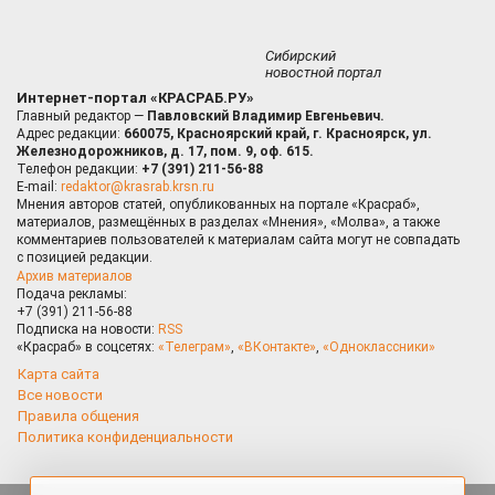
Сибирский
новостной портал
Интернет-портал «КРАСРАБ.РУ»
Главный редактор —
Павловский Владимир Евгеньевич.
Адрес редакции:
660075, Красноярский край, г. Красноярск, ул.
Железнодорожников, д. 17, пом. 9, оф. 615.
Телефон редакции:
+7 (391) 211-56-88
E-mail:
redaktor@krasrab.krsn.ru
Мнения авторов статей, опубликованных на портале «Красраб»,
материалов, размещённых в разделах «Мнения», «Молва», а также
комментариев пользователей к материалам сайта могут не совпадать
с позицией редакции.
Архив материалов
Подача рекламы:
+7 (391) 211-56-88
Подписка на новости:
RSS
«Красраб» в соцсетях:
«Телеграм»
,
«ВКонтакте»
,
«Одноклассники»
Карта сайта
Все новости
Правила общения
Политика конфиденциальности