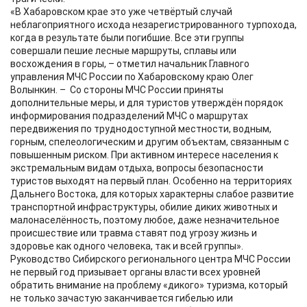
«В Хабаровском крае это уже четвёртый случай
неблагоприятного исхода незарегистрированного турпохода,
когда в результате были погибшие. Все эти группы
совершали пешие лесные маршруты, сплавы или
восхождения в горы, – отметил начальник Главного
управления МЧС России по Хабаровскому краю Олег
Волынкин. – Со стороны МЧС России приняты
дополнительные меры, и для туристов утверждён порядок
информирования подразделений МЧС о маршрутах
передвижения по труднодоступной местности, водным,
горным, спелеологическим и другим объектам, связанным с
повышенным риском. При активном интересе населения к
экстремальным видам отдыха, вопросы безопасности
туристов выходят на первый план. Особенно на территориях
Дальнего Востока, для которых характерны слабое развитие
транспортной инфраструктуры, обилие диких животных и
малонаселённость, поэтому любое, даже незначительное
происшествие или травма ставят под угрозу жизнь и
здоровье как одного человека, так и всей группы».
Руководство Сибирского регионального центра МЧС России
не первый год призывает органы власти всех уровней
обратить внимание на проблему «дикого» туризма, который
не только зачастую заканчивается гибелью или