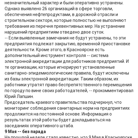
незначительный характер и были оперативно устранены.
Однако выявлено 26 организаций в сфере торговли,
обеспечения нефтепродуктами, в дорожной отрасли и
строительном секторе, которые полностью не выполняют
требования из перечня превентивных мер. На устранение
нарушений предприятиям отведено двое суток.
-- Если выявленные замечания не будут устранены, то эти
предприятия подлежат закрытию, временной приостановке
деятельности. Кроме этого, в Красноярске есть
дополнительный инструмент контроля -- система
электронной аккредитации для работников предприятий. И
те организации, которые игнорируют установленные
санитарно-эпидемиологические правила, будут исключены
из базы электронной аккредитации. Таким образом, их
работники утратят право беспрепятственного перемещения
по городу по вине своих работодателей, -- прокомментировал
Юрий Лапшин.
Председатель краевого правительства подчеркнул, что
мониторинг соблюдения санитарных норм на предприятиях
продолжится на постоянной основе. Информация о
результатах этой работы будет докладываться на
заседаниях оперативного штаба.
9 Мая -- без парада
На прошлой неделе стало известно, что 9 Мая в Красноярске