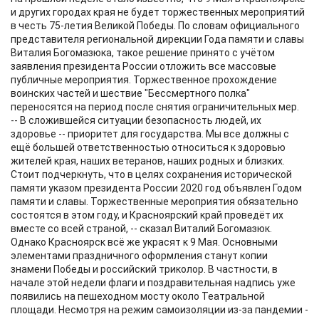
и других городах края не будет торжественных мероприятий
в честь 75-летия Великой Победы. По словам официального
представителя региональной дирекции Года памяти и славы
Виталия Богомазюка, такое решение принято с учётом
заявления президента России отложить все массовые
публичные мероприятия. Торжественное прохождение
воинских частей и шествие "Бессмертного полка"
переносятся на период после снятия ограничительных мер.
-- В сложившейся ситуации безопасность людей, их
здоровье -- приоритет для государства. Мы все должны с
ещё большей ответственностью относиться к здоровью
жителей края, наших ветеранов, наших родных и близких.
Стоит подчеркнуть, что в целях сохранения исторической
памяти указом президента России 2020 год объявлен Годом
памяти и славы. Торжественные мероприятия обязательно
состоятся в этом году, и Красноярский край проведёт их
вместе со всей страной, -- сказал Виталий Богомазюк.
Однако Красноярск всё же украсят к 9 Мая. Основными
элементами праздничного оформления станут копии
знамени Победы и российский триколор. В частности, в
начале этой недели флаги и поздравительная надпись уже
появились на пешеходном мосту около Театральной
площади. Несмотря на режим самоизоляции из-за пандемии -