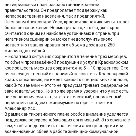
антикризисный план, разработанный краевым
правительством. Он предполагает поддержку как
непосредственно населения, так и предприятий.
По словам Александра Усса, краевая экономика испытывает
большое напряжение. Несмотря на то, что бюджет края
считается одним из наиболее устойчивых в стране, при
негативном сценарии он может недополучить около
четверти от запланированного объёма доходов в 250
миллиардов рублей.
-- Если такая ситуация сохранится в течение трёх месяцев,
то объём произведённой продукции и услуг в Красноярском
крае за шесть месяцев сократится на 5 -- 10 процентов. Это
очень существенный и значимый показатель. Красноярский
край, к сожалению, не имеет каких-то специальных запасов,
какой-то заначки -- этого не предусматривает федеральное
законодательство. Но в то же время я уверен, что у нас есть
все основания считать, что этот сложный, напряжённый
период мы пройдём с минимумом потерь, -- отметил
Александр Усс.
В рамках антикризисного плана особое внимание уделяется
поддержке ресурсоснабжающих организаций. Это связано с
тем, чтобы не допустить отключения электроэнергии или
возникновения сбоев в работе жилищно-коммунальной