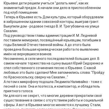
Юрьевке дети решили учиться "делать кино", как их
знаменитый предок. А начали они дело в приспособленном
под клуб помещении.
Теперь в Юрьевке есть Дом культуры, который оборудовали
в заброшенном здании совхозной конторы, выиграв грант.
Выкупили дом - родовое гнездо В. И. Трегубовича на улице
Сахалин.
Под руководством главы администрации И. М. Ледневой
поставили мемориал, посвящённый юрьевцам, погибшим в
годы Великой Отечественной войны. А до этого была
проведена большая краеведческая работа по выявлению
имён не вернувшихся воинов.
Несомненно, в селе много последователей больших дел. В
самом начале торжества на сцену вышел Юрий Сидоренко и
спел собственного сочинения песню о Юрьевке. С какой
любовью это было сделано! Мне запомнились слова: "Пройду
по Красносельску, сверну на Сахалин..."
А потом к микрофону подошла Людмила Наливайко - тоже с
песней о селе. Она и поэтесса, и композитор, и обладатель
приятного голоса.
Ни для кого не секрет, что многие деревни прекратили своё
существование в связи с отсутствием работы и социальной
сферы. А вот в Юрьевке многое меняется к лучшему. Стали,