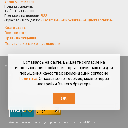
Архив материалов
Подача рекламы:
+7 (391) 211-56-88
Подписка на новости:
RSS
«Красраб» в соцсетях:
«Телеграм»
,
«ВКонтакте»
,
«Одноклассники»
Карта сайта
Все новости
Правила общения
Политика конфиденциальности
Оставаясь на сайте, Вы даете согласие на
Все права защищены. Любые материалы, размещённые на портале
использование cookies, которые применяются для
«Красраб.ру» сотрудниками редакции, нештатными авторами
повышения качества рекомендаций согласно
и читателями, являются объектами авторского права. Полное или
Политике
. Отказаться от cookies, можно через
частичное использование материалов, размещённых на портале
настройки Вашего браузера.
«Красраб.ру», допускается только с письменного согласия редакции
с указанием ссылки на источник. Все вопросы можно задать
по адресу
redaktor@krasrab.krsn.ru
.
OK
Разработка портала:
Центр интернет-проектов «МОЁ!»