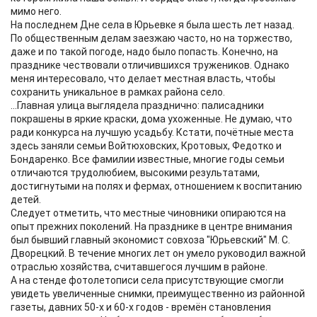
мимо него.
На последнем Дне села в Юрьевке я была шесть лет назад.
По общественным делам заезжаю часто, но на торжество,
даже и по такой погоде, надо было попасть. Конечно, на
празднике чествовали отличившихся тружеников. Однако
меня интересовало, что делает местная власть, чтобы
сохранить уникальное в рамках района село.
...Главная улица выглядела празднично: палисадники
покрашены в яркие краски, дома ухоженные. Не думаю, что
ради конкурса на лучшую усадьбу. Кстати, почётные места
здесь заняли семьи Войтюховских, Кротовых, Федотко и
Бондаренко. Все фамилии известные, многие годы семьи
отличаются трудолюбием, высокими результатами,
достигнутыми на полях и фермах, отношением к воспитанию
детей.
Следует отметить, что местные чиновники опираются на
опыт прежних поколений. На празднике в центре внимания
был бывший главный экономист совхоза "Юрьевский" М. С.
Дворецкий. В течение многих лет он умело руководил важной
отраслью хозяйства, считавшегося лучшим в районе.
А на стенде фотолетописи села присутствующие смогли
увидеть увеличенные снимки, преимущественно из районной
газеты, давних 50-х и 60-х годов - времён становления