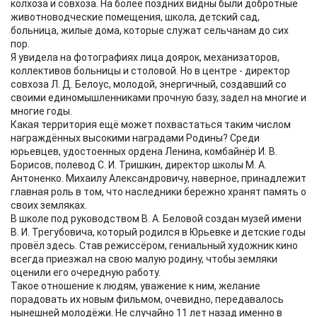
колхоза и совхоза. На более поздних видны были добротные
животноводческие помещения, школа, детский сад,
больница, жилые дома, которые служат сельчанам до сих
пор.
Я увидела на фотографиях лица доярок, механизаторов,
коллективов больницы и столовой. Но в центре - директор
совхоза Л. Д. Белоус, молодой, энергичный, создавший со
своими единомышленниками прочную базу, задел на многие и
многие годы.
Какая территория ещё может похвастаться таким числом
награждённых высокими наградами Родины? Среди
юрьевцев, удостоенных ордена Ленина, комбайнёр И. В.
Борисов, полевод С. И. Тришкин, директор школы М. А.
Антоненко. Михаилу Александровичу, наверное, принадлежит
главная роль в том, что наследники бережно хранят память о
своих земляках.
В школе под руководством В. А. Беловой создан музей имени
В. И. Трегубовича, который родился в Юрьевке и детские годы
провёл здесь. Став режиссёром, гениальный художник кино
всегда приезжал на свою малую родину, чтобы земляки
оценили его очередную работу.
Такое отношение к людям, уважение к ним, желание
порадовать их новым фильмом, очевидно, передавалось
нынешней молодёжи. Не случайно 11 лет назад именно в