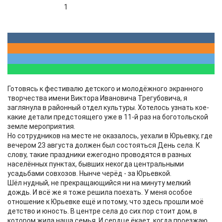
1
Готовясь к фестивалю детского и молодёжного экранного
творчества имени Виктора Ивановича Трегубовича, я
заглянула в районный отдел культуры. Хотелось узнать кое-
какие детали предстоящего уже в 11-й раз на боготольской
земле мероприятия.
Но сотрудников на месте не оказалось, уехали в Юрьевку, где
вечером 23 августа должен был состояться День села. К
слову, такие праздники ежегодно проводятся в разных
населённых пунктах, бывших некогда центральными
усадьбами совхозов. Нынче черёд - за Юрьевкой.
Шёл нудный, не прекращающийся ни на минуту мелкий
дождь. И всё же я тоже решила поехать. У меня особое
отношение к Юрьевке ещё и потому, что здесь прошли моё
детство и юность. В центре села до сих пор стоит дом, в
котором жила наша семья. И сердце ёкает, когда проезжаю