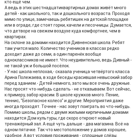
кто ещё чем.
А ведь в этих шестнадцатиквартирных домах живёт много
детей - как школьного, так и дошкольного возраста. Проходя
мимо по улице, замечаешь ребятишек на детской площадке
или в ограде, где стоят горки, качели и песочницы. Думается,
что детворе на свежем воздухе куда комфортнее, чем в
квартирах.
На склоне за домами находится Дивненская школа. Ребят
там учится мало. Количество учеников в классах редко
доходит даже до семи, а один паренёк вообще
одноклассников не имеет. Что неудивительно, ведь Дивный -
не такой уж и большой посёлок.
- У нас школа неплохая,- сказала ученица четвёртого класса
Арина Полежаева, в ходе беседы красившая невысокий забор
перед зданием.- Детей немного, зато мы все очень дружные.
Нас просят что-нибудь сделать - не отказываем. Вот сейчас,
к примеру, забор красим. В школе кружков много. Пение,
теннис, "Безопасное колесо" и другие. Мероприятия даже
иногда проходят. Точнее - нас зовут поиграть во что-нибудь.
Помимо школы, рядом с двумя жилыми кирпичными домами
находится Дом культуры, где скоро откроют новый
тренажёрный зал. А ещё чуть дальше - два магазина. Всё на
одном пятачке. Так что местоположение у домов хорошее,
удобное. А вот условия проживания - сплошные слёзы.