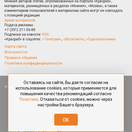
Мнения авторов статей, опубликованных на портале «Красраб»,
материалов, размещённых в разделах «Мнения», «Молва», а также
комментариев пользователей к материалам сайта могут не совпадать
с позицией редакции.
Архив материалов
Подача рекламы:
+7 (391) 211-56-88
Подписка на новости:
RSS
«Красраб» в соцсетях:
«Телеграм»
,
«ВКонтакте»
,
«Одноклассники»
Карта сайта
Все новости
Правила общения
Политика конфиденциальности
Оставаясь на сайте, Вы даете согласие на
Все права защищены. Любые материалы, размещённые на портале
использование cookies, которые применяются для
«Красраб.ру» сотрудниками редакции, нештатными авторами
повышения качества рекомендаций согласно
и читателями, являются объектами авторского права. Полное или
Политике
. Отказаться от cookies, можно через
частичное использование материалов, размещённых на портале
настройки Вашего браузера.
«Красраб.ру», допускается только с письменного согласия редакции
с указанием ссылки на источник. Все вопросы можно задать
по адресу
redaktor@krasrab.krsn.ru
.
OK