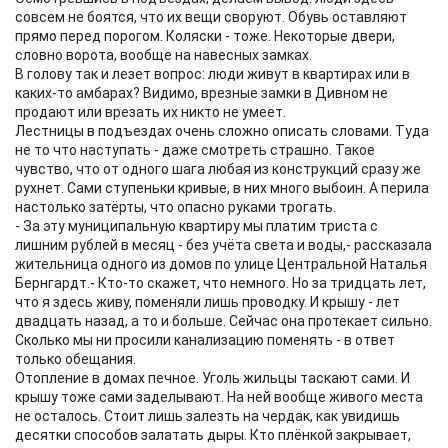
совсем не боятся, что их вещи своруют. Обувь оставляют
прямо перед порогом. Коляски - тоже. Некоторые двери,
словно ворота, вообще на навесных замках.
В голову так и лезет вопрос: люди живут в квартирах или в
каких-то амбарах? Видимо, врезные замки в Дивном не
продают или врезать их никто не умеет.
Лестницы в подъездах очень сложно описать словами. Туда
не то что наступать - даже смотреть страшно. Такое
чувство, что от одного шага любая из конструкций сразу же
рухнет. Сами ступеньки кривые, в них много выбоин. А перила
настолько затёрты, что опасно руками трогать.
- За эту муниципальную квартиру мы платим триста с
лишним рублей в месяц - без учёта света и воды,- рассказала
жительница одного из домов по улице Центральной Наталья
Бернгардт.- Кто-то скажет, что немного. Но за тридцать лет,
что я здесь живу, поменяли лишь проводку. И крышу - лет
двадцать назад, а то и больше. Сейчас она протекает сильно.
Сколько мы ни просили канализацию поменять - в ответ
только обещания.
Отопление в домах печное. Уголь жильцы таскают сами. И
крышу тоже сами заделывают. На ней вообще живого места
не осталось. Стоит лишь залезть на чердак, как увидишь
десятки способов залатать дыры. Кто плёнкой закрывает,