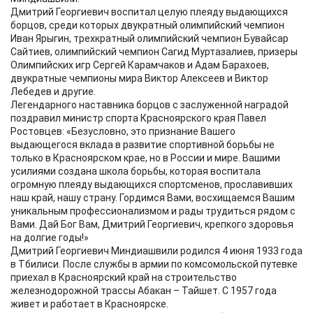
Дмитрий Георгиевич воспитал целую плеяду выдающихся
борцов, среди которых двукратный олимпийский чемпион
Иван Ярыгин, трехкратный олимпийский чемпион Бувайсар
Сайтиев, олимпийский чемпион Сагид Муртазалиев, призеры
Олимпийских игр Сергей Карамчаков и Адам Барахоев,
двукратные чемпионы мира Виктор Алексеев и Виктор
Лебедев и другие.
Легендарного наставника борцов с заслуженной наградой
поздравил министр спорта Красноярского края Павел
Ростовцев: «Безусловно, это признание Вашего
выдающегося вклада в развитие спортивной борьбы не
только в Красноярском крае, но в России и мире. Вашими
усилиями создана школа борьбы, которая воспитала
огромную плеяду выдающихся спортсменов, прославивших
наш край, нашу страну. Гордимся Вами, восхищаемся Вашим
уникальным профессионализмом и рады трудиться рядом с
Вами. Дай Бог Вам, Дмитрий Георгиевич, крепкого здоровья
на долгие годы!»
Дмитрий Георгиевич Миндиашвили родился 4 июня 1933 года
в Тбилиси. После службы в армии по комсомольской путевке
приехал в Красноярский край на строительство
железнодорожной трассы Абакан – Тайшет. С 1957 года
живет и работает в Красноярске.