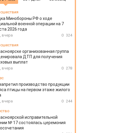
сшествия
ка Минобороны РФ о ходе
иальной военной операции на 7
ста 2026 года
, вчера
0
324
сшествия
расноярске организованная группа
ценировала ДТП для получения
аховых выплат
, вчера
0
278
ес
запретил производство продукции
яса птицы на первом этаже жилого
а
, вчера
0
244
ество
расноярской исправительной
нии № 17 состоялась церемония
косочетания