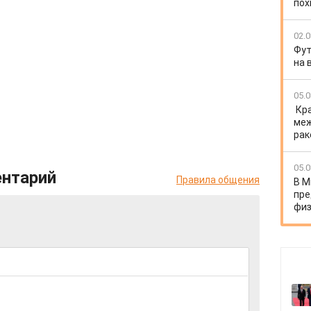
пох
02.0
Фут
на 
05.0
Кр
меж
рак
05.0
ентарий
Правила общения
В М
пре
физ