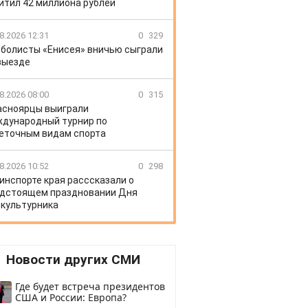
итил 42 миллиона рублей
8.2026 12:31
0
329
болисты «Енисея» вничью сыграли
выезде
8.2026 08:00
0
315
асноярцы выиграли
дународный турнир по
еточным видам спорта
8.2026 10:52
0
298
инспорте края расссказали о
дстоящем праздновании Дня
культурника
Новости других СМИ
Где будет встреча президентов
США и России: Европа?