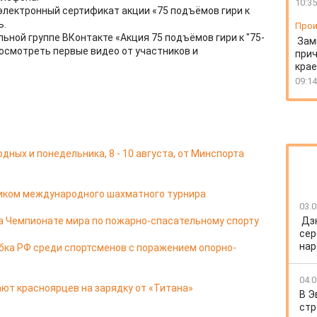
10:35
электронный сертификат акции «75 подъёмов гири к
ь.
Прои
ьной группе ВКонтакте «Акция 75 подъёмов гири к "75-
Зам
посмотреть первые видео от участников и
прич
крае
09:14
ных и понедельника, 8 - 10 августа, от Минспорта
ником международного шахматного турнира
03.0
а Чемпионате мира по пожарно-спасательному спорту
Дз
сер
нар
бка РФ среди спортсменов с поражением опорно-
04.0
ют красноярцев на зарядку от «Титана»
В Э
стр