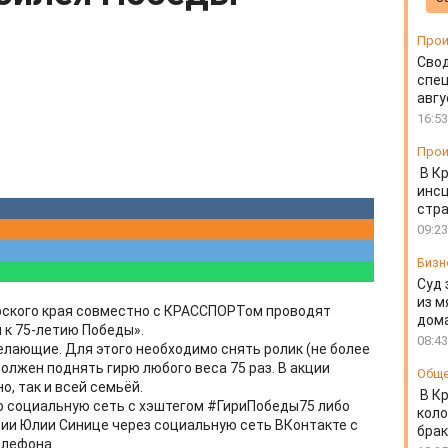
Прои
Свод
спец
авгу
16:53
Прои
В К
инс
стр
09:23
Бизн
Суд 
из м
рского края совместно с КРАССПОРТом проводят
дом
 к 75-летию Победы».
08:43
елающие. Для этого необходимо снять ролик (не более
должен поднять гирю любого веса 75 раз. В акции
Общ
, так и всей семьёй.
В К
 социальную сеть с хэштегом #ГириПобеды75 либо
коло
ии Юлии Синице через социальную сеть ВКонтакте с
бра
елефона.