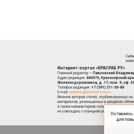
Сиб
ново
Интернет-портал «КРАСРАБ.РУ»
Главный редактор —
Павловский Владимир
Адрес редакции:
660075, Красноярский край
Железнодорожников, д. 17, пом. 9, оф. 6
Телефон редакции:
+7 (391) 211-56-88
E-mail:
redaktor@krasrab.krsn.ru
Мнения авторов статей, опубликованных на 
материалов, размещённых в разделах «Мнен
а также комментариев пользователей к мате
не совпадать с позицией редакции.
Оставаясь 
для пов