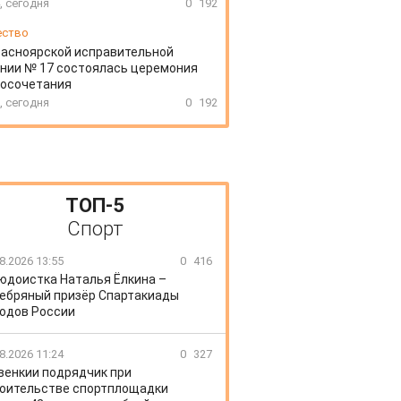
, сегодня
0
192
ество
расноярской исправительной
нии № 17 состоялась церемония
косочетания
, сегодня
0
192
ТОП-5
Спорт
8.2026 13:55
0
416
юдоистка Наталья Ёлкина –
ебряный призёр Спартакиады
одов России
8.2026 11:24
0
327
венкии подрядчик при
оительстве спортплощадки