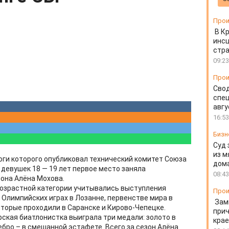
Прои
В К
инс
стр
09:23
Прои
Свод
спец
авгу
16:53
Бизн
Суд 
из м
оги которого опубликовал технический комитет Союза
дом
девушек 18 — 19 лет первое место заняла
08:43
она Алёна Мохова.
возрастной категории учитывались выступления
Прои
х Олимпийских играх в Лозанне, первенстве мира в
Зам
оторые проходили в Саранске и Кирово-Чепецке.
прич
рская биатлонистка выиграла три медали: золото в
крае
ебро – в смешанной эстафете. Всего за сезон Алёна