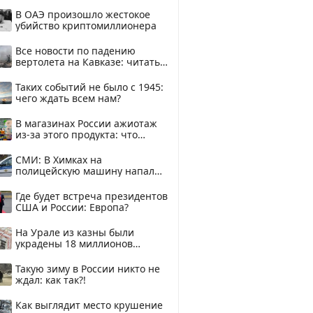
В ОАЭ произошло жестокое
убийство криптомиллионера
Все новости по падению
вертолета на Кавказе: читать
здесь
Таких событий не было с 1945:
чего ждать всем нам?
В магазинах России ажиотаж
из-за этого продукта: что
купить?
СМИ: В Химках на
полицейскую машину напали
и подожгли.
Где будет встреча президентов
США и России: Европа?
На Урале из казны были
украдены 18 миллионов
рублей
Такую зиму в России никто не
ждал: как так?!
Как выглядит место крушение