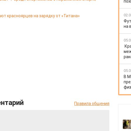
пох
02.0
ют красноярцев на зарядку от «Титана»
Фут
на 
05.0
Кр
меж
рак
05.0
В М
пре
физ
ентарий
Правила общения