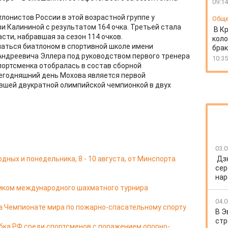
09:14
лонистов России в этой возрастной группе у
Общ
 Калининой с результатом 164 очка. Третьей стала
В К
ти, набравшая за сезон 114 очков.
коло
аться биатлоном в спортивной школе имени
бра
Андреевича Эллера под руководством первого тренера
10:35
спортсменка отобралась в состав сборной
 сегодняшний день Мохова является первой
авшей двукратной олимпийской чемпионкой в двух
03.0
ных и понедельника, 8 - 10 августа, от Минспорта
Дз
сер
нар
ником международного шахматного турнира
04.0
а Чемпионате мира по пожарно-спасательному спорту
В Э
стр
бка РФ среди спортсменов с поражением опорно-