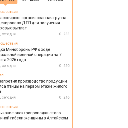
сшествия
расноярске организованная группа
ценировала ДТП для получения
аховых выплат
, сегодня
0
233
сшествия
ка Минобороны РФ о ходе
иальной военной операции на 7
ста 2026 года
, сегодня
0
220
ес
запретил производство продукции
яса птицы на первом этаже жилого
а
, сегодня
0
216
сшествия
ыкание электропроводки стало
иной гибели женщины в Алтайском