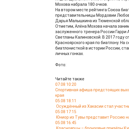
Мохова набрала 180 очков.
На втором месте рейтинга Союза биат
представительницы Мордовии Любови
Дарья Малышкина из Тюменской облас
Отметим, Алёна Мохова начала заним
заслуженного тренера России Гарри 
Светланы Калиновской. В 2017 году 
Красноярского края по биатлону. На
биатлонисткой в истории России, ст
личных гонках.
Фото:
Читайте также
07.08 10:20
Спортивная афиша предстоящих выход
края
05.08 18:11
Осуждённый из Хакасии стал участ
05.08 17:15
Юниор из Тувы представит Россию н
05.08 16:45
Красноярцы – бронзовые призёры Ку