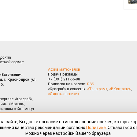
ирский
стной портал
Архив материалов
Подача рекламы:
 Евгеньевич.
+7 (391) 211-56-88
, г. Красноярск, ул.
Подписка на новости:
RSS
15.
«Красраб» в соцсетях:
«Телеграм»
,
«ВКонтакте»
,
«Одноклассники»
портале «Красраб»,
ия», «Молва»,
риалам сайта могут
на сайте, Вы даете согласие на использование cookies, которые 
ышения качества рекомендаций согласно
Политике
. Отказаться от
можно через настройки Вашего браузера.