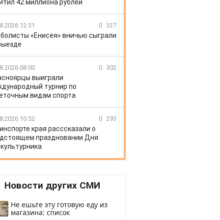
итил 42 миллиона рублей
8.2026 12:31
0
327
болисты «Енисея» вничью сыграли
выезде
8.2026 08:00
0
302
асноярцы выиграли
дународный турнир по
еточным видам спорта
8.2026 10:52
0
293
инспорте края расссказали о
дстоящем праздновании Дня
культурника
Новости других СМИ
Не ешьте эту готовую еду из
магазина: список