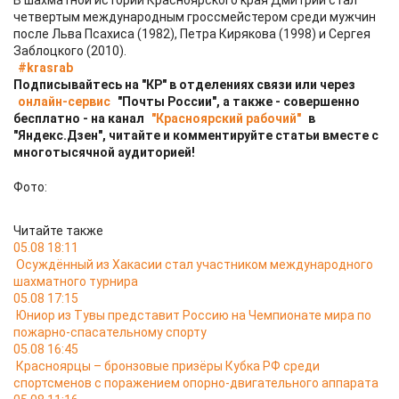
В шахматной истории Красноярского края Дмитрий стал
четвертым международным гроссмейстером среди мужчин
после Льва Псахиса (1982), Петра Кирякова (1998) и Сергея
Заблоцкого (2010).
#krasrab
Подписывайтесь на "КР" в отделениях связи или через
онлайн-сервис
"Почты России", а также - совершенно
бесплатно - на канал
"Красноярский рабочий"
в
"Яндекс.Дзен", читайте и комментируйте статьи вместе с
многотысячной аудиторией!
Фото:
Читайте также
05.08 18:11
Осуждённый из Хакасии стал участником международного
шахматного турнира
05.08 17:15
Юниор из Тувы представит Россию на Чемпионате мира по
пожарно-спасательному спорту
05.08 16:45
Красноярцы – бронзовые призёры Кубка РФ среди
спортсменов с поражением опорно-двигательного аппарата