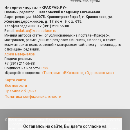
новостной портал
Интернет-портал «КРАСРАБ.РУ»
Главный редактор —
Павловский Владимир Евгеньевич.
Адрес редакции:
660075, Красноярский край, г. Красноярск, ул.
Железнодорожников, д. 17, пом. 9, оф. 615.
Телефон редакции:
+7 (391) 211-56-88
E-mail:
redaktor@krasrab.krsn.ru
Мнения авторов статей, опубликованных на портале «Красраб»,
материалов, размещённых в разделах «Мнения», «Молва», а также
комментариев пользователей к материалам сайта могут не совпадать
с позицией редакции.
Архив материалов
Подача рекламы:
+7 (391) 211-56-88
Подписка на новости:
RSS
«Красраб» в соцсетях:
«Телеграм»
,
«ВКонтакте»
,
«Одноклассники»
Карта сайта
Все новости
Правила общения
Политика конфиденциальности
Оставаясь на сайте, Вы даете согласие на
Все права защищены. Любые материалы, размещённые на портале
использование cookies, которые применяются для
«Красраб.ру» сотрудниками редакции, нештатными авторами
повышения качества рекомендаций согласно
и читателями, являются объектами авторского права. Полное или