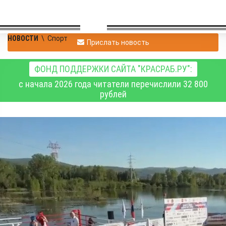
НОВОСТИ
\
Спорт
Прислать новость
ФОНД ПОДДЕРЖКИ САЙТА "КРАСРАБ.РУ":
с начала 2026 года читатели перечислили 32 800
рублей
Боксёрский турнир
"Битва берегов"
завершился со счётом
7:6 в пользу левого
берега