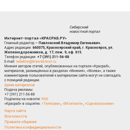
Сибирский
новостной портал
Интернет-портал «КРАСРАБ.РУ»
Главный редактор —
Павловский Владимир Евгеньевич.
Адрес редакции:
660075, Красноярский край, г. Красноярск, ул.
Железнодорожников, д. 17, пом. 9, оф. 615.
Телефон редакции:
+7 (391) 211-56-88
E-mail:
redaktor@krasrab.krsn.ru
Мнения авторов статей, опубликованных на портале «Красраб»,
материалов, размещённых в разделах «Мнения», «Молва», а также
комментариев пользователей к материалам сайта могут не совпадать
с позицией редакции.
Архив материалов
Подача рекламы:
+7 (391) 211-56-88
Подписка на новости:
RSS
«Красраб» в соцсетях:
«Телеграм»
,
«ВКонтакте»
,
«Одноклассники»
Карта сайта
Все новости
Правила общения
Политика конфиденциальности