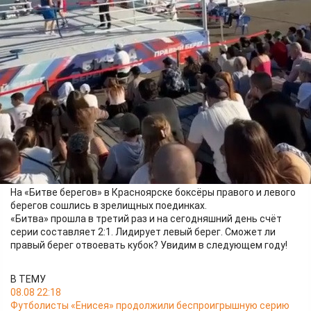
Спорт
09.06.2026 21:34
285
На «Битве берегов» в Красноярске боксёры правого и левого
берегов сошлись в зрелищных поединках.
«Битва» прошла в третий раз и на сегодняшний день счёт
серии составляет 2:1. Лидирует левый берег. Сможет ли
правый берег отвоевать кубок? Увидим в следующем году!
В ТЕМУ
08.08 22:18
Футболисты «Енисея» продолжили беспроигрышную серию