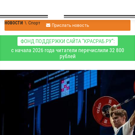
НОВОСТИ
\
Спорт
Прислать новость
ФОНД ПОДДЕРЖКИ САЙТА "КРАСРАБ.РУ":
с начала 2026 года читатели перечислили 32 800
рублей
У красноярских
тяжелоатлетов золото и
серебро первенства
России