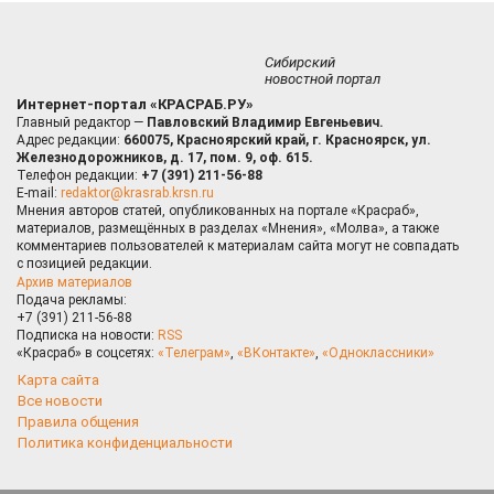
Сибирский
новостной портал
Интернет-портал «КРАСРАБ.РУ»
Главный редактор —
Павловский Владимир Евгеньевич.
Адрес редакции:
660075, Красноярский край, г. Красноярск, ул.
Железнодорожников, д. 17, пом. 9, оф. 615.
Телефон редакции:
+7 (391) 211-56-88
E-mail:
redaktor@krasrab.krsn.ru
Мнения авторов статей, опубликованных на портале «Красраб»,
материалов, размещённых в разделах «Мнения», «Молва», а также
комментариев пользователей к материалам сайта могут не совпадать
с позицией редакции.
Архив материалов
Подача рекламы:
+7 (391) 211-56-88
Подписка на новости:
RSS
«Красраб» в соцсетях:
«Телеграм»
,
«ВКонтакте»
,
«Одноклассники»
Карта сайта
Все новости
Правила общения
Политика конфиденциальности