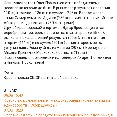
Наш тяжелоатлет Олег Прокопьев стал победителем в
весовой категории до 61 кг. В рывке его результат составил
110 кг, в толчке – 136 кг и в сумме – 246 кг. Второе место
занял Самир Ачмиз из Адыгеи (236 кг в сумме), третье - Ислам
Абакаров из Дагестана (230 кг в сумме).
Другой красноярский спортсмен Эдгар Ярославцев стал
серебряным призёром первенства в категории до 55 кг. В
рывке он показал лучший результат (90 кг), в толчке стал
вторым (111 кг) и по сумме (201 кг) занял второе место,
уступив лишь Роману Оглы из Адыгеи (203 кг). Бронзу взял
Михаил Крыгин из Московской области (195 кг).
Поздравляем спортсменов и их тренеров Андрея Полежаева
и Николая Прокопьева!
Фото:
Красноярская СШОР по тяжёлой атлетике
В ТЕМУ
08.08 16:40
Красноярск снова примет международный турнир по видам
единоборств «Кубок Дружбы»
07.08 10:20
Спортивная афиша предстоящих выходных и понедельника, 8