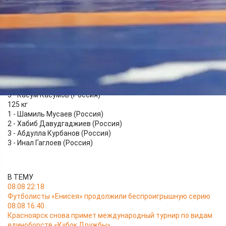
65 кг
1 - Башир Магомедов (Россия)
2 - Ибрагим Ибрагимов (Россия)
3 - Газимагомед Гаджиев (Россия)
3 - Абасгаджи Магомедов (Россия)
79 кг
1 - Ахмед Усманов (Россия)
2 - Исмаил Ханиев (Россия)
3 - Гаджимурад Алихмаев (Россия)
3 - Касум Касумов (Россия)
125 кг
1 - Шамиль Мусаев (Россия)
2 - Хабиб Давудгаджиев (Россия)
3 - Абдулла Курбанов (Россия)
3 - Инал Гаглоев (Россия)
В ТЕМУ
08.08 22:18
Футболисты «Енисея» продолжили беспроигрышную серию
08.08 16:40
Красноярск снова примет международный турнир по видам
единоборств «Кубок Дружбы»