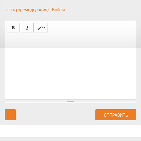
Гость
(премодерация)
Войти