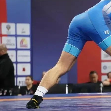
Спорт
01.02.2026 08:20
992
Фото:
t.me/VereschaginSV_krsk
Женщины
53 кг
1 - Цой Хёгён (Северная Корея)
2 - О Кён Рён (Северная Корея)
3 - Наталья Малышева (Россия)
3 - Отгонтуя Баянмунх (Монголия)
57 кг
1 - Сон Иль Сим (Северная Корея)
2 - Пиол Хонг (Северная Корея)
3 - Хулан Батхуяг (Монголия)
3 - Кристина Михнева (Россия)
Мужчины