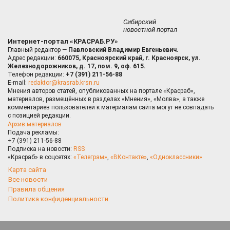
Сибирский
новостной портал
Интернет-портал «КРАСРАБ.РУ»
Главный редактор —
Павловский Владимир Евгеньевич.
Адрес редакции:
660075, Красноярский край, г. Красноярск, ул.
Железнодорожников, д. 17, пом. 9, оф. 615.
Телефон редакции:
+7 (391) 211-56-88
E-mail:
redaktor@krasrab.krsn.ru
Мнения авторов статей, опубликованных на портале «Красраб»,
материалов, размещённых в разделах «Мнения», «Молва», а также
комментариев пользователей к материалам сайта могут не совпадать
с позицией редакции.
Архив материалов
Подача рекламы:
+7 (391) 211-56-88
Подписка на новости:
RSS
«Красраб» в соцсетях:
«Телеграм»
,
«ВКонтакте»
,
«Одноклассники»
Карта сайта
Все новости
Правила общения
Политика конфиденциальности